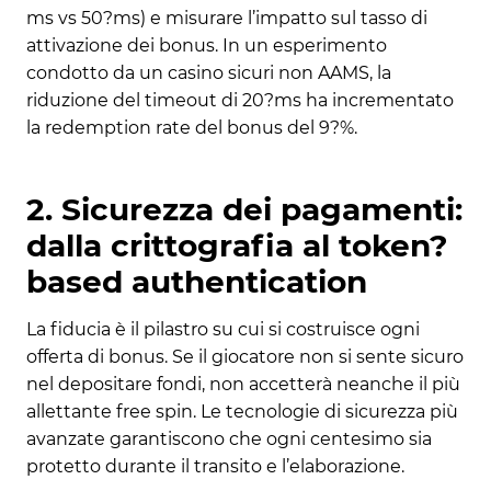
ms vs 50?ms) e misurare l’impatto sul tasso di
attivazione dei bonus. In un esperimento
condotto da un casino sicuri non AAMS, la
riduzione del timeout di 20?ms ha incrementato
la redemption rate del bonus del 9?%.
2. Sicurezza dei pagamenti:
dalla crittografia al token?
based authentication
La fiducia è il pilastro su cui si costruisce ogni
offerta di bonus. Se il giocatore non si sente sicuro
nel depositare fondi, non accetterà neanche il più
allettante free spin. Le tecnologie di sicurezza più
avanzate garantiscono che ogni centesimo sia
protetto durante il transito e l’elaborazione.