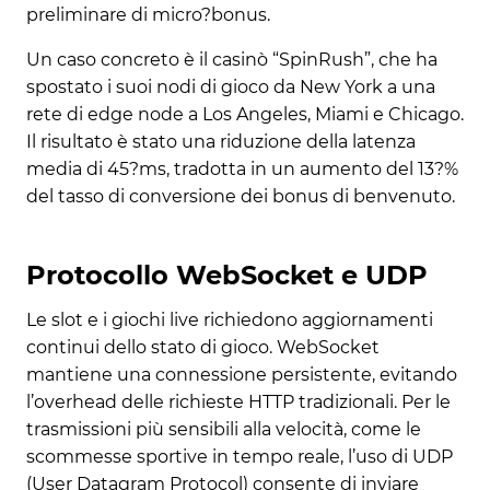
preliminare di micro?bonus.
Un caso concreto è il casinò “SpinRush”, che ha
spostato i suoi nodi di gioco da New York a una
rete di edge node a Los Angeles, Miami e Chicago.
Il risultato è stato una riduzione della latenza
media di 45?ms, tradotta in un aumento del 13?%
del tasso di conversione dei bonus di benvenuto.
Protocollo WebSocket e UDP
Le slot e i giochi live richiedono aggiornamenti
continui dello stato di gioco. WebSocket
mantiene una connessione persistente, evitando
l’overhead delle richieste HTTP tradizionali. Per le
trasmissioni più sensibili alla velocità, come le
scommesse sportive in tempo reale, l’uso di UDP
(User Datagram Protocol) consente di inviare