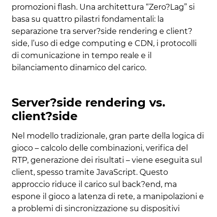
promozioni flash. Una architettura “Zero?Lag” si
basa su quattro pilastri fondamentali: la
separazione tra server?side rendering e client?
side, l’uso di edge computing e CDN, i protocolli
di comunicazione in tempo reale e il
bilanciamento dinamico del carico.
Server?side rendering vs.
client?side
Nel modello tradizionale, gran parte della logica di
gioco – calcolo delle combinazioni, verifica del
RTP, generazione dei risultati – viene eseguita sul
client, spesso tramite JavaScript. Questo
approccio riduce il carico sul back?end, ma
espone il gioco a latenza di rete, a manipolazioni e
a problemi di sincronizzazione su dispositivi