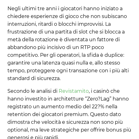
Negli ultimi tre anni i giocatori hanno iniziato a
chiedere esperienze di gioco che non subiscano
interruzioni, ritardi o blocchi improvvisi. La
frustrazione di una partita di slot che si blocca a
metà della rotazione è diventata un fattore di
abbandono più incisivo di un RTP poco
competitivo. Per gli operatori, la sfida è duplice:
garantire una latenza quasi nulla e, allo stesso
tempo, proteggere ogni transazione con i più alti
standard di sicurezza.
Secondo le analisi di
Revistamito
, i casinò che
hanno investito in architetture “Zero?Lag” hanno
registrato un aumento medio del 22?% nella
retention dei giocatori premium. Questo dato
dimostra che velocità e sicurezza non sono più
optional, ma leve strategiche per offrire bonus più
generosi e più rapidi.