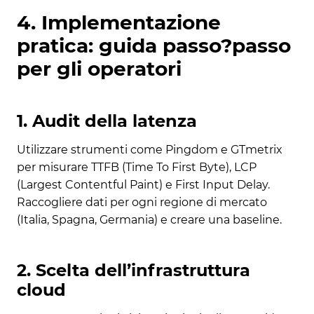
4. Implementazione
pratica: guida passo?passo
per gli operatori
1. Audit della latenza
Utilizzare strumenti come Pingdom e GTmetrix
per misurare TTFB (Time To First Byte), LCP
(Largest Contentful Paint) e First Input Delay.
Raccogliere dati per ogni regione di mercato
(Italia, Spagna, Germania) e creare una baseline.
2. Scelta dell’infrastruttura
cloud