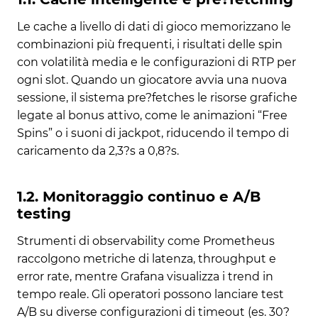
Le cache a livello di dati di gioco memorizzano le
combinazioni più frequenti, i risultati delle spin
con volatilità media e le configurazioni di RTP per
ogni slot. Quando un giocatore avvia una nuova
sessione, il sistema pre?fetches le risorse grafiche
legate al bonus attivo, come le animazioni “Free
Spins” o i suoni di jackpot, riducendo il tempo di
caricamento da 2,3?s a 0,8?s.
1.2. Monitoraggio continuo e A/B
testing
Strumenti di observability come Prometheus
raccolgono metriche di latenza, throughput e
error rate, mentre Grafana visualizza i trend in
tempo reale. Gli operatori possono lanciare test
A/B su diverse configurazioni di timeout (es. 30?