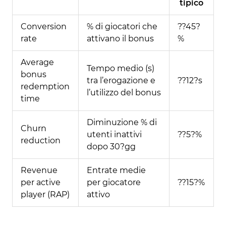
tipico
Conversion
% di giocatori che
??45?
rate
attivano il bonus
%
Average
Tempo medio (s)
bonus
tra l’erogazione e
??12?s
redemption
l’utilizzo del bonus
time
Diminuzione % di
Churn
utenti inattivi
??5?%
reduction
dopo 30?gg
Revenue
Entrate medie
per active
per giocatore
??15?%
player (RAP)
attivo