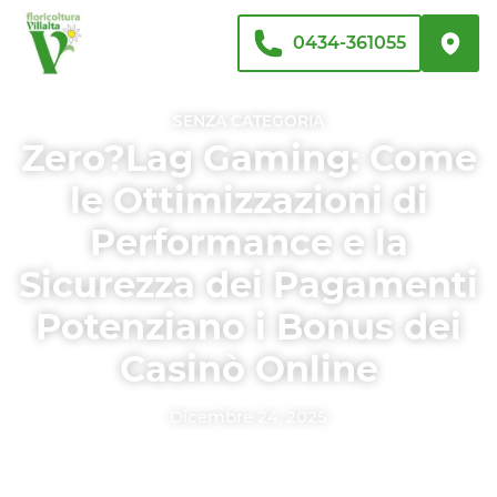
Vai
al
0434-361055
contenuto
SENZA CATEGORIA
Zero?Lag Gaming: Come
le Ottimizzazioni di
Performance e la
Sicurezza dei Pagamenti
Potenziano i Bonus dei
Casinò Online
Dicembre 24, 2025