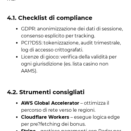
4.1. Checklist di compliance
GDPR: anonimizzazione dei dati di sessione,
consenso esplicito per tracking.
PCI?DSS: tokenizzazione, audit trimestrale,
log di accesso crittografati.
Licenze di gioco: verifica della validità per
ogni giurisdizione (es. lista casino non
AAMS).
4.2. Strumenti consigliati
AWS Global Accelerator
– ottimizza il
percorso di rete verso le regioni.
Cloudflare Workers
– esegue logica edge
per pre?fetching dei bonus.