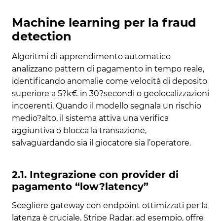
Machine learning per la fraud
detection
Algoritmi di apprendimento automatico
analizzano pattern di pagamento in tempo reale,
identificando anomalie come velocità di deposito
superiore a 5?k€ in 30?secondi o geolocalizzazioni
incoerenti. Quando il modello segnala un rischio
medio?alto, il sistema attiva una verifica
aggiuntiva o blocca la transazione,
salvaguardando sia il giocatore sia l’operatore.
2.1. Integrazione con provider di
pagamento “low?latency”
Scegliere gateway con endpoint ottimizzati per la
latenza è cruciale. Stripe Radar, ad esempio, offre