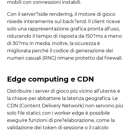
mobili con connessioni instabili.
Con il server?side rendering, il motore di gioco
risiede interamente sul back?end. Il client riceve
solo una rappresentazione grafica pronta all’uso,
riducendo il tempo di risposta da 150?ms a meno
di 30?ms in media. Inoltre, la sicurezza è
migliorata perché il codice di generazione dei
numeri casuali (RNG) rimane protetto dal firewall.
Edge computing e CDN
Distribuire i server di gioco più vicino all’utente è
la chiave per abbattere la latenza geografica. Le
CDN (Content Delivery Network) non servono più
solo file statici; con i worker edge è possibile
eseguire funzioni di pre?elaborazione, come la
validazione dei token di sessione o il calcolo