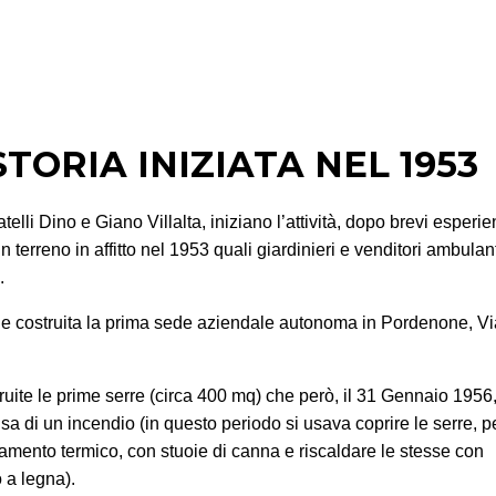
TORIA INIZIATA NEL 1953
fratelli Dino e Giano Villalta, iniziano l’attività, dopo brevi esperi
un terreno in affitto nel 1953 quali giardinieri e venditori ambulan
.
e costruita la prima sede aziendale autonoma in Pordenone, V
uite le prime serre (circa 400 mq) che però, il 31 Gennaio 195
usa di un incendio (in questo periodo si usava coprire le serre, p
amento termico, con stuoie di canna e riscaldare le stesse con
 a legna).