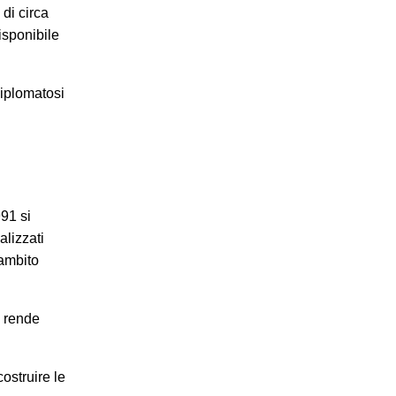
 di circa
isponibile
diplomatosi
91 si
alizzati
’ambito
a rende
ostruire le