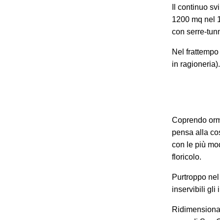
Il continuo sv
1200 mq nel 1
con serre-tun
Nel frattempo 
in ragioneria)
Coprendo orma
pensa alla co
con le più mo
floricolo.
Purtroppo nel
inservibili gli
Ridimensionand