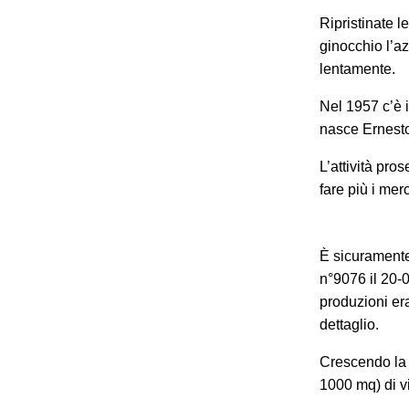
Ripristinate l
ginocchio l’az
lentamente.
Nel 1957 c’è i
nasce Ernest
L’attività pro
fare più i mer
È sicuramente 
n°9076 il 20-
produzioni era
dettaglio.
Crescendo la 
1000 mq) di v