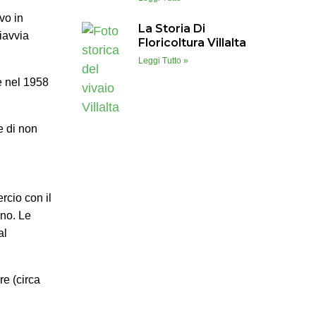
vo in
La Storia Di
riavvia
Floricoltura Villalta
Leggi Tutto »
 e nel 1958
e di non
rcio con il
ano. Le
al
re (circa