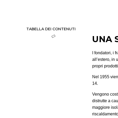
TABELLA DEI CONTENUTI
UNA S
I fondatori, i 
all’estero, in 
propri prodotti
Nel 1955 vien
14.
Vengono costr
distrutte a ca
maggiore isol
riscaldamento