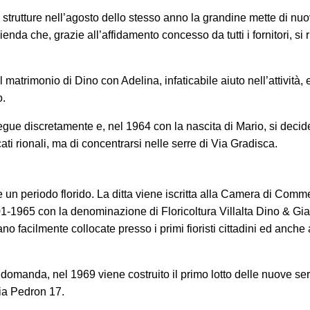
e strutture nell’agosto dello stesso anno la grandine mette di nuo
ienda che, grazie all’affidamento concesso da tutti i fornitori, si 
l matrimonio di Dino con Adelina, infaticabile aiuto nell’attività,
o.
segue discretamente e, nel 1964 con la nascita di Mario, si decid
cati rionali, ma di concentrarsi nelle serre di Via Gradisca.
un periodo florido. La ditta viene iscritta alla Camera di Comme
01-1965 con la denominazione di Floricoltura Villalta Dino & Gi
no facilmente collocate presso i primi fioristi cittadini ed anche 
domanda, nel 1969 viene costruito il primo lotto delle nuove ser
ia Pedron 17.