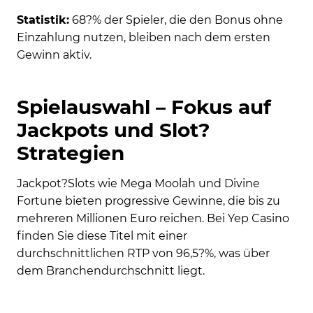
Statistik:
68?% der Spieler, die den Bonus ohne
Einzahlung nutzen, bleiben nach dem ersten
Gewinn aktiv.
Spielauswahl – Fokus auf
Jackpots und Slot?
Strategien
Jackpot?Slots wie Mega Moolah und Divine
Fortune bieten progressive Gewinne, die bis zu
mehreren Millionen Euro reichen. Bei Yep Casino
finden Sie diese Titel mit einer
durchschnittlichen RTP von 96,5?%, was über
dem Branchendurchschnitt liegt.