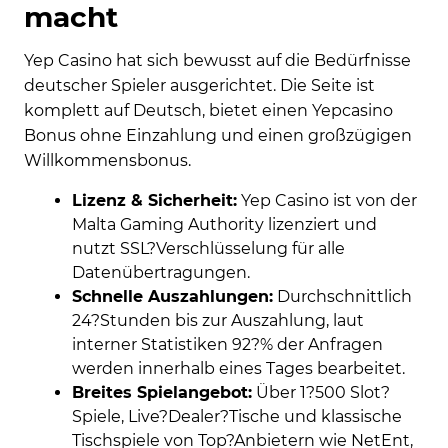
macht
Yep Casino hat sich bewusst auf die Bedürfnisse
deutscher Spieler ausgerichtet. Die Seite ist
komplett auf Deutsch, bietet einen Yepcasino
Bonus ohne Einzahlung und einen großzügigen
Willkommensbonus.
Lizenz & Sicherheit:
Yep Casino ist von der
Malta Gaming Authority lizenziert und
nutzt SSL?Verschlüsselung für alle
Datenübertragungen.
Schnelle Auszahlungen:
Durchschnittlich
24?Stunden bis zur Auszahlung, laut
interner Statistiken 92?% der Anfragen
werden innerhalb eines Tages bearbeitet.
Breites Spielangebot:
Über 1?500 Slot?
Spiele, Live?Dealer?Tische und klassische
Tischspiele von Top?Anbietern wie NetEnt,