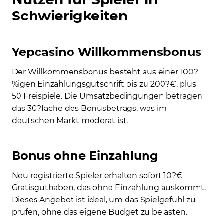
Schwierigkeiten
Yepcasino Willkommensbonus
Der Willkommensbonus besteht aus einer 100?
%igen Einzahlungsgutschrift bis zu 200?€, plus
50 Freispiele. Die Umsatzbedingungen betragen
das 30?fache des Bonusbetrags, was im
deutschen Markt moderat ist.
Bonus ohne Einzahlung
Neu registrierte Spieler erhalten sofort 10?€
Gratisguthaben, das ohne Einzahlung auskommt.
Dieses Angebot ist ideal, um das Spielgefühl zu
prüfen, ohne das eigene Budget zu belasten.