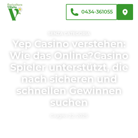
Vai
al
0434-361055
contenuto
SENZA CATEGORIA
Yep Casino verstehen:
Wie das Online?Casino
Spieler unterstützt, die
nach sicheren und
schnellen Gewinnen
suchen
Giugno 22, 2025