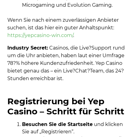
Microgaming und Evolution Gaming.
Wenn Sie nach einem zuverlässigen Anbieter
suchen, ist das hier ein guter Anhaltspunkt:
https://yepcasino-win.com/
.
Industry Secret:
Casinos, die Live?Support rund
um die Uhr anbieten, haben laut einer Umfrage
78?% höhere Kundenzufriedenheit. Yep Casino
bietet genau das – ein Live?Chat?Team, das 24?
Stunden erreichbar ist.
Registrierung bei Yep
Casino – Schritt für Schritt
Besuchen Sie die Startseite
und klicken
Sie auf „Registrieren“.