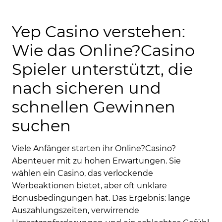
Yep Casino verstehen:
Wie das Online?Casino
Spieler unterstützt, die
nach sicheren und
schnellen Gewinnen
suchen
Viele Anfänger starten ihr Online?Casino?
Abenteuer mit zu hohen Erwartungen. Sie
wählen ein Casino, das verlockende
Werbeaktionen bietet, aber oft unklare
Bonusbedingungen hat. Das Ergebnis: lange
Auszahlungszeiten, verwirrende