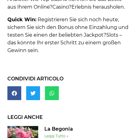
aus Ihrem Online?Casino?Erlebnis herausholen.
Quick Win:
Registrieren Sie sich noch heute,
sichern Sie sich den Bonus ohne Einzahlung und
testen Sie einen der beliebten Jackpot?Slots –
das könnte Ihr erster Schritt zu einem großen
Gewinn sein.
CONDIVIDI ARTICOLO
LEGGI ANCHE
La Begonia
Leggi Tutto »