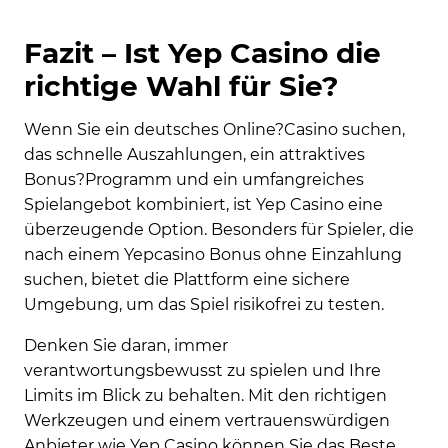
Fazit – Ist Yep Casino die
richtige Wahl für Sie?
Wenn Sie ein deutsches Online?Casino suchen,
das schnelle Auszahlungen, ein attraktives
Bonus?Programm und ein umfangreiches
Spielangebot kombiniert, ist Yep Casino eine
überzeugende Option. Besonders für Spieler, die
nach einem Yepcasino Bonus ohne Einzahlung
suchen, bietet die Plattform eine sichere
Umgebung, um das Spiel risikofrei zu testen.
Denken Sie daran, immer
verantwortungsbewusst zu spielen und Ihre
Limits im Blick zu behalten. Mit den richtigen
Werkzeugen und einem vertrauenswürdigen
Anbieter wie Yep Casino können Sie das Beste