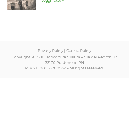
Leggi Tutto »
Privacy Policy
|
Cookie Policy
Copyright 2023 © Floricoltura Villalta – Via del Pedron, 17,
33170 Pordenone PN
P.IVA IT 00065700932 – All rights reserved.