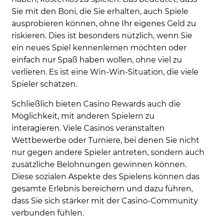
Sie mit den Boni, die Sie erhalten, auch Spiele
ausprobieren können, ohne Ihr eigenes Geld zu
riskieren. Dies ist besonders nützlich, wenn Sie
ein neues Spiel kennenlernen möchten oder
einfach nur Spaß haben wollen, ohne viel zu
verlieren. Es ist eine Win-Win-Situation, die viele
Spieler schätzen.
Schließlich bieten Casino Rewards auch die
Möglichkeit, mit anderen Spielern zu
interagieren. Viele Casinos veranstalten
Wettbewerbe oder Turniere, bei denen Sie nicht
nur gegen andere Spieler antreten, sondern auch
zusätzliche Belohnungen gewinnen können.
Diese sozialen Aspekte des Spielens können das
gesamte Erlebnis bereichern und dazu führen,
dass Sie sich stärker mit der Casino-Community
verbunden fühlen.