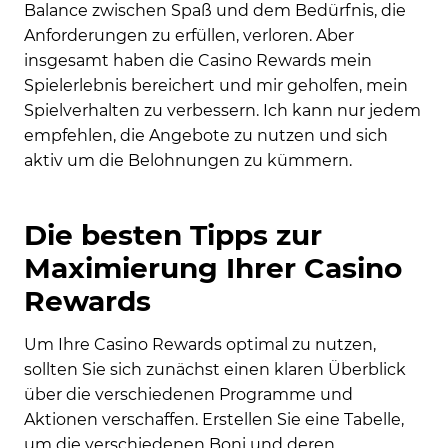
Balance zwischen Spaß und dem Bedürfnis, die
Anforderungen zu erfüllen, verloren. Aber
insgesamt haben die Casino Rewards mein
Spielerlebnis bereichert und mir geholfen, mein
Spielverhalten zu verbessern. Ich kann nur jedem
empfehlen, die Angebote zu nutzen und sich
aktiv um die Belohnungen zu kümmern.
Die besten Tipps zur
Maximierung Ihrer Casino
Rewards
Um Ihre Casino Rewards optimal zu nutzen,
sollten Sie sich zunächst einen klaren Überblick
über die verschiedenen Programme und
Aktionen verschaffen. Erstellen Sie eine Tabelle,
um die verschiedenen Boni und deren