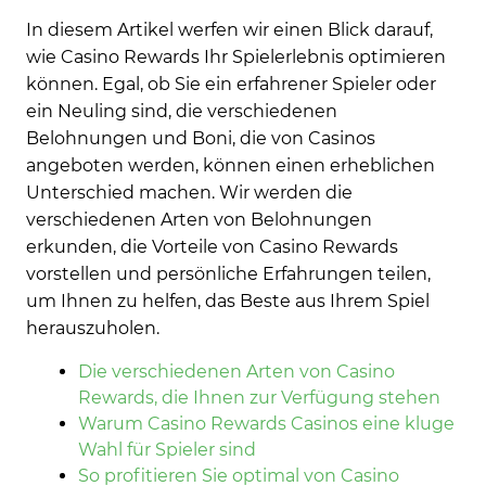
In diesem Artikel werfen wir einen Blick darauf,
wie Casino Rewards Ihr Spielerlebnis optimieren
können. Egal, ob Sie ein erfahrener Spieler oder
ein Neuling sind, die verschiedenen
Belohnungen und Boni, die von Casinos
angeboten werden, können einen erheblichen
Unterschied machen. Wir werden die
verschiedenen Arten von Belohnungen
erkunden, die Vorteile von Casino Rewards
vorstellen und persönliche Erfahrungen teilen,
um Ihnen zu helfen, das Beste aus Ihrem Spiel
herauszuholen.
Die verschiedenen Arten von Casino
Rewards, die Ihnen zur Verfügung stehen
Warum Casino Rewards Casinos eine kluge
Wahl für Spieler sind
So profitieren Sie optimal von Casino