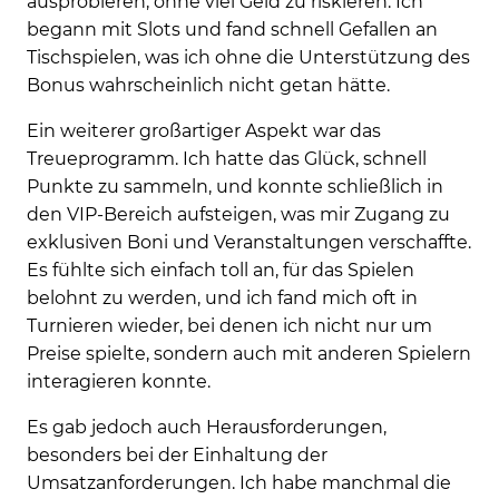
ausprobieren, ohne viel Geld zu riskieren. Ich
begann mit Slots und fand schnell Gefallen an
Tischspielen, was ich ohne die Unterstützung des
Bonus wahrscheinlich nicht getan hätte.
Ein weiterer großartiger Aspekt war das
Treueprogramm. Ich hatte das Glück, schnell
Punkte zu sammeln, und konnte schließlich in
den VIP-Bereich aufsteigen, was mir Zugang zu
exklusiven Boni und Veranstaltungen verschaffte.
Es fühlte sich einfach toll an, für das Spielen
belohnt zu werden, und ich fand mich oft in
Turnieren wieder, bei denen ich nicht nur um
Preise spielte, sondern auch mit anderen Spielern
interagieren konnte.
Es gab jedoch auch Herausforderungen,
besonders bei der Einhaltung der
Umsatzanforderungen. Ich habe manchmal die