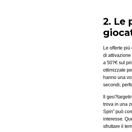
2. Le
gioca
Le offerte più
di attivazion
a 50?€ sul pr
ottimizzate p
hanno una vol
secondi, perfe
Il geo?targeti
trova in una z
Spin” può con
interesse. Que
sfruttare il te