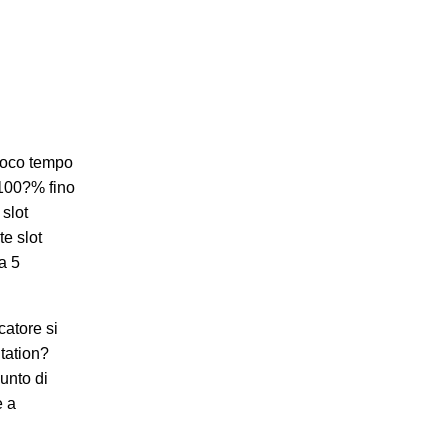
 poco tempo
 100?% fino
slot
te slot
a 5
catore si
Station?
unto di
e a