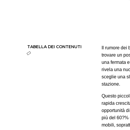
TABELLA DEI CONTENUTI
Il rumore dei b
trovare un pos
una fermata e
rivela una nuo
sceglie una sl
stazione.
Questo piccol
rapida crescit
opportunità di
più del 60?% d
mobili, sopratt