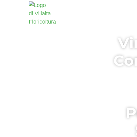
Vai
al
contenuto
Vi
Co
P