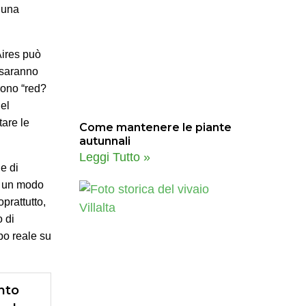
 una
Aires può
 saranno
rono “red?
el
tare le
Come mantenere le piante
autunnali
Leggi Tutto »
e di
le un modo
prattutto,
o di
po reale su
nto