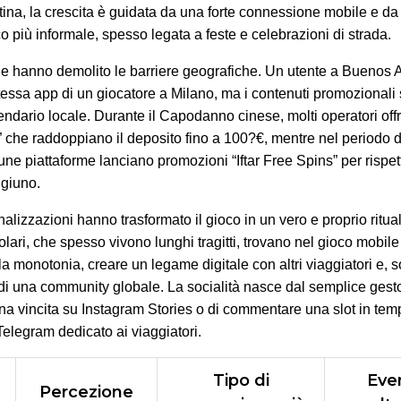
tina, la crescita è guidata da una forte connessione mobile e da
co più informale, spesso legata a feste e celebrazioni di strada.
e hanno demolito le barriere geografiche. Un utente a Buenos 
stessa app di un giocatore a Milano, ma i contenuti promozionali
lendario locale. Durante il Capodanno cinese, molti operatori off
 che raddoppiano il deposito fino a 100?€, mentre nel periodo d
e piattaforme lanciano promozioni “Iftar Free Spins” per rispet
igiuno.
lizzazioni hanno trasformato il gioco in un vero e proprio ritual
olari, che spesso vivono lunghi tragitti, trovano nel gioco mobi
a monotonia, creare un legame digitale con altri viaggiatori e, so
e di una community globale. La socialità nasce dal semplice gest
na vincita su Instagram Stories o di commentare una slot in tem
Telegram dedicato ai viaggiatori.
Tipo di
Eve
Percezione