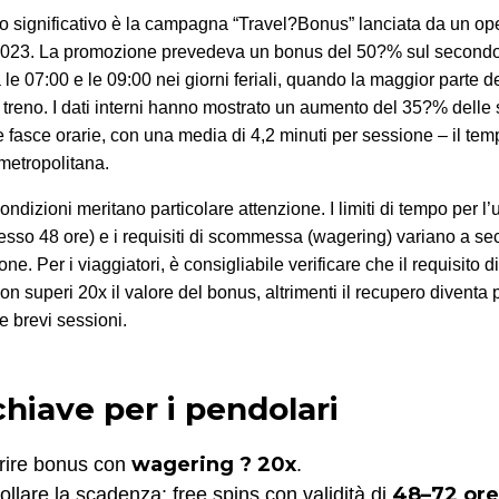
o significativo è la campagna “Travel?Bonus” lanciata da un op
2023. La promozione prevedeva un bonus del 50?% sul secondo
a le 07:00 e le 09:00 nei giorni feriali, quando la maggior parte d
n treno. I dati interni hanno mostrato un aumento del 35?% delle
 fasce orarie, con una media di 4,2 minuti per sessione – il temp
 metropolitana.
condizioni meritano particolare attenzione. I limiti di tempo per l’u
pesso 48 ore) e i requisiti di scommessa (wagering) variano a s
ne. Per i viaggiatori, è consigliabile verificare che il requisito d
 superi 20x il valore del bonus, altrimenti il recupero diventa
e brevi sessioni.
chiave per i pendolari
wagering ? 20x
rire bonus con
.
48–72 or
ollare la scadenza: free spins con validità di