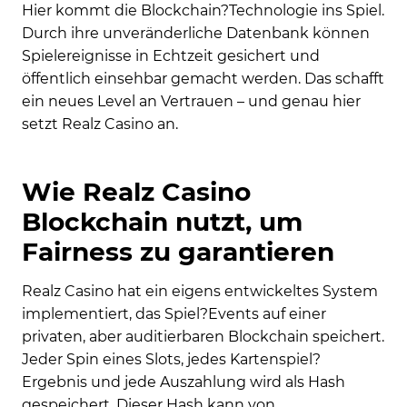
Hier kommt die Blockchain?Technologie ins Spiel.
Durch ihre unveränderliche Datenbank können
Spielereignisse in Echtzeit gesichert und
öffentlich einsehbar gemacht werden. Das schafft
ein neues Level an Vertrauen – und genau hier
setzt Realz Casino an.
Wie Realz Casino
Blockchain nutzt, um
Fairness zu garantieren
Realz Casino hat ein eigens entwickeltes System
implementiert, das Spiel?Events auf einer
privaten, aber auditierbaren Blockchain speichert.
Jeder Spin eines Slots, jedes Kartenspiel?
Ergebnis und jede Auszahlung wird als Hash
gespeichert. Dieser Hash kann von