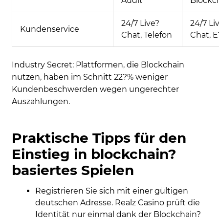
Audit
Blockc
24/7 Live?
24/7 Li
Kundenservice
Chat, Telefon
Chat, E
Industry Secret: Plattformen, die Blockchain
nutzen, haben im Schnitt 22?% weniger
Kundenbeschwerden wegen ungerechter
Auszahlungen.
Praktische Tipps für den
Einstieg in blockchain?
basiertes Spielen
Registrieren Sie sich mit einer gültigen
deutschen Adresse. Realz Casino prüft die
Identität nur einmal dank der Blockchain?