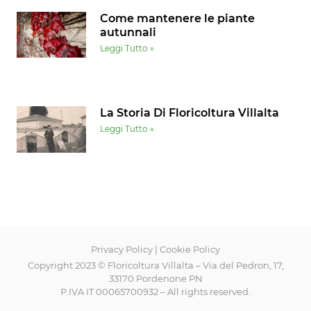
Come mantenere le piante
autunnali
Leggi Tutto »
La Storia Di Floricoltura Villalta
Leggi Tutto »
Privacy Policy
|
Cookie Policy
Copyright 2023 © Floricoltura Villalta – Via del Pedron, 17,
33170 Pordenone PN
P.IVA IT 00065700932 – All rights reserved.