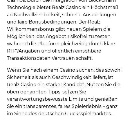
Casinos. Durch die Integration von Blockchain?
Technologie bietet Realz Casino ein Höchstmaß
an Nachvollziehbarkeit, schnelle Auszahlungen
und faire Bonusbedingungen. Der Realz
Willkommensbonus gibt neuen Spielern die
Möglichkeit, das Angebot risikofrei zu testen,
während die Plattform gleichzeitig durch klare
RTP?Angaben und öffentlich einsehbare
Transaktionsdaten Vertrauen schafft.
Wenn Sie nach einem Casino suchen, das sowohl
Sicherheit als auch Geschwindigkeit liefert, ist
Realz Casino ein starker Kandidat. Nutzen Sie die
oben genannten Tipps, setzen Sie
verantwortungsbewusste Limits und genießen
Sie ein transparentes, faires Spielerlebnis – ganz
im Sinne des deutschen Glücksspielmarktes.