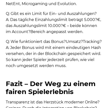
NetEnt, Microgaming und Evolution.
Q: Gibt es ein Limit für Ein- und Auszahlungen?
A: Das tägliche Einzahlungslimit beträgt 5.000?€,
das Auszahlungslimit 10.000?€ – beide können
im Account?Bereich angepasst werden.
Q: Wie funktioniert das Bonus?Umsatz?Tracking?
A: Jeder Bonus wird mit einem eindeutigen Hash
versehen, der in der Blockchain gespeichert wird.
So kann jeder Spieler jederzeit prüfen, wie viel
noch umgesetzt werden muss.
Fazit – Der Weg zu einem
fairen Spielerlebnis
Transparenz ist das Herzstück moderner Online?