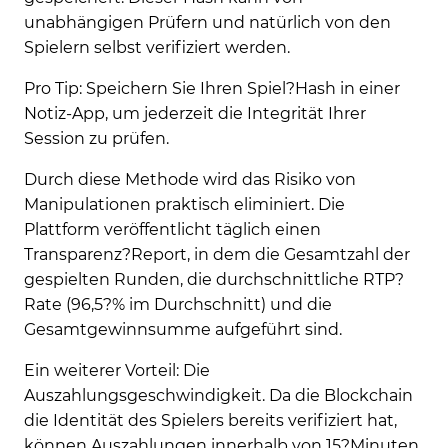
unabhängigen Prüfern und natürlich von den
Spielern selbst verifiziert werden.
Pro Tip: Speichern Sie Ihren Spiel?Hash in einer
Notiz-App, um jederzeit die Integrität Ihrer
Session zu prüfen.
Durch diese Methode wird das Risiko von
Manipulationen praktisch eliminiert. Die
Plattform veröffentlicht täglich einen
Transparenz?Report, in dem die Gesamtzahl der
gespielten Runden, die durchschnittliche RTP?
Rate (96,5?% im Durchschnitt) und die
Gesamtgewinnsumme aufgeführt sind.
Ein weiterer Vorteil: Die
Auszahlungsgeschwindigkeit. Da die Blockchain
die Identität des Spielers bereits verifiziert hat,
können Auszahlungen innerhalb von 15?Minuten