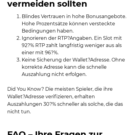
vermeiden sollten
Blindes Vertrauen in hohe Bonusangebote.
Hohe Prozentsätze können versteckte
Bedingungen haben.
Ignorieren der RTP?Angaben. Ein Slot mit
92?% RTP zahlt langfristig weniger aus als
einer mit 96?%.
Keine Sicherung der Wallet?Adresse. Ohne
korrekte Adresse kann die schnelle
Auszahlung nicht erfolgen.
Did You Know? Die meisten Spieler, die ihre
Wallet?Adresse verifizieren, erhalten
Auszahlungen 30?% schneller als solche, die das
nicht tun.
FAQ – Ihre Fragen zur