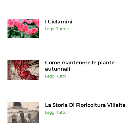
I Ciclamini
Leggi Tutto »
Come mantenere le piante
autunnali
Leggi Tutto »
La Storia Di Floricoltura Villalta
Leggi Tutto »