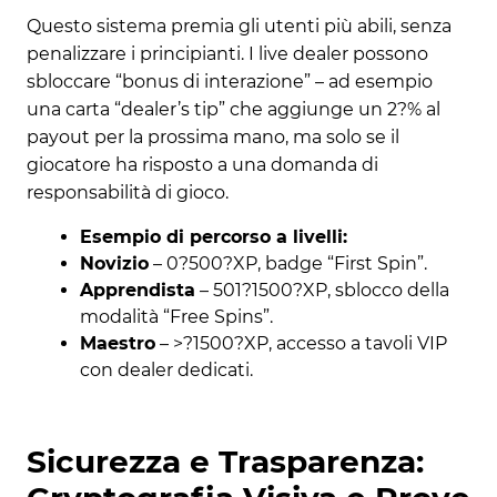
Questo sistema premia gli utenti più abili, senza
penalizzare i principianti. I live dealer possono
sbloccare “bonus di interazione” – ad esempio
una carta “dealer’s tip” che aggiunge un 2?% al
payout per la prossima mano, ma solo se il
giocatore ha risposto a una domanda di
responsabilità di gioco.
Esempio di percorso a livelli:
Novizio
– 0?500?XP, badge “First Spin”.
Apprendista
– 501?1500?XP, sblocco della
modalità “Free Spins”.
Maestro
– >?1500?XP, accesso a tavoli VIP
con dealer dedicati.
Sicurezza e Trasparenza: