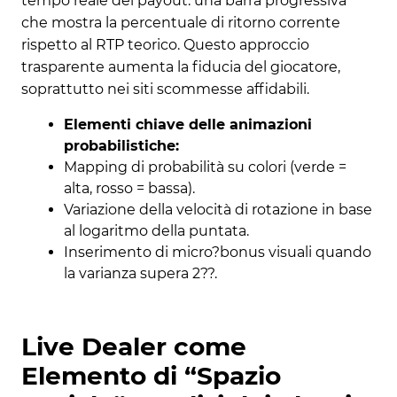
tempo reale dei payout: una barra progressiva
che mostra la percentuale di ritorno corrente
rispetto al RTP teorico. Questo approccio
trasparente aumenta la fiducia del giocatore,
soprattutto nei siti scommesse affidabili.
Elementi chiave delle animazioni
probabilistiche:
Mapping di probabilità su colori (verde =
alta, rosso = bassa).
Variazione della velocità di rotazione in base
al logaritmo della puntata.
Inserimento di micro?bonus visuali quando
la varianza supera 2??.
Live Dealer come
Elemento di “Spazio