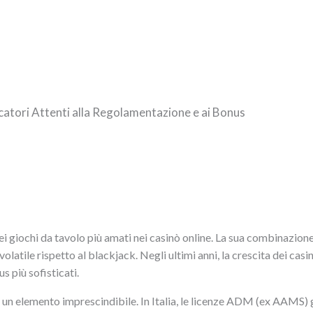
catori Attenti alla Regolamentazione e ai Bonus
ei giochi da tavolo più amati nei casinò online. La sua combinazione 
volatile rispetto al blackjack. Negli ultimi anni, la crescita dei ca
s più sofisticati.
un elemento imprescindibile. In Italia, le licenze ADM (ex AAMS) g