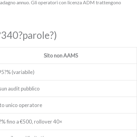
i guadagno annuo. Gli operatori con licenza ADM trattengono
(?340?parole?)
Sito non AAMS
5?% (variabile)
un audit pubblico
o unico operatore
% fino a €500, rollover 40×