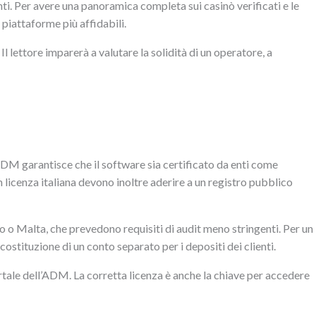
ti. Per avere una panoramica completa sui casinò verificati e le
 piattaforme più affidabili.
l lettore imparerà a valutare la solidità di un operatore, a
ADM garantisce che il software sia certificato da enti come
licenza italiana devono inoltre aderire a un registro pubblico
o o Malta, che prevedono requisiti di audit meno stringenti. Per un
costituzione di un conto separato per i depositi dei clienti.
 portale dell’ADM. La corretta licenza è anche la chiave per accedere