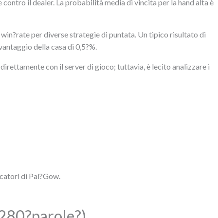
ontro il dealer. La probabilità media di vincita per la hand alta è
in?rate per diverse strategie di puntata. Un tipico risultato di
antaggio della casa di 0,5?%.
rettamente con il server di gioco; tuttavia, è lecito analizzare i
ocatori di Pai?Gow.
(?280?parole?)