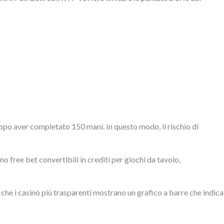
dopo aver completato 150 mani. In questo modo, il rischio di
 free bet convertibili in crediti per giochi da tavolo,
che i casinò più trasparenti mostrano un grafico a barre che indica