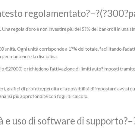
contesto regolamentato?–?(?300?p
. Una regola d’oro è non investire più del 5?% del bankroll in una 
0 unità. Ogni unità corrisponde a 1?% del totale, facilitando l’adatt
 per mantenere la disciplina.
€2?000) e richiedono l’attivazione di limiti auto?imposti tramite il 
, grafici di profitto/perdita e la possibilità di impostare avvisi qu
alisi più approfondite con fogli di calcolo.
ità e uso di software di supporto