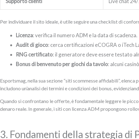
Supporto clienti
Live chat 24/7
Per individuare il sito ideale, è utile seguire una checklist di confor
Licenza
: verifica il numero ADM e la data di scadenza.
Audit di gioco
: cerca certificazioni eCOGRA o iTech L
RNG certificato
: il generatore deve essere testato 
Bonus di benvenuto per giochi da tavolo
: alcuni casi
Esportsmag, nella sua sezione “siti scommesse affidabili”, elenca pi
includono un’analisi dei termini e condizioni dei bonus, evidenziando 
Quando si confrontano le offerte, è fondamentale leggere le picc
denaro reale. In generale, i siti con licenza ADM propongono rollov
3. Fondamenti della strategia di 