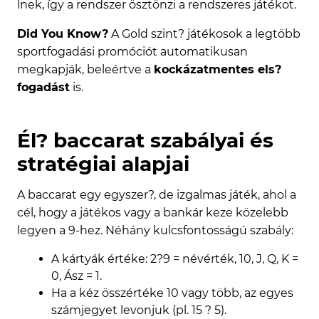
lnek, így a rendszer ösztönzi a rendszeres játékot.
Did You Know?
A Gold szint? játékosok a legtöbb
sportfogadási promóciót automatikusan
megkapják, beleértve a
kockázatmentes els?
fogadást
is.
Él? baccarat szabályai és
stratégiai alapjai
A baccarat egy egyszer?, de izgalmas játék, ahol a
cél, hogy a játékos vagy a bankár keze közelebb
legyen a 9-hez. Néhány kulcsfontosságú szabály:
A kártyák értéke: 2?9 = névérték, 10, J, Q, K =
0, Ász = 1.
Ha a kéz összértéke 10 vagy több, az egyes
számjegyet levonjuk (pl. 15 ? 5).