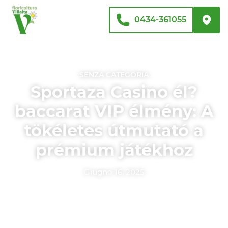
Vai
al
0434-361055
contenuto
SENZA CATEGORIA
Sportaza Casino él?
baccarat VIP élmény: A
tökéletes útmutató a
prémium játékhoz
Giugno 16, 2025