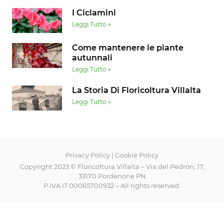
I Ciclamini
Leggi Tutto »
Come mantenere le piante
autunnali
Leggi Tutto »
La Storia Di Floricoltura Villalta
Leggi Tutto »
Privacy Policy
|
Cookie Policy
Copyright 2023 © Floricoltura Villalta – Via del Pedron, 17,
33170 Pordenone PN
P.IVA IT 00065700932 – All rights reserved.