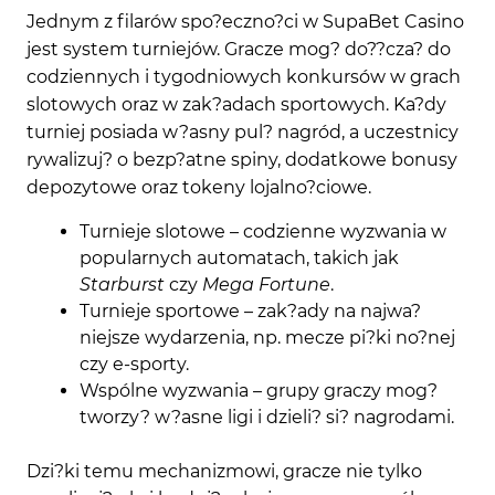
Jednym z filarów spo?eczno?ci w SupaBet Casino
jest system turniejów. Gracze mog? do??cza? do
codziennych i tygodniowych konkursów w grach
slotowych oraz w zak?adach sportowych. Ka?dy
turniej posiada w?asny pul? nagród, a uczestnicy
rywalizuj? o bezp?atne spiny, dodatkowe bonusy
depozytowe oraz tokeny lojalno?ciowe.
Turnieje slotowe – codzienne wyzwania w
popularnych automatach, takich jak
Starburst
czy
Mega Fortune
.
Turnieje sportowe – zak?ady na najwa?
niejsze wydarzenia, np. mecze pi?ki no?nej
czy e-sporty.
Wspólne wyzwania – grupy graczy mog?
tworzy? w?asne ligi i dzieli? si? nagrodami.
Dzi?ki temu mechanizmowi, gracze nie tylko