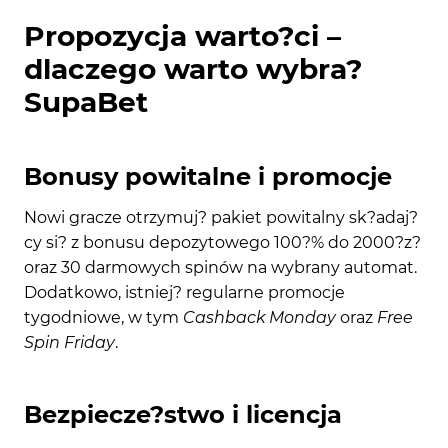
Propozycja warto?ci –
dlaczego warto wybra?
SupaBet
Bonusy powitalne i promocje
Nowi gracze otrzymuj? pakiet powitalny sk?adaj?
cy si? z bonusu depozytowego 100?% do 2000?z?
oraz 30 darmowych spinów na wybrany automat.
Dodatkowo, istniej? regularne promocje
tygodniowe, w tym
Cashback Monday
oraz
Free
Spin Friday
.
Bezpiecze?stwo i licencja