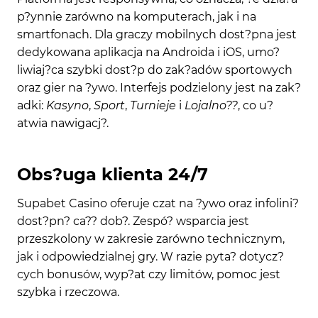
p?ynnie zarówno na komputerach, jak i na
smartfonach. Dla graczy mobilnych dost?pna jest
dedykowana aplikacja na Androida i iOS, umo?
liwiaj?ca szybki dost?p do zak?adów sportowych
oraz gier na ?ywo. Interfejs podzielony jest na zak?
adki:
Kasyno
,
Sport
,
Turnieje
i
Lojalno??
, co u?
atwia nawigacj?.
Obs?uga klienta 24/7
Supabet Casino oferuje czat na ?ywo oraz infolini?
dost?pn? ca?? dob?. Zespó? wsparcia jest
przeszkolony w zakresie zarówno technicznym,
jak i odpowiedzialnej gry. W razie pyta? dotycz?
cych bonusów, wyp?at czy limitów, pomoc jest
szybka i rzeczowa.