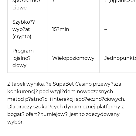
spo?eczno?
?
? (ograniczo
ciowe
Szybko??
wyp?at
15?min
–
(crypto)
Program
lojalno?
Wielopoziomowy
Jednopunkt
ciowy
Z tabeli wynika, ?e SupaBet Casino przewy?sza
konkurencj? pod wzgl?dem nowoczesnych
metod p?atno?ci i interakcji spo?eczno?ciowych.
Dla graczy szukaj?cych dynamicznej platformy z
bogat? ofert? turniejow?, jest to zdecydowany
wybór.