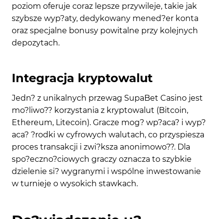
poziom oferuje coraz lepsze przywileje, takie jak
szybsze wyp?aty, dedykowany mened?er konta
oraz specjalne bonusy powitalne przy kolejnych
depozytach.
Integracja kryptowalut
Jedn? z unikalnych przewag SupaBet Casino jest
mo?liwo?? korzystania z kryptowalut (Bitcoin,
Ethereum, Litecoin). Gracze mog? wp?aca? i wyp?
aca? ?rodki w cyfrowych walutach, co przyspiesza
proces transakcji i zwi?ksza anonimowo??. Dla
spo?eczno?ciowych graczy oznacza to szybkie
dzielenie si? wygranymi i wspólne inwestowanie
w turnieje o wysokich stawkach.