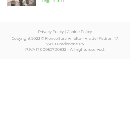
Leggi Tutto »
Privacy Policy
|
Cookie Policy
Copyright 2023 © Floricoltura Villalta – Via del Pedron, 17,
33170 Pordenone PN
P.IVA IT 00065700932 – All rights reserved.