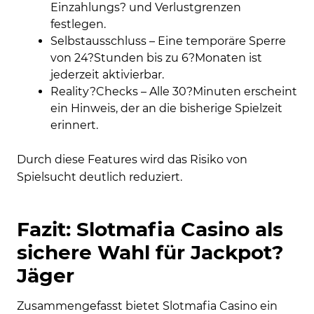
Einzahlungs? und Verlustgrenzen
festlegen.
Selbstausschluss – Eine temporäre Sperre
von 24?Stunden bis zu 6?Monaten ist
jederzeit aktivierbar.
Reality?Checks – Alle 30?Minuten erscheint
ein Hinweis, der an die bisherige Spielzeit
erinnert.
Durch diese Features wird das Risiko von
Spielsucht deutlich reduziert.
Fazit: Slotmafia Casino als
sichere Wahl für Jackpot?
Jäger
Zusammengefasst bietet Slotmafia Casino ein