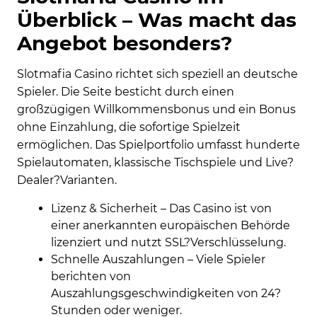
Überblick – Was macht das
Angebot besonders?
Slotmafia Casino richtet sich speziell an deutsche
Spieler. Die Seite besticht durch einen
großzügigen Willkommensbonus und ein Bonus
ohne Einzahlung, die sofortige Spielzeit
ermöglichen. Das Spielportfolio umfasst hunderte
Spielautomaten, klassische Tischspiele und Live?
Dealer?Varianten.
Lizenz & Sicherheit – Das Casino ist von
einer anerkannten europäischen Behörde
lizenziert und nutzt SSL?Verschlüsselung.
Schnelle Auszahlungen – Viele Spieler
berichten von
Auszahlungsgeschwindigkeiten von 24?
Stunden oder weniger.