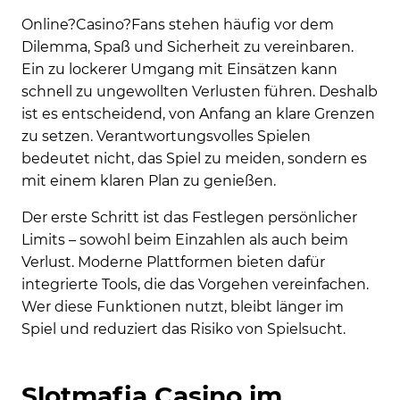
Online?Casino?Fans stehen häufig vor dem
Dilemma, Spaß und Sicherheit zu vereinbaren.
Ein zu lockerer Umgang mit Einsätzen kann
schnell zu ungewollten Verlusten führen. Deshalb
ist es entscheidend, von Anfang an klare Grenzen
zu setzen. Verantwortungsvolles Spielen
bedeutet nicht, das Spiel zu meiden, sondern es
mit einem klaren Plan zu genießen.
Der erste Schritt ist das Festlegen persönlicher
Limits – sowohl beim Einzahlen als auch beim
Verlust. Moderne Plattformen bieten dafür
integrierte Tools, die das Vorgehen vereinfachen.
Wer diese Funktionen nutzt, bleibt länger im
Spiel und reduziert das Risiko von Spielsucht.
Slotmafia Casino im