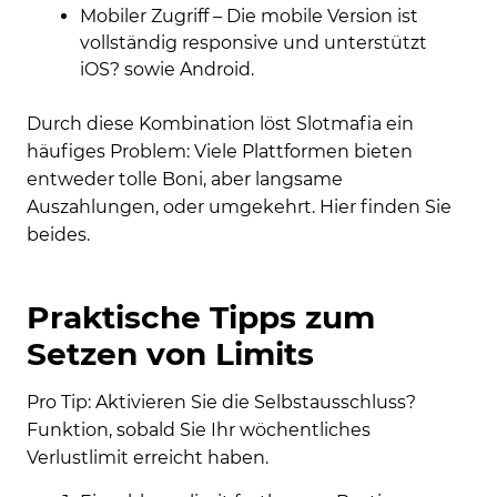
Mobiler Zugriff – Die mobile Version ist
vollständig responsive und unterstützt
iOS? sowie Android.
Durch diese Kombination löst Slotmafia ein
häufiges Problem: Viele Plattformen bieten
entweder tolle Boni, aber langsame
Auszahlungen, oder umgekehrt. Hier finden Sie
beides.
Praktische Tipps zum
Setzen von Limits
Pro Tip: Aktivieren Sie die Selbstausschluss?
Funktion, sobald Sie Ihr wöchentliches
Verlustlimit erreicht haben.