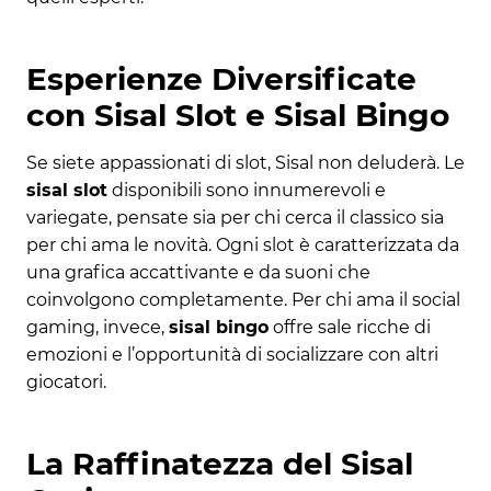
Esperienze Diversificate
con Sisal Slot e Sisal Bingo
Se siete appassionati di slot, Sisal non deluderà. Le
sisal slot
disponibili sono innumerevoli e
variegate, pensate sia per chi cerca il classico sia
per chi ama le novità. Ogni slot è caratterizzata da
una grafica accattivante e da suoni che
coinvolgono completamente. Per chi ama il social
gaming, invece,
sisal bingo
offre sale ricche di
emozioni e l’opportunità di socializzare con altri
giocatori.
La Raffinatezza del Sisal