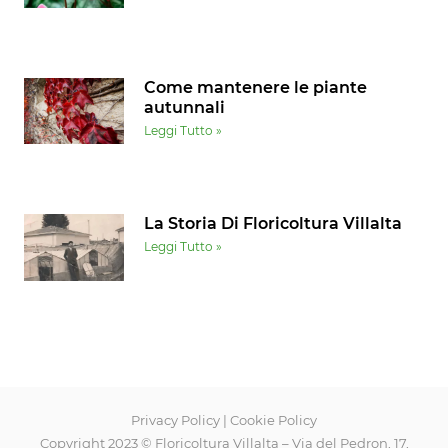
Come mantenere le piante
autunnali
Leggi Tutto »
La Storia Di Floricoltura Villalta
Leggi Tutto »
Privacy Policy
|
Cookie Policy
Copyright 2023 © Floricoltura Villalta – Via del Pedron, 17,