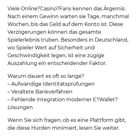
Viele Online?Casino?Fans kennen das Ärgernis:
Nach einem Gewinn warten sie Tage, manchmal
Wochen, bis das Geld auf dem Konto ist. Diese
Verzögerungen können das gesamte
Spielerlebnis trüben. Besonders in Deutschland,
wo Spieler Wert auf Sicherheit und
Geschwindigkeit legen, ist eine zügige
Auszahlung ein entscheidender Faktor.
Warum dauert es oft so lange?
– Aufwändige Identitätsprüfungen
– Veraltete Bankverfahren
– Fehlende Integration moderner E?Wallet?
Lösungen
Wenn Sie sich fragen, ob es eine Plattform gibt,
die diese Hürden minimiert, lesen Sie weiter.