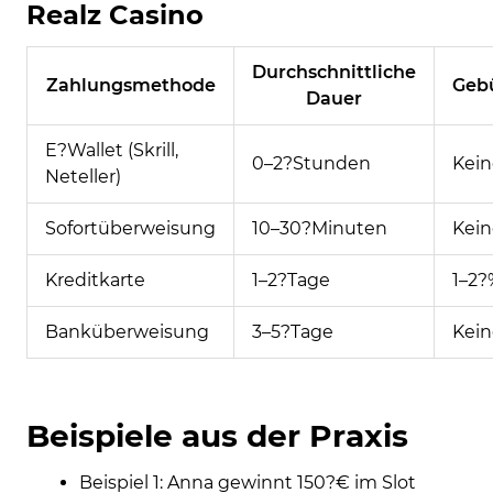
Realz Casino
Durchschnittliche
Zahlungsmethode
Geb
Dauer
E?Wallet (Skrill,
0–2?Stunden
Kein
Neteller)
Sofortüberweisung
10–30?Minuten
Kein
Kreditkarte
1–2?Tage
1–2?
Banküberweisung
3–5?Tage
Kein
Beispiele aus der Praxis
Beispiel 1: Anna gewinnt 150?€ im Slot