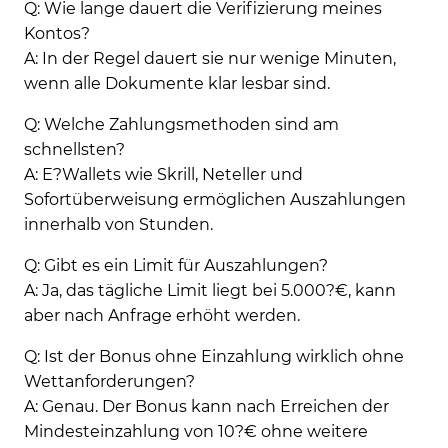
Q: Wie lange dauert die Verifizierung meines
Kontos?
A: In der Regel dauert sie nur wenige Minuten,
wenn alle Dokumente klar lesbar sind.
Q: Welche Zahlungsmethoden sind am
schnellsten?
A: E?Wallets wie Skrill, Neteller und
Sofortüberweisung ermöglichen Auszahlungen
innerhalb von Stunden.
Q: Gibt es ein Limit für Auszahlungen?
A: Ja, das tägliche Limit liegt bei 5.000?€, kann
aber nach Anfrage erhöht werden.
Q: Ist der Bonus ohne Einzahlung wirklich ohne
Wettanforderungen?
A: Genau. Der Bonus kann nach Erreichen der
Mindesteinzahlung von 10?€ ohne weitere