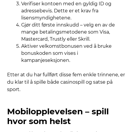
Verifiser kontoen med en gyldig ID og
adressebevis. Dette er et krav fra
lisensmyndighetene.
Gjør ditt første innskudd – velg en av de
mange betalingsmetodene som Visa,
Mastercard, Trustly eller Skrill.
Aktiver velkomstbonusen ved å bruke
bonuskoden som vises i
kampanjeseksjonen.
Etter at du har fullført disse fem enkle trinnene, er
du klar til å spille både casinospill og satse på
sport.
Mobilopplevelsen – spill
hvor som helst