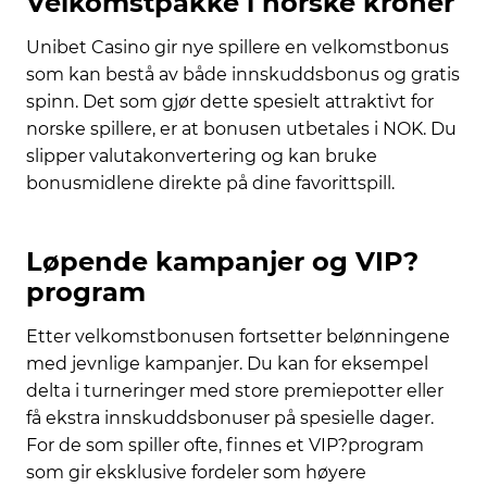
Velkomstpakke i norske kroner
Unibet Casino gir nye spillere en velkomstbonus
som kan bestå av både innskuddsbonus og gratis
spinn. Det som gjør dette spesielt attraktivt for
norske spillere, er at bonusen utbetales i NOK. Du
slipper valutakonvertering og kan bruke
bonusmidlene direkte på dine favorittspill.
Løpende kampanjer og VIP?
program
Etter velkomstbonusen fortsetter belønningene
med jevnlige kampanjer. Du kan for eksempel
delta i turneringer med store premiepotter eller
få ekstra innskuddsbonuser på spesielle dager.
For de som spiller ofte, finnes et VIP?program
som gir eksklusive fordeler som høyere