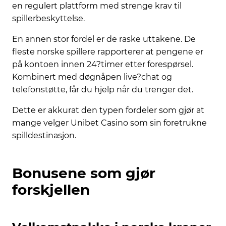
en regulert plattform med strenge krav til
spillerbeskyttelse.
En annen stor fordel er de raske uttakene. De
fleste norske spillere rapporterer at pengene er
på kontoen innen 24?timer etter forespørsel.
Kombinert med døgnåpen live?chat og
telefonstøtte, får du hjelp når du trenger det.
Dette er akkurat den typen fordeler som gjør at
mange velger Unibet Casino som sin foretrukne
spilldestinasjon.
Bonusene som gjør
forskjellen