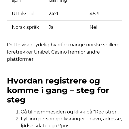
spill
Gaming
Uttakstid
24?t
48?t
Norsk språk
Ja
Nei
Dette viser tydelig hvorfor mange norske spillere
foretrekker Unibet Casino fremfor andre
plattformer.
Hvordan registrere og
komme i gang – steg for
steg
Gå til hjemmesiden og klikk på “Registrer”.
Fyll inn personopplysninger – navn, adresse,
fødselsdato og e?post.