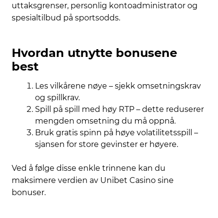
uttaksgrenser, personlig kontoadministrator og
spesialtilbud på sportsodds.
Hvordan utnytte bonusene
best
Les vilkårene nøye – sjekk omsetningskrav
og spillkrav.
Spill på spill med høy RTP – dette reduserer
mengden omsetning du må oppnå.
Bruk gratis spinn på høye volatilitetsspill –
sjansen for store gevinster er høyere.
Ved å følge disse enkle trinnene kan du
maksimere verdien av Unibet Casino sine
bonuser.