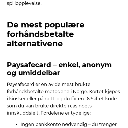
spillopplevelse.
De mest populære
forhåndsbetalte
alternativene
Paysafecard – enkel, anonym
og umiddelbar
Paysafecard er en av de mest brukte
forhåndsbetalte metodene i Norge. Kortet kjøpes
i kiosker eller på nett, og du får en 16?sifret kode
som du kan bruke direkte i casinoets
innskuddsfelt. Fordelene er tydelige:
Ingen bankkonto nødvendig – du trenger