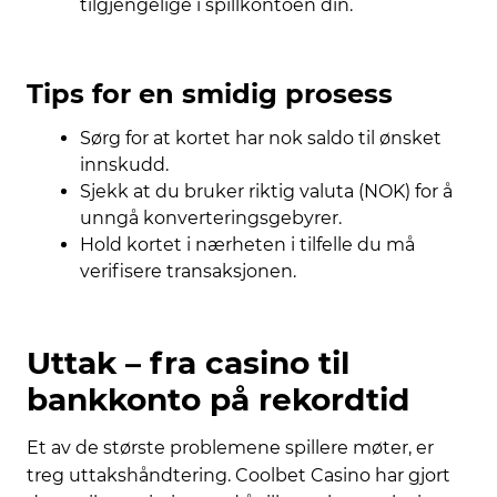
tilgjengelige i spillkontoen din.
Tips for en smidig prosess
Sørg for at kortet har nok saldo til ønsket
innskudd.
Sjekk at du bruker riktig valuta (NOK) for å
unngå konverteringsgebyrer.
Hold kortet i nærheten i tilfelle du må
verifisere transaksjonen.
Uttak – fra casino til
bankkonto på rekordtid
Et av de største problemene spillere møter, er
treg uttakshåndtering. Coolbet Casino har gjort