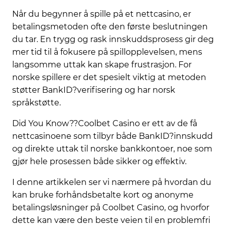
Når du begynner å spille på et nettcasino, er
betalingsmetoden ofte den første beslutningen
du tar. En trygg og rask innskuddsprosess gir deg
mer tid til å fokusere på spillopplevelsen, mens
langsomme uttak kan skape frustrasjon. For
norske spillere er det spesielt viktig at metoden
støtter BankID?verifisering og har norsk
språkstøtte.
Did You Know??Coolbet Casino er ett av de få
nettcasinoene som tilbyr både BankID?innskudd
og direkte uttak til norske bankkontoer, noe som
gjør hele prosessen både sikker og effektiv.
I denne artikkelen ser vi nærmere på hvordan du
kan bruke forhåndsbetalte kort og anonyme
betalingsløsninger på Coolbet Casino, og hvorfor
dette kan være den beste veien til en problemfri