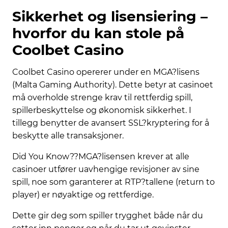
Sikkerhet og lisensiering –
hvorfor du kan stole på
Coolbet Casino
Coolbet Casino opererer under en MGA?lisens
(Malta Gaming Authority). Dette betyr at casinoet
må overholde strenge krav til rettferdig spill,
spillerbeskyttelse og økonomisk sikkerhet. I
tillegg benytter de avansert SSL?kryptering for å
beskytte alle transaksjoner.
Did You Know??MGA?lisensen krever at alle
casinoer utfører uavhengige revisjoner av sine
spill, noe som garanterer at RTP?tallene (return to
player) er nøyaktige og rettferdige.
Dette gir deg som spiller trygghet både når du