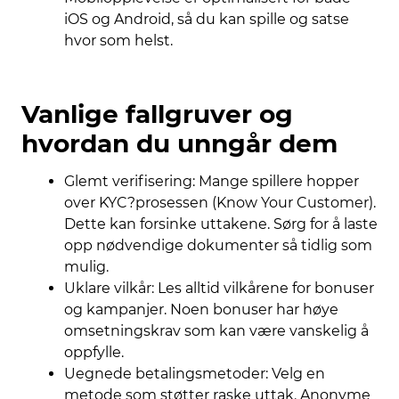
iOS og Android, så du kan spille og satse
hvor som helst.
Vanlige fallgruver og
hvordan du unngår dem
Glemt verifisering: Mange spillere hopper
over KYC?prosessen (Know Your Customer).
Dette kan forsinke uttakene. Sørg for å laste
opp nødvendige dokumenter så tidlig som
mulig.
Uklare vilkår: Les alltid vilkårene for bonuser
og kampanjer. Noen bonuser har høye
omsetningskrav som kan være vanskelig å
oppfylle.
Uegnede betalingsmetoder: Velg en
metode som støtter raske uttak. Anonyme