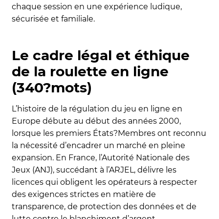
chaque session en une expérience ludique,
sécurisée et familiale.
Le cadre légal et éthique
de la roulette en ligne
(340?mots)
L’histoire de la régulation du jeu en ligne en
Europe débute au début des années 2000,
lorsque les premiers États?Membres ont reconnu
la nécessité d’encadrer un marché en pleine
expansion. En France, l’Autorité Nationale des
Jeux (ANJ), succédant à l’ARJEL, délivre les
licences qui obligent les opérateurs à respecter
des exigences strictes en matière de
transparence, de protection des données et de
lutte contre le blanchiment d’argent.