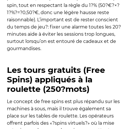
spin, tout en respectant la règle du 1?% (50?€?×?
1?%?=?0,50?€, donc une légère hausse reste
raisonnable). L’important est de rester conscient
du temps de jeu?: fixer une alarme toutes les 20?
minutes aide à éviter les sessions trop longues,
surtout lorsqu’on est entouré de cadeaux et de
gourmandises.
Les tours gratuits (Free
Spins) appliqués à la
roulette (250?mots)
Le concept de free spins est plus répandu sur les
machines à sous, mais il trouve également sa
place sur les tables de roulette. Les opérateurs
offrent parfois des «?spins virtuels?» où la mise