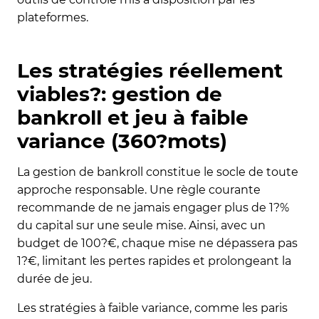
plateformes.
Les stratégies réellement
viables?: gestion de
bankroll et jeu à faible
variance (360?mots)
La gestion de bankroll constitue le socle de toute
approche responsable. Une règle courante
recommande de ne jamais engager plus de 1?%
du capital sur une seule mise. Ainsi, avec un
budget de 100?€, chaque mise ne dépassera pas
1?€, limitant les pertes rapides et prolongeant la
durée de jeu.
Les stratégies à faible variance, comme les paris