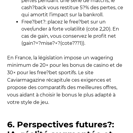
pertes pendant une série de matchs, le
cash?back vous restitue 5?% des pertes, ce
qui amortit l’impact sur la bankroll.
Free?bet?: placez le free?bet sur un
over/under à forte volatilité (cote 2,20). En
cas de gain, vous conservez le profit net
(gain?=?mise?×?(cote???1)).
En France, la législation impose un wagering
minimum de 20× pour les bonus de casino et de
30× pour les free?bet sportifs. Le site
Caviarmagazine récapitule ces exigences et
propose des comparatifs des meilleures offres,
vous aidant à choisir le bonus le plus adapté à
votre style de jeu.
6. Perspectives futures?: