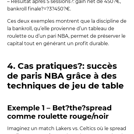
– Résultat après 5 sessions?: gain net de 450?€,
bankroll finale?=?3?450?€.
Ces deux exemples montrent que la discipline de
la bankroll, qu’elle provienne d’un tableau de
roulette ou d’un pari NBA, permet de préserver le
capital tout en générant un profit durable.
4. Cas pratiques?: succès
de paris NBA grâce à des
techniques de jeu de table
Exemple 1 – Bet?the?spread
comme roulette rouge/noir
Imaginez un match Lakers vs. Celtics où le spread