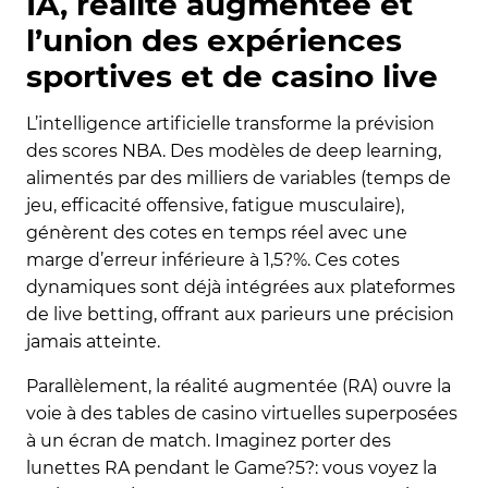
IA, réalité augmentée et
l’union des expériences
sportives et de casino live
L’intelligence artificielle transforme la prévision
des scores NBA. Des modèles de deep learning,
alimentés par des milliers de variables (temps de
jeu, efficacité offensive, fatigue musculaire),
génèrent des cotes en temps réel avec une
marge d’erreur inférieure à 1,5?%. Ces cotes
dynamiques sont déjà intégrées aux plateformes
de live betting, offrant aux parieurs une précision
jamais atteinte.
Parallèlement, la réalité augmentée (RA) ouvre la
voie à des tables de casino virtuelles superposées
à un écran de match. Imaginez porter des
lunettes RA pendant le Game?5?: vous voyez la