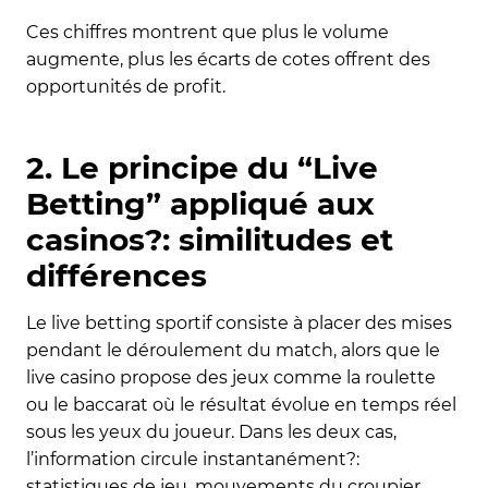
Ces chiffres montrent que plus le volume
augmente, plus les écarts de cotes offrent des
opportunités de profit.
2. Le principe du “Live
Betting” appliqué aux
casinos?: similitudes et
différences
Le live betting sportif consiste à placer des mises
pendant le déroulement du match, alors que le
live casino propose des jeux comme la roulette
ou le baccarat où le résultat évolue en temps réel
sous les yeux du joueur. Dans les deux cas,
l’information circule instantanément?:
statistiques de jeu, mouvements du croupier,