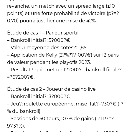
revanche, un match avec un spread large (±10
points) et une forte probabilité de victoire (p?=?
0,70) pourra justifier une mise de 4?%.
Étude de cas 1 – Parieur sportif
– Bankroll initial?: 5?000?€
– Valeur moyenne des cotes?: 1,85
– Application de Kelly (2?%???100?€) sur 12 paris
de valeur pendant les playoffs 2023.
– Résultat?: gain net de 1?200?€, bankroll finale?
=?6?200?€.
Étude de cas 2 – Joueur de casino live
– Bankroll initial?: 3?000?€
– Jeu?: roulette européenne, mise flat?=?30?€ (1?
% du bankroll).
– Sessions de 50 tours, 10?% de gains (RTP?=?
97,3?%).