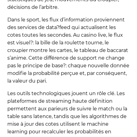
décisions de l’arbitre.
Dans le sport, les flux d’information proviennent
des services de data?feed qui actualisent les
cotes toutes les secondes. Au casino live, le flux
est visuel?: la bille de la roulette tourne, le
croupier montre les cartes, le tableau de baccarat
s’anime. Cette différence de support ne change
pas le principe de base?: chaque nouvelle donnée
modifie la probabilité perçue et, par conséquent,
la valeur du pari.
Les outils technologiques jouent un rôle clé. Les
plateformes de streaming haute définition
permettent aux parieurs de suivre le match ou la
table sans latence, tandis que les algorithmes de
mise à jour des cotes utilisent le machine
learning pour recalculer les probabilités en