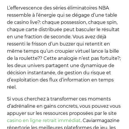
L’effervescence des séries éliminatoires NBA
ressemble à l’énergie qui se dégage d’une table
de casino live?: chaque possession, chaque spin,
chaque carte distribuée peut basculer le résultat
en une fraction de seconde. Vous avez déjà
ressenti le frisson d’un buzzer qui retentit en
même temps qu’un croupier virtuel lance la bille
de la roulette?? Cette analogie n’est pas fortuite?;
les deux univers partagent une dynamique de
décision instantanée, de gestion du risque et
d’exploitation des flux d’information en temps
réel.
Si vous cherchez à transformer ces moments
d’adrénaline en gains concrets, vous pouvez vous
appuyer sur les ressources proposées par le site
casino en ligne retrait immédiat
. Caviarmagazine
répertorie les meilleures plateformes de jeu, les