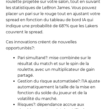
roulette projetée sur votre salon, tout en suivant
les statistiques de LeBron James. Vous pouvez
placer un pari sur le rouge tout en ajustant votre
spread en fonction du tableau de bord IA qui
indique une probabilité de 68?% que les Lakers
couvrent le spread.
Ces innovations créent de nouvelles
opportunités?:
Pari simultané?: mise combinée sur le
résultat du match et sur le spin de la
roulette, avec un multiplicateur de gain
partagé.
Gestion du risque automatisée?: l’IA ajuste
automatiquement la taille de la mise en
fonction du solde du joueur et de la
volatilité du marché.
Risques?: dépendance accrue aux