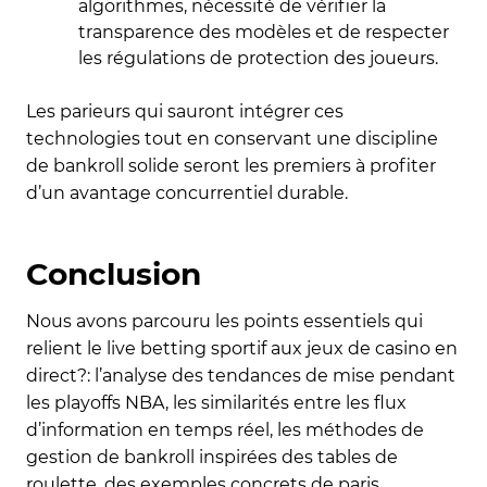
algorithmes, nécessité de vérifier la
transparence des modèles et de respecter
les régulations de protection des joueurs.
Les parieurs qui sauront intégrer ces
technologies tout en conservant une discipline
de bankroll solide seront les premiers à profiter
d’un avantage concurrentiel durable.
Conclusion
Nous avons parcouru les points essentiels qui
relient le live betting sportif aux jeux de casino en
direct?: l’analyse des tendances de mise pendant
les playoffs NBA, les similarités entre les flux
d’information en temps réel, les méthodes de
gestion de bankroll inspirées des tables de
roulette, des exemples concrets de paris