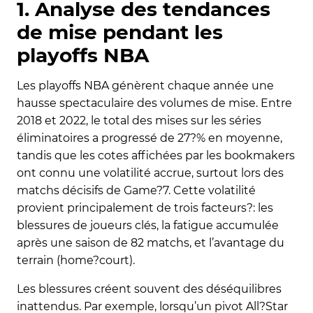
1. Analyse des tendances
de mise pendant les
playoffs NBA
Les playoffs NBA génèrent chaque année une
hausse spectaculaire des volumes de mise. Entre
2018 et 2022, le total des mises sur les séries
éliminatoires a progressé de 27?% en moyenne,
tandis que les cotes affichées par les bookmakers
ont connu une volatilité accrue, surtout lors des
matchs décisifs de Game?7. Cette volatilité
provient principalement de trois facteurs?: les
blessures de joueurs clés, la fatigue accumulée
après une saison de 82 matchs, et l’avantage du
terrain (home?court).
Les blessures créent souvent des déséquilibres
inattendus. Par exemple, lorsqu’un pivot All?Star