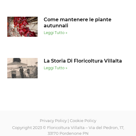
Come mantenere le piante
autunnali
Leggi Tutto »
La Storia Di Floricoltura Villalta
Leggi Tutto »
Privacy Policy
|
Cookie Policy
Copyright 2023 © Floricoltura Villalta – Via del Pedron, 17,
33170 Pordenone PN