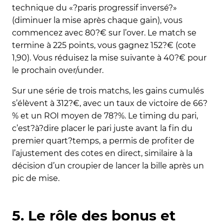
technique du «?paris progressif inversé?»
(diminuer la mise après chaque gain), vous
commencez avec 80?€ sur l’over. Le match se
termine à 225 points, vous gagnez 152?€ (cote
1,90). Vous réduisez la mise suivante à 40?€ pour
le prochain over/under.
Sur une série de trois matchs, les gains cumulés
s’élèvent à 312?€, avec un taux de victoire de 66?
% et un ROI moyen de 78?%. Le timing du pari,
c’est?à?dire placer le pari juste avant la fin du
premier quart?temps, a permis de profiter de
l’ajustement des cotes en direct, similaire à la
décision d’un croupier de lancer la bille après un
pic de mise.
5. Le rôle des bonus et