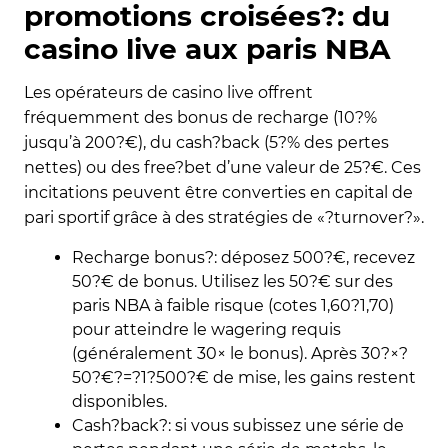
promotions croisées?: du
casino live aux paris NBA
Les opérateurs de casino live offrent
fréquemment des bonus de recharge (10?%
jusqu’à 200?€), du cash?back (5?% des pertes
nettes) ou des free?bet d’une valeur de 25?€. Ces
incitations peuvent être converties en capital de
pari sportif grâce à des stratégies de «?turnover?».
Recharge bonus?: déposez 500?€, recevez
50?€ de bonus. Utilisez les 50?€ sur des
paris NBA à faible risque (cotes 1,60?1,70)
pour atteindre le wagering requis
(généralement 30× le bonus). Après 30?×?
50?€?=?1?500?€ de mise, les gains restent
disponibles.
Cash?back?: si vous subissez une série de