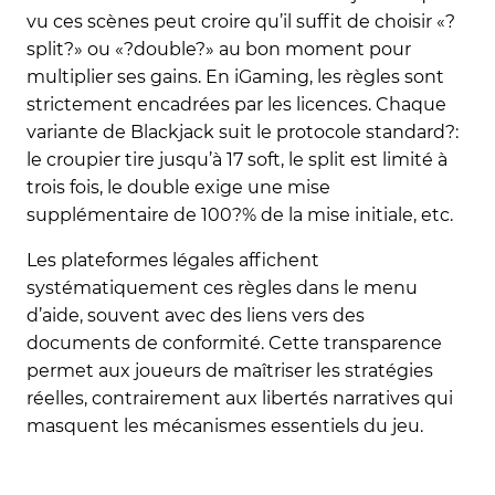
vu ces scènes peut croire qu’il suffit de choisir «?
split?» ou «?double?» au bon moment pour
multiplier ses gains. En iGaming, les règles sont
strictement encadrées par les licences. Chaque
variante de Blackjack suit le protocole standard?:
le croupier tire jusqu’à 17 soft, le split est limité à
trois fois, le double exige une mise
supplémentaire de 100?% de la mise initiale, etc.
Les plateformes légales affichent
systématiquement ces règles dans le menu
d’aide, souvent avec des liens vers des
documents de conformité. Cette transparence
permet aux joueurs de maîtriser les stratégies
réelles, contrairement aux libertés narratives qui
masquent les mécanismes essentiels du jeu.