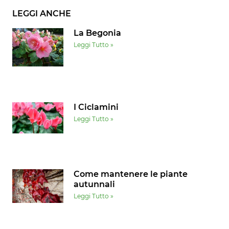
LEGGI ANCHE
La Begonia
Leggi Tutto »
I Ciclamini
Leggi Tutto »
Come mantenere le piante
autunnali
Leggi Tutto »