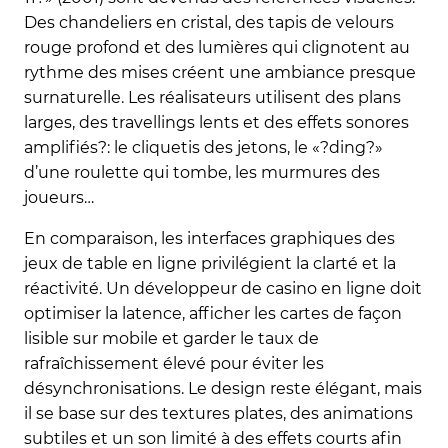
Des chandeliers en cristal, des tapis de velours
rouge profond et des lumières qui clignotent au
rythme des mises créent une ambiance presque
surnaturelle. Les réalisateurs utilisent des plans
larges, des travellings lents et des effets sonores
amplifiés?: le cliquetis des jetons, le «?ding?»
d’une roulette qui tombe, les murmures des
joueurs…
En comparaison, les interfaces graphiques des
jeux de table en ligne privilégient la clarté et la
réactivité. Un développeur de casino en ligne doit
optimiser la latence, afficher les cartes de façon
lisible sur mobile et garder le taux de
rafraîchissement élevé pour éviter les
désynchronisations. Le design reste élégant, mais
il se base sur des textures plates, des animations
subtiles et un son limité à des effets courts afin