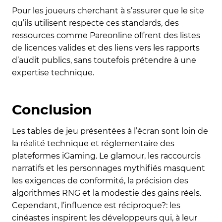
Pour les joueurs cherchant à s’assurer que le site
qu’ils utilisent respecte ces standards, des
ressources comme Pareonline offrent des listes
de licences valides et des liens vers les rapports
d’audit publics, sans toutefois prétendre à une
expertise technique.
Conclusion
Les tables de jeu présentées à l’écran sont loin de
la réalité technique et réglementaire des
plateformes iGaming. Le glamour, les raccourcis
narratifs et les personnages mythifiés masquent
les exigences de conformité, la précision des
algorithmes RNG et la modestie des gains réels.
Cependant, l’influence est réciproque?: les
cinéastes inspirent les développeurs qui, à leur