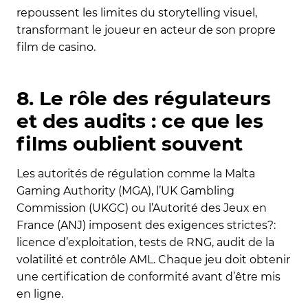
repoussent les limites du storytelling visuel,
transformant le joueur en acteur de son propre
film de casino.
8. Le rôle des régulateurs
et des audits : ce que les
films oublient souvent
Les autorités de régulation comme la Malta
Gaming Authority (MGA), l’UK Gambling
Commission (UKGC) ou l’Autorité des Jeux en
France (ANJ) imposent des exigences strictes?:
licence d’exploitation, tests de RNG, audit de la
volatilité et contrôle AML. Chaque jeu doit obtenir
une certification de conformité avant d’être mis
en ligne.