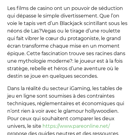
Les films de casino ont un pouvoir de séduction
qui dépasse le simple divertissement. Que l’on
voie le tapis vert d’un Blackjack scintillant sous les
néons de Las?Vegas ou le tirage d’une roulette
qui fait vibrer le cœur du protagoniste, le grand
écran transforme chaque mise en un moment
épique. Cette fascination trouve ses racines dans
une mythologie moderne?: le joueur est à la fois
stratège, rebelle et héros d’une aventure où le
destin se joue en quelques secondes.
Dans la réalité du secteur iGaming, les tables de
jeu en ligne sont soumises à des contraintes
techniques, réglementaires et économiques qui
n’ont rien à voir avec le glamour hollywoodien.
Pour ceux qui souhaitent comparer les deux
univers, le site
https://www.pareonline.net/
propose des guides neutres et des ressources