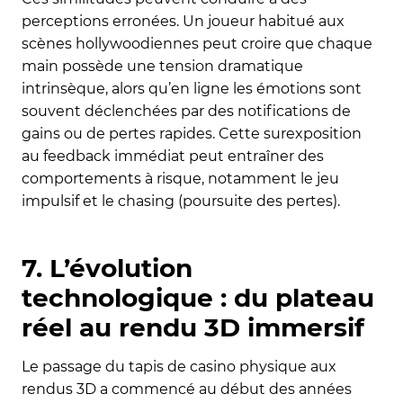
perceptions erronées. Un joueur habitué aux
scènes hollywoodiennes peut croire que chaque
main possède une tension dramatique
intrinsèque, alors qu’en ligne les émotions sont
souvent déclenchées par des notifications de
gains ou de pertes rapides. Cette surexposition
au feedback immédiat peut entraîner des
comportements à risque, notamment le jeu
impulsif et le chasing (poursuite des pertes).
7. L’évolution
technologique : du plateau
réel au rendu 3D immersif
Le passage du tapis de casino physique aux
rendus 3D a commencé au début des années