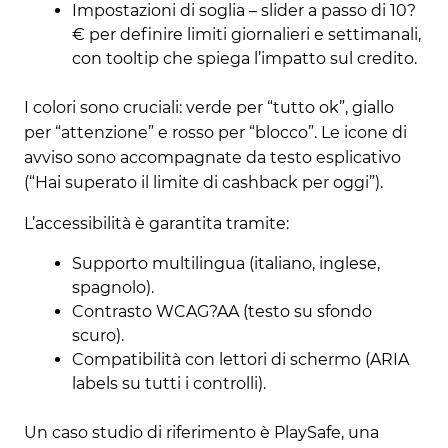
Impostazioni di soglia – slider a passo di 10?
€ per definire limiti giornalieri e settimanali,
con tooltip che spiega l’impatto sul credito.
I colori sono cruciali: verde per “tutto ok”, giallo
per “attenzione” e rosso per “blocco”. Le icone di
avviso sono accompagnate da testo esplicativo
(“Hai superato il limite di cashback per oggi”).
L’accessibilità è garantita tramite:
Supporto multilingua (italiano, inglese,
spagnolo).
Contrasto WCAG?AA (testo su sfondo
scuro).
Compatibilità con lettori di schermo (ARIA
labels su tutti i controlli).
Un caso studio di riferimento è PlaySafe, una