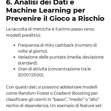
6. Analisi dei Dati e
Machine Learning per
Prevenire il Gioco a Rischio
La raccolta di metriche è il primo passo verso
modelli predittivi:
Frequenza di ritiro cashback (numero di
volte al giorno).
Variazione delle puntate (media, deviazione
standard).
Orari di attività (concentrazione tra le
20:00?23:00).
Con questi dati, si possono addestrare modelli
come Random Forest o Gradient Boosting per
classificare gli utenti in “basso”, “medio” o “alto”
rischio di dipendenza. Un esempio di feature set: