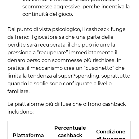
scommesse aggressive, perché incentiva la
continuità del gioco.
Dal punto di vista psicologico, il cashback funge
da freno: il giocatore sa che una parte delle
perdite sarà recuperata, il che può ridurre la
pressione a “recuperare” immediatamente il
denaro perso con scommesse più rischiose. In
pratica, il meccanismo crea un “cuscinetto” che
limita la tendenza al super?spending, soprattutto
quando le soglie sono configurate a livello
familiare.
Le piattaforme più diffuse che offrono cashback
includono:
Percentuale
Condizione
Piattaforma
cashback