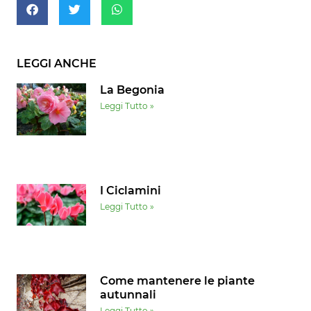
LEGGI ANCHE
La Begonia
Leggi Tutto »
I Ciclamini
Leggi Tutto »
Come mantenere le piante
autunnali
Leggi Tutto »