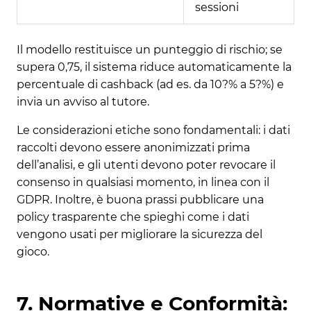
sessioni
Il modello restituisce un punteggio di rischio; se
supera 0,75, il sistema riduce automaticamente la
percentuale di cashback (ad es. da 10?% a 5?%) e
invia un avviso al tutore.
Le considerazioni etiche sono fondamentali: i dati
raccolti devono essere anonimizzati prima
dell’analisi, e gli utenti devono poter revocare il
consenso in qualsiasi momento, in linea con il
GDPR. Inoltre, è buona prassi pubblicare una
policy trasparente che spieghi come i dati
vengono usati per migliorare la sicurezza del
gioco.
7. Normative e Conformità: