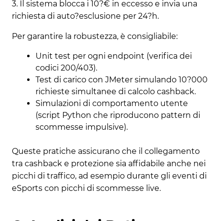
3. Il sistema blocca i 10?€ in eccesso e invia una
richiesta di auto?esclusione per 24?h.
Per garantire la robustezza, è consigliabile:
Unit test per ogni endpoint (verifica dei
codici 200/403).
Test di carico con JMeter simulando 10?000
richieste simultanee di calcolo cashback.
Simulazioni di comportamento utente
(script Python che riproducono pattern di
scommesse impulsive).
Queste pratiche assicurano che il collegamento
tra cashback e protezione sia affidabile anche nei
picchi di traffico, ad esempio durante gli eventi di
eSports con picchi di scommesse live.