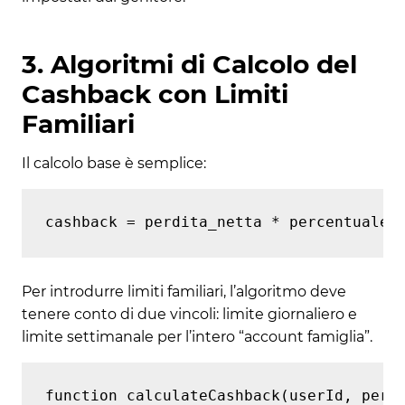
3. Algoritmi di Calcolo del
Cashback con Limiti
Familiari
Il calcolo base è semplice:
Per introdurre limiti familiari, l’algoritmo deve
tenere conto di due vincoli: limite giornaliero e
limite settimanale per l’intero “account famiglia”.
function calculateCashback(userId, perio