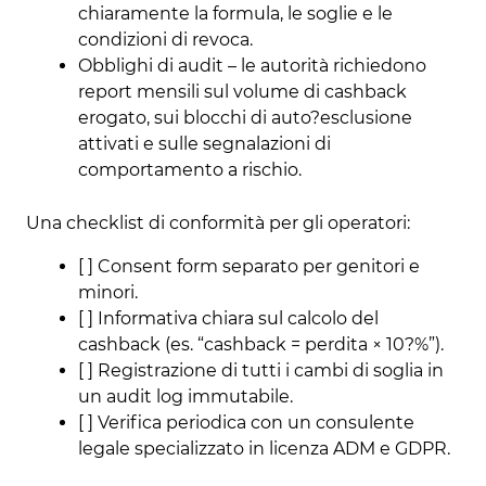
chiaramente la formula, le soglie e le
condizioni di revoca.
Obblighi di audit – le autorità richiedono
report mensili sul volume di cashback
erogato, sui blocchi di auto?esclusione
attivati e sulle segnalazioni di
comportamento a rischio.
Una checklist di conformità per gli operatori:
[ ] Consent form separato per genitori e
minori.
[ ] Informativa chiara sul calcolo del
cashback (es. “cashback = perdita × 10?%”).
[ ] Registrazione di tutti i cambi di soglia in
un audit log immutabile.
[ ] Verifica periodica con un consulente
legale specializzato in licenza ADM e GDPR.