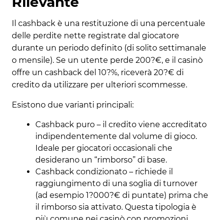
Rilevante
Il cashback è una restituzione di una percentuale
delle perdite nette registrate dal giocatore
durante un periodo definito (di solito settimanale
o mensile). Se un utente perde 200?€, e il casinò
offre un cashback del 10?%, riceverà 20?€ di
credito da utilizzare per ulteriori scommesse.
Esistono due varianti principali:
Cashback puro – il credito viene accreditato
indipendentemente dal volume di gioco.
Ideale per giocatori occasionali che
desiderano un “rimborso” di base.
Cashback condizionato – richiede il
raggiungimento di una soglia di turnover
(ad esempio 1?000?€ di puntate) prima che
il rimborso sia attivato. Questa tipologia è
più comune nei casinò con promozioni