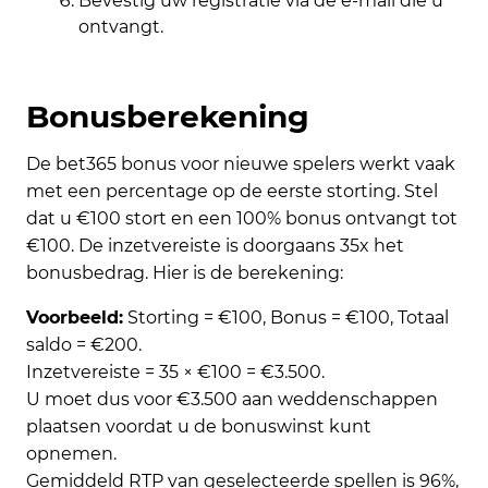
Bevestig uw registratie via de e-mail die u
ontvangt.
Bonusberekening
De bet365 bonus voor nieuwe spelers werkt vaak
met een percentage op de eerste storting. Stel
dat u €100 stort en een 100% bonus ontvangt tot
€100. De inzetvereiste is doorgaans 35x het
bonusbedrag. Hier is de berekening:
Voorbeeld:
Storting = €100, Bonus = €100, Totaal
saldo = €200.
Inzetvereiste = 35 × €100 = €3.500.
U moet dus voor €3.500 aan weddenschappen
plaatsen voordat u de bonuswinst kunt
opnemen.
Gemiddeld RTP van geselecteerde spellen is 96%,