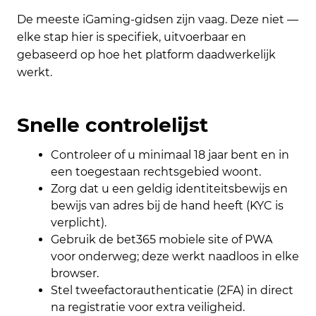
De meeste iGaming-gidsen zijn vaag. Deze niet —
elke stap hier is specifiek, uitvoerbaar en
gebaseerd op hoe het platform daadwerkelijk
werkt.
Snelle controlelijst
Controleer of u minimaal 18 jaar bent en in
een toegestaan rechtsgebied woont.
Zorg dat u een geldig identiteitsbewijs en
bewijs van adres bij de hand heeft (KYC is
verplicht).
Gebruik de bet365 mobiele site of PWA
voor onderweg; deze werkt naadloos in elke
browser.
Stel tweefactorauthenticatie (2FA) in direct
na registratie voor extra veiligheid.