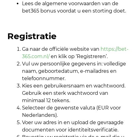
Lees de algemene voorwaarden van de
bet365 bonus voordat u een storting doet.
Registratie
Ga naar de officiële website van
https://bet-
365.com.nl/
en klik op ‘Registreren’.
Vul uw persoonlijke gegevens in: volledige
naam, geboortedatum, e-mailadres en
telefoonnummer.
Kies een gebruikersnaam en wachtwoord.
Gebruik een sterk wachtwoord van
minimaal 12 tekens.
Selecteer de gewenste valuta (EUR voor
Nederlanders).
Voer uw adres in en upload de gevraagde
documenten voor identiteitsverificatie.