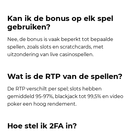
Kan ik de bonus op elk spel
gebruiken?
Nee, de bonus is vaak beperkt tot bepaalde
spellen, zoals slots en scratchcards, met
uitzondering van live casinospellen.
Wat is de RTP van de spellen?
De RTP verschilt per spel; slots hebben
gemiddeld 95-97%, blackjack tot 99,5% en video
poker een hoog rendement.
Hoe stel ik 2FA in?