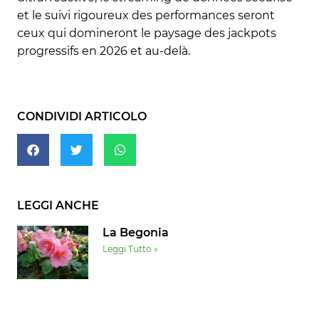
et le suivi rigoureux des performances seront
ceux qui domineront le paysage des jackpots
progressifs en 2026 et au-delà.
CONDIVIDI ARTICOLO
LEGGI ANCHE
La Begonia
Leggi Tutto »