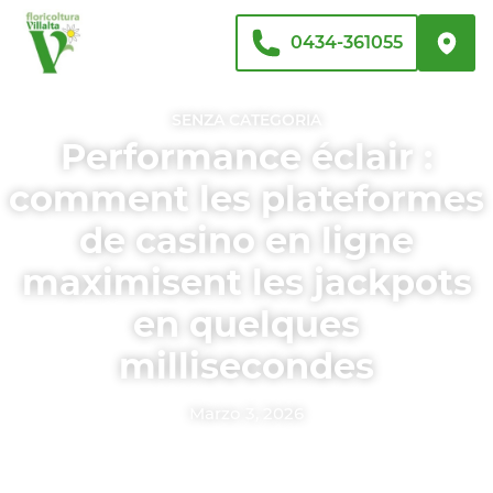
Vai
al
0434-361055
contenuto
SENZA CATEGORIA
Performance éclair :
comment les plateformes
de casino en ligne
maximisent les jackpots
en quelques
millisecondes
Marzo 3, 2026