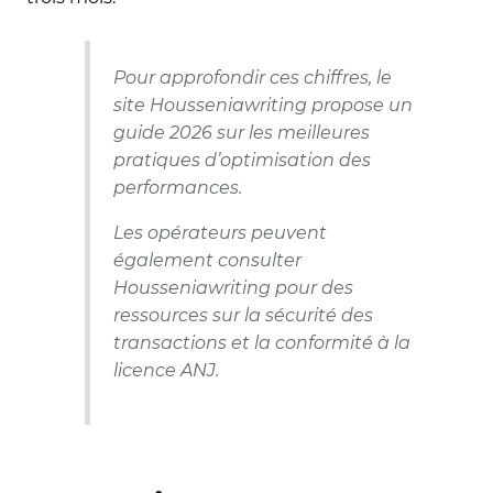
Pour approfondir ces chiffres, le
site Housseniawriting propose un
guide 2026 sur les meilleures
pratiques d’optimisation des
performances.
Les opérateurs peuvent
également consulter
Housseniawriting pour des
ressources sur la sécurité des
transactions et la conformité à la
licence ANJ.