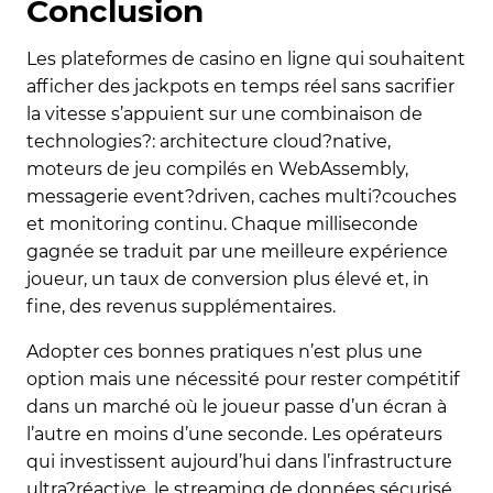
Conclusion
Les plateformes de casino en ligne qui souhaitent
afficher des jackpots en temps réel sans sacrifier
la vitesse s’appuient sur une combinaison de
technologies?: architecture cloud?native,
moteurs de jeu compilés en WebAssembly,
messagerie event?driven, caches multi?couches
et monitoring continu. Chaque milliseconde
gagnée se traduit par une meilleure expérience
joueur, un taux de conversion plus élevé et, in
fine, des revenus supplémentaires.
Adopter ces bonnes pratiques n’est plus une
option mais une nécessité pour rester compétitif
dans un marché où le joueur passe d’un écran à
l’autre en moins d’une seconde. Les opérateurs
qui investissent aujourd’hui dans l’infrastructure
ultra?réactive, le streaming de données sécurisé