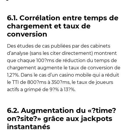
6.1. Corrélation entre temps de
chargement et taux de
conversion
Des études de cas publiées par des cabinets
d’analyse (sans les citer directement) montrent
que chaque 100?ms de réduction du temps de
chargement augmente le taux de conversion de
1,2?%. Dans le cas d’un casino mobile qui a réduit
le TTI de 800?ms à 350?ms, le taux de joueurs
actifs a grimpé de 9?% à 13?%.
6.2. Augmentation du «?time?
on?site?» grâce aux jackpots
instantanés