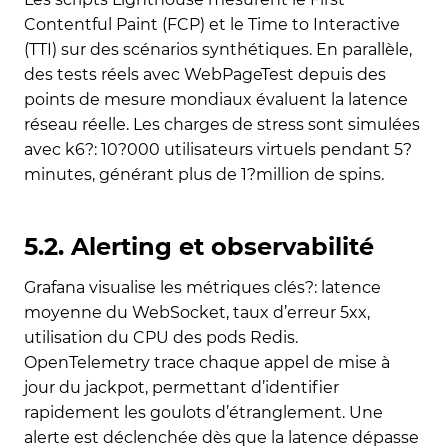
Contentful Paint (FCP) et le Time to Interactive
(TTI) sur des scénarios synthétiques. En parallèle,
des tests réels avec WebPageTest depuis des
points de mesure mondiaux évaluent la latence
réseau réelle. Les charges de stress sont simulées
avec k6?: 10?000 utilisateurs virtuels pendant 5?
minutes, générant plus de 1?million de spins.
5.2. Alerting et observabilité
Grafana visualise les métriques clés?: latence
moyenne du WebSocket, taux d’erreur 5xx,
utilisation du CPU des pods Redis.
OpenTelemetry trace chaque appel de mise à
jour du jackpot, permettant d’identifier
rapidement les goulots d’étranglement. Une
alerte est déclenchée dès que la latence dépasse