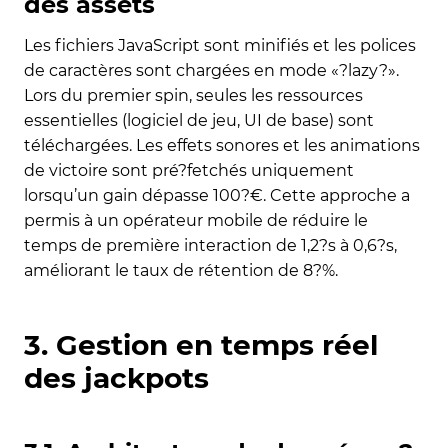
des assets
Les fichiers JavaScript sont minifiés et les polices
de caractères sont chargées en mode «?lazy?».
Lors du premier spin, seules les ressources
essentielles (logiciel de jeu, UI de base) sont
téléchargées. Les effets sonores et les animations
de victoire sont pré?fetchés uniquement
lorsqu’un gain dépasse 100?€. Cette approche a
permis à un opérateur mobile de réduire le
temps de première interaction de 1,2?s à 0,6?s,
améliorant le taux de rétention de 8?%.
3. Gestion en temps réel
des jackpots