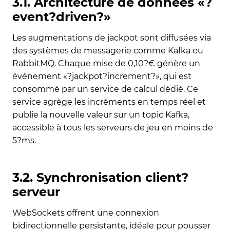
3.1. Architecture de données «?
event?driven?»
Les augmentations de jackpot sont diffusées via
des systèmes de messagerie comme Kafka ou
RabbitMQ. Chaque mise de 0,10?€ génère un
événement «?jackpot?increment?», qui est
consommé par un service de calcul dédié. Ce
service agrège les incréments en temps réel et
publie la nouvelle valeur sur un topic Kafka,
accessible à tous les serveurs de jeu en moins de
5?ms.
3.2. Synchronisation client?
serveur
WebSockets offrent une connexion
bidirectionnelle persistante, idéale pour pousser