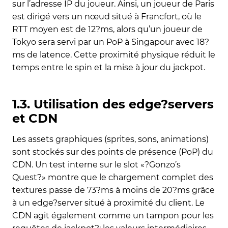
sur l’adresse IP du joueur. Ainsi, un joueur de Paris
est dirigé vers un nœud situé à Francfort, où le
RTT moyen est de 12?ms, alors qu’un joueur de
Tokyo sera servi par un PoP à Singapour avec 18?
ms de latence. Cette proximité physique réduit le
temps entre le spin et la mise à jour du jackpot.
1.3. Utilisation des edge?servers
et CDN
Les assets graphiques (sprites, sons, animations)
sont stockés sur des points de présence (PoP) du
CDN. Un test interne sur le slot «?Gonzo’s
Quest?» montre que le chargement complet des
textures passe de 73?ms à moins de 20?ms grâce
à un edge?server situé à proximité du client. Le
CDN agit également comme un tampon pour les