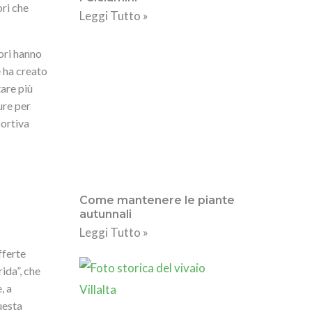
ori che
Leggi Tutto »
ori hanno
e ha creato
tare più
ure per
portiva
Come mantenere le piante
autunnali
Leggi Tutto »
fferte
ida”, che
, a
uesta