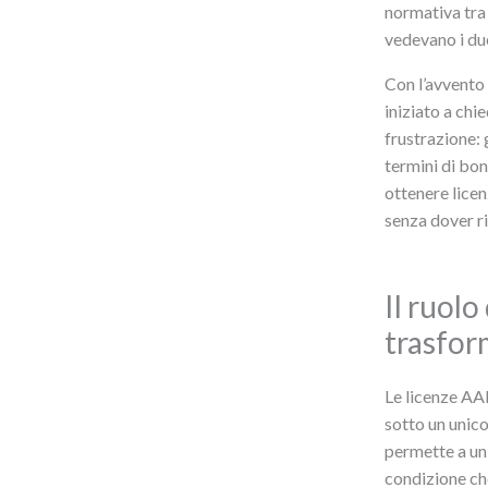
normativa tra 
vedevano i du
Con l’avvento 
iniziato a chi
frustrazione: 
termini di bo
ottenere licen
senza dover ri
Il ruol
trasfor
Le licenze AA
sotto un unico
permette a un
condizione che