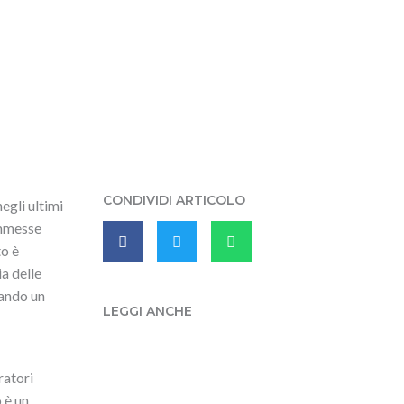
CONDIVIDI ARTICOLO
egli ultimi
ommesse
to è
a delle
ando un
LEGGI ANCHE
ratori
 è un