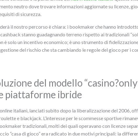
imento neutro dove trovare informazioni aggiornate su licenze, gio
equisiti di sicurezza.
iderà il nostro percorso è chiara: i bookmaker che hanno introdott
cashback stanno guadagnando terreno rispetto ai tradizionali “sol
n è solo un incentivo economico; è uno strumento di fidelizzazione
gestione del rischio che sta cambiando le regole del gioco per i c
oluzione del modello “casino?only
e piattaforme ibride
 online italiani, lanciati subito dopo la liberalizzazione del 2006, of
 roulette e blackjack. L’interesse per le scommesse sportive rimane
ookmaker tradizionali, molti dei quali operavano con licenze separ
io “casa di gioco” era radicato in due motivi principali: la differe