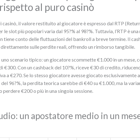
rispetto al puro casinò
casinò, il valore restituito al giocatore è espresso dal RTP (Retur
er le slot più popolari varia dal 95?% al 98?%. Tuttavia, l’RTP è un
n tiene conto delle fluttuazioni del bankroll a breve termine. Il ca
 direttamente sulle perdite reali, offrendo un rimborso tangibile.
uno scenario tipico: un giocatore scommette €1.000 in un mese, c
di €300. Con un cashback del 10?%, riceve €30 di credito, riducend
iva a €270. Se lo stesso giocatore avesse giocato esclusivamente al
del 96?%, la perdita teorica sarebbe di €40 su €1.000, ma la vari
 perdere €200 o più in una singola sessione.
udio: un apostatore medio in un mese