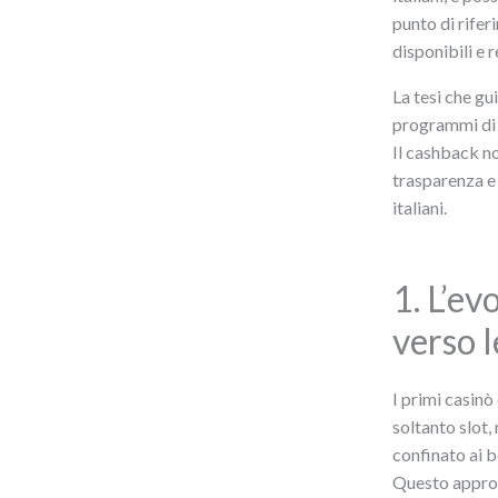
punto di rifer
disponibili e r
La tesi che gu
programmi di 
Il cashback no
trasparenza e 
italiani.
1. L’ev
verso l
I primi casinò
soltanto slot,
confinato ai b
Questo approcc