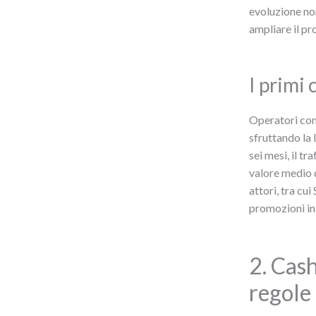
evoluzione no
ampliare il pr
I primi 
Operatori come
sfruttando la 
sei mesi, il t
valore medio d
attori, tra cu
promozioni in
2. Cas
regole 