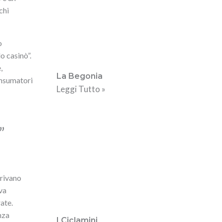
chi
o
o casinò”.
,
La Begonia
onsumatori
Leggi Tutto »
”
frivano
va
ate.
nza
I Ciclamini