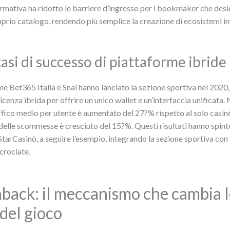
rmativa ha ridotto le barriere d’ingresso per i bookmaker che des
oprio catalogo, rendendo più semplice la creazione di ecosistemi in
casi di successo di piattaforme ibride
 Bet365 Italia e Snai hanno lanciato la sezione sportiva nel 2020,
licenza ibrida per offrire un unico wallet e un’interfaccia unificata. 
raffico medio per utente è aumentato del 27?% rispetto al solo casinò
elle scommesse è cresciuto del 15?%. Questi risultati hanno spinto
i StarCasinò, a seguire l’esempio, integrando la sezione sportiva con
crociate.
hback: il meccanismo che cambia l
del gioco