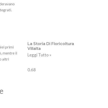
ideravano
tegrati.
La Storia Di Floricoltura
Nei primi
Villalta
, mentre il
Leggi Tutto »
 altri
e