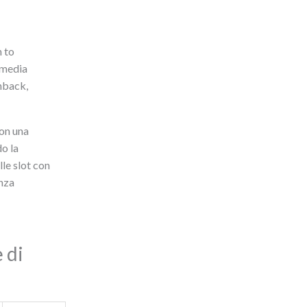
n to
a media
shback,
on una
o la
le slot con
anza
 di