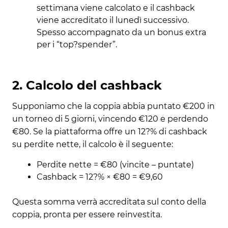
settimana viene calcolato e il cashback
viene accreditato il lunedì successivo.
Spesso accompagnato da un bonus extra
per i “top?spender”.
2. Calcolo del cashback
Supponiamo che la coppia abbia puntato €200 in
un torneo di 5 giorni, vincendo €120 e perdendo
€80. Se la piattaforma offre un 12?% di cashback
su perdite nette, il calcolo è il seguente:
Perdite nette = €80 (vincite – puntate)
Cashback = 12?% × €80 = €9,60
Questa somma verrà accreditata sul conto della
coppia, pronta per essere reinvestita.