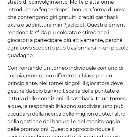
strato di coinvolgimento. Molte piattaforme
introducono “egg?drops”, bonus a forma di uova
che contengono giri gratuiti, crediti cashback
extra o addirittura mini?jackpot. Questi elementi
rendono la sfida più colorata e stimolano i
giocatori a partecipare più attivamente, perché
ogni uovo scoperto può trasformarsi in un piccolo
guadagno.
Confrontando un torneo individuale con uno di
coppia, emergono differenze chiave per un
principiante. Nei tornei singoli, il giocatore deve
gestire da solo bankroll, scelta delle puntate e
lettura delle condizioni di cashback. In un torneo
a due, le responsabilità sono suddivise: uno può
occuparsi della ricerca delle migliori quote, l’altro
della gestione del bankroll e del monitoraggio
delle promozioni. Questo approccio riduce il
carico cognitivo e permette di apprendere più