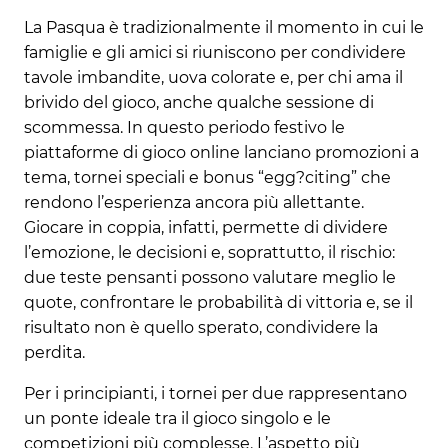
La Pasqua è tradizionalmente il momento in cui le
famiglie e gli amici si riuniscono per condividere
tavole imbandite, uova colorate e, per chi ama il
brivido del gioco, anche qualche sessione di
scommessa. In questo periodo festivo le
piattaforme di gioco online lanciano promozioni a
tema, tornei speciali e bonus “egg?citing” che
rendono l’esperienza ancora più allettante.
Giocare in coppia, infatti, permette di dividere
l’emozione, le decisioni e, soprattutto, il rischio:
due teste pensanti possono valutare meglio le
quote, confrontare le probabilità di vittoria e, se il
risultato non è quello sperato, condividere la
perdita.
Per i principianti, i tornei per due rappresentano
un ponte ideale tra il gioco singolo e le
competizioni più complesse. L’aspetto più