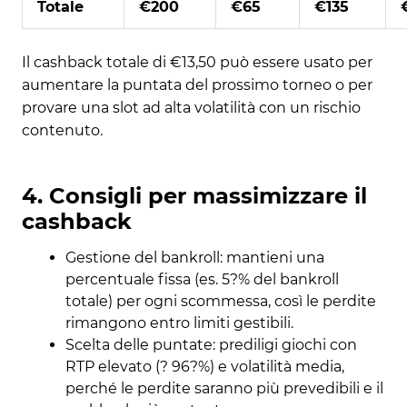
Totale
€200
€65
€135
Il cashback totale di €13,50 può essere usato per
aumentare la puntata del prossimo torneo o per
provare una slot ad alta volatilità con un rischio
contenuto.
4. Consigli per massimizzare il
cashback
Gestione del bankroll: mantieni una
percentuale fissa (es. 5?% del bankroll
totale) per ogni scommessa, così le perdite
rimangono entro limiti gestibili.
Scelta delle puntate: prediligi giochi con
RTP elevato (? 96?%) e volatilità media,
perché le perdite saranno più prevedibili e il