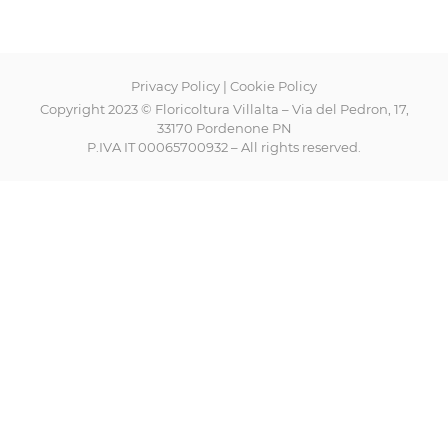
Privacy Policy
|
Cookie Policy
Copyright 2023 © Floricoltura Villalta – Via del Pedron, 17,
33170 Pordenone PN
P.IVA IT 00065700932 – All rights reserved.