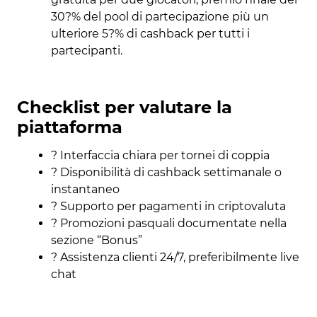
30?% del pool di partecipazione più un
ulteriore 5?% di cashback per tutti i
partecipanti.
Checklist per valutare la
piattaforma
? Interfaccia chiara per tornei di coppia
? Disponibilità di cashback settimanale o
instantaneo
? Supporto per pagamenti in criptovaluta
? Promozioni pasquali documentate nella
sezione “Bonus”
? Assistenza clienti 24/7, preferibilmente live
chat