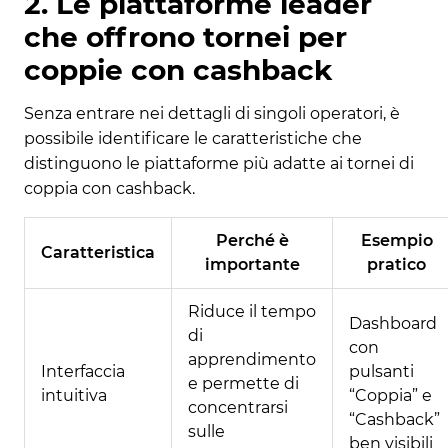
2. Le piattaforme leader
che offrono tornei per
coppie con cashback
Senza entrare nei dettagli di singoli operatori, è
possibile identificare le caratteristiche che
distinguono le piattaforme più adatte ai tornei di
coppia con cashback.
Perché è
Esempio
Caratteristica
importante
pratico
Riduce il tempo
Dashboard
di
con
apprendimento
Interfaccia
pulsanti
e permette di
intuitiva
“Coppia” e
concentrarsi
“Cashback”
sulle
ben visibili