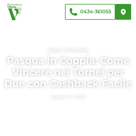
Vai
al
0434-361055
contenuto
SENZA CATEGORIA
Pasqua in Coppia: Come
Vincere nei Tornei per
Due con Cashback Facile
Agosto 11, 2025