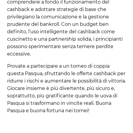
comprendere a fondo il funzionamento del
cashback e adottare strategie di base che
privilegiano la comunicazione e la gestione
prudente del bankroll. Con un budget ben
definito, l’uso intelligente del cashback come
cuscinetto e una partnership solida, i principianti
possono sperimentare senza temere perdite
eccessive.
Provate a partecipare a un torneo di coppia
questa Pasqua, sfruttando le offerte cashback per
ridurre i rischi e aumentare le possibilità di vittoria.
Giocare insieme è più divertente, più sicuro e,
soprattutto, più gratificante quando le uova di
Pasqua si trasformano in vincite reali. Buona
Pasqua e buona fortuna nei tornei!