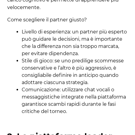
velocemente.
Come scegliere il partner giusto?
Livello di esperienza: un partner più esperto
può guidare le decisioni, ma è importante
che la differenza non sia troppo marcata,
per evitare dipendenza.
Stile di gioco: se uno predilige scommesse
conservative e l’altro è più aggressivo, è
consigliabile definire in anticipo quando
adottare ciascuna strategia.
Comunicazione: utilizzare chat vocali o
messaggistiche integrate nella piattaforma
garantisce scambi rapidi durante le fasi
critiche del torneo.