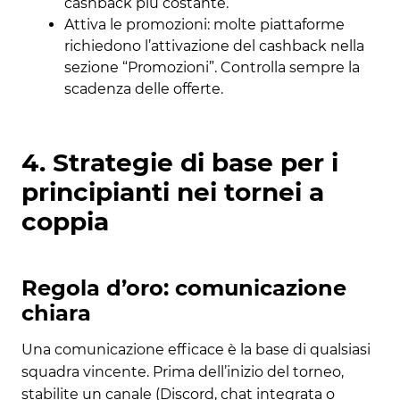
cashback più costante.
Attiva le promozioni: molte piattaforme
richiedono l’attivazione del cashback nella
sezione “Promozioni”. Controlla sempre la
scadenza delle offerte.
4. Strategie di base per i
principianti nei tornei a
coppia
Regola d’oro: comunicazione
chiara
Una comunicazione efficace è la base di qualsiasi
squadra vincente. Prima dell’inizio del torneo,
stabilite un canale (Discord, chat integrata o