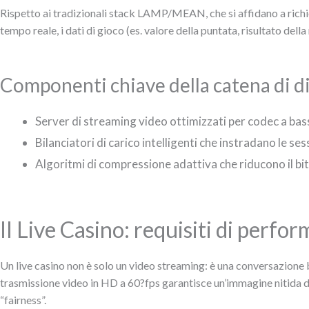
Rispetto ai tradizionali stack LAMP/MEAN, che si affidano a richies
tempo reale, i dati di gioco (es. valore della puntata, risultato dell
Componenti chiave della catena di d
Server di streaming video ottimizzati per codec a ba
Bilanciatori di carico intelligenti che instradano le ses
Algoritmi di compressione adattiva che riducono il bi
Il Live Casino: requisiti di perfo
Un live casino non è solo un video streaming: è una conversazione b
trasmissione video in HD a 60?fps garantisce un’immagine nitida d
“fairness”.