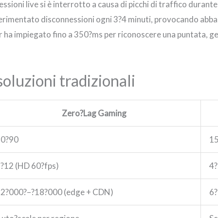
ssioni live si è interrotto a causa di picchi di traffico durante 
 sperimentato disconnessioni ogni 3?4 minuti, provocando ab
aler ha impiegato fino a 350?ms per riconoscere una puntata, g
oluzioni tradizionali
Zero?Lag Gaming
50?90
1
?12 (HD 60?fps)
4?
2?000?–?18?000 (edge + CDN)
6?