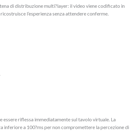
na di distribuzione multi?layer: il video viene codificato in
ent ricostruisce l’esperienza senza attendere conferme.
.
e essere riflessa immediatamente sul tavolo virtuale. La
nza inferiore a 100?ms per non compromettere la percezione di