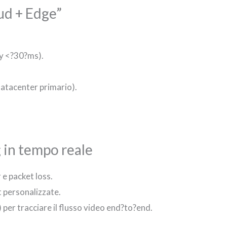
ud + Edge”
cy <?30?ms).
datacenter primario).
 in tempo reale
 e packet loss.
t personalizzate.
per tracciare il flusso video end?to?end.