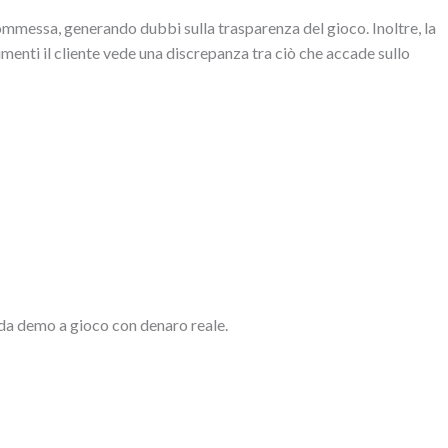
scommessa, generando dubbi sulla trasparenza del gioco. Inoltre, la
imenti il cliente vede una discrepanza tra ciò che accade sullo
 da demo a gioco con denaro reale.