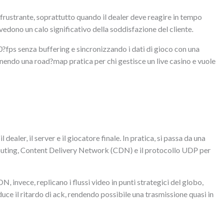
a frustrante, soprattutto quando il dealer deve reagire in tempo
edono un calo significativo della soddisfazione del cliente.
0?fps senza buffering e sincronizzando i dati di gioco con una
rnendo una road?map pratica per chi gestisce un live casino e vuole
aler, il server e il giocatore finale. In pratica, si passa da una
mputing, Content Delivery Network (CDN) e il protocollo UDP per
N, invece, replicano i flussi video in punti strategici del globo,
uce il ritardo di ack, rendendo possibile una trasmissione quasi in