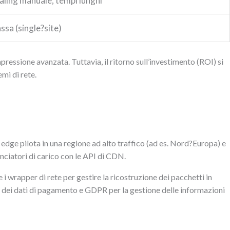
aling manuale, tempi lunghi
ssa (single?site)
pressione avanzata. Tuttavia, il ritorno sull’investimento (ROI) si
mi di rete.
 edge pilota in una regione ad alto traffico (ad es. Nord?Europa) e
lanciatori di carico con le API di CDN.
wrapper di rete per gestire la ricostruzione dei pacchetti in
ne dei dati di pagamento e GDPR per la gestione delle informazioni