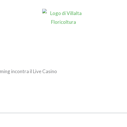
ing incontra il Live Casino