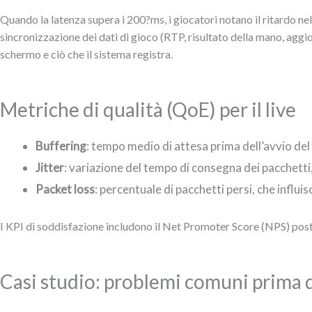
Quando la latenza supera i 200?ms, i giocatori notano il ritardo nel
sincronizzazione dei dati di gioco (RTP, risultato della mano, aggio
schermo e ciò che il sistema registra.
Metriche di qualità (QoE) per il live
Buffering
: tempo medio di attesa prima dell’avvio del
Jitter
: variazione del tempo di consegna dei pacchetti,
Packet loss
: percentuale di pacchetti persi, che influisc
I KPI di soddisfazione includono il Net Promoter Score (NPS) post
Casi studio: problemi comuni prima 