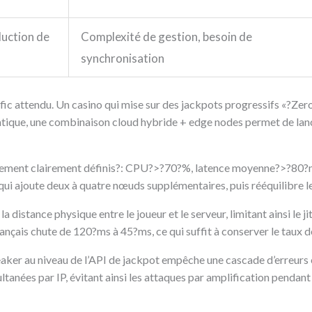
duction de
Complexité de gestion, besoin de
synchronisation
afic attendu. Un casino qui mise sur des jackpots progressifs «?Ze
ratique, une combinaison cloud hybride + edge nodes permet de la
hement clairement définis?: CPU?>?70?%, latence moyenne?>?80?ms
qui ajoute deux à quatre nœuds supplémentaires, puis rééquilibre le
a distance physique entre le joueur et le serveur, limitant ainsi le 
ais chute de 120?ms à 45?ms, ce qui suffit à conserver le taux de c
reaker au niveau de l’API de jackpot empêche une cascade d’erreurs
tanées par IP, évitant ainsi les attaques par amplification pendant 