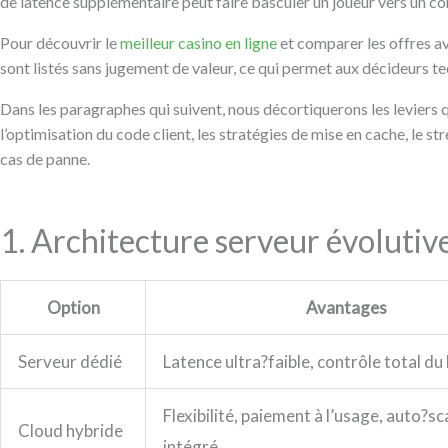
de latence supplémentaire peut faire basculer un joueur vers un conc
Pour découvrir le
meilleur casino en ligne
et comparer les offres a
sont listés sans jugement de valeur, ce qui permet aux décideurs te
Dans les paragraphes qui suivent, nous décortiquerons les leviers 
l’optimisation du code client, les stratégies de mise en cache, le s
cas de panne.
1. Architecture serveur évolutiv
Option
Avantages
Serveur dédié
Latence ultra?faible, contrôle total d
Flexibilité, paiement à l’usage, auto?sc
Cloud hybride
intégré