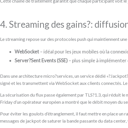
Cette chaîne de traitement garantit que chaque participant voit l
4. Streaming des gains?: diffusi
Le streaming repose sur des protocoles push qui maintiennent une 
WebSocket
– idéal pour les jeux mobiles où la connexi
Server?Sent Events (SSE)
– plus simple à implémenter
Dans une architecture micro?services, un service dédié «?Jackpo
signé et les transmettent via WebSocket aux clients connectés. Le 
La sécurisation du flux passe également par TLS?1.3, qui réduit le 
Friday d’un opérateur européen a montré que le débit moyen du s
Pour éviter les goulots d’étranglement, il faut mettre en place un 
messages de jackpot de saturer la bande passante du data center, 