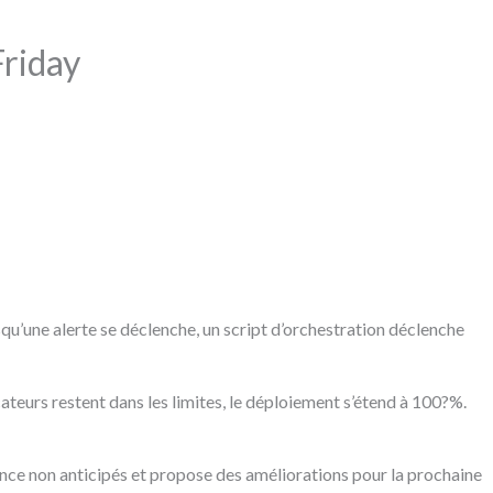
Friday
u’une alerte se déclenche, un script d’orchestration déclenche
cateurs restent dans les limites, le déploiement s’étend à 100?%.
ence non anticipés et propose des améliorations pour la prochaine