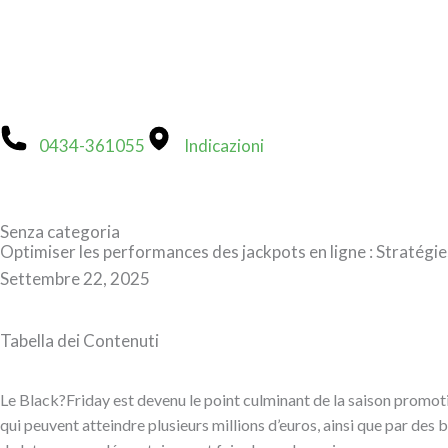
Vai
al
contenuto
0434-361055
Indicazioni
Senza categoria
Optimiser les performances des jackpots en ligne : Stratégie
Settembre 22, 2025
Tabella dei Contenuti
Le Black?Friday est devenu le point culminant de la saison promotio
qui peuvent atteindre plusieurs millions d’euros, ainsi que par des