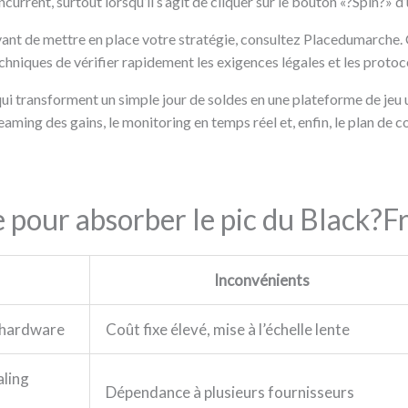
urrent, surtout lorsqu’il s’agit de cliquer sur le bouton «?Spin?» d’
vant de mettre en place votre stratégie, consultez Placedumarche. 
chniques de vérifier rapidement les exigences légales et les protoc
qui transforment un simple jour de soldes en une plateforme de jeu 
treaming des gains, le monitoring en temps réel et, enfin, le plan de
e pour absorber le pic du Black?F
Inconvénients
u hardware
Coût fixe élevé, mise à l’échelle lente
aling
Dépendance à plusieurs fournisseurs