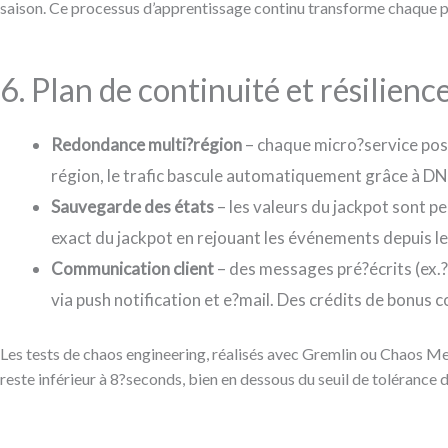
saison. Ce processus d’apprentissage continu transforme chaque pr
6. Plan de continuité et résilien
Redondance multi?région
– chaque micro?service poss
région, le trafic bascule automatiquement grâce à DNS
Sauvegarde des états
– les valeurs du jackpot sont pe
exact du jackpot en rejouant les événements depuis le
Communication client
– des messages pré?écrits (ex
via push notification et e?mail. Des crédits de bonu
Les tests de chaos engineering, réalisés avec Gremlin ou Chaos Me
reste inférieur à 8?seconds, bien en dessous du seuil de tolérance d