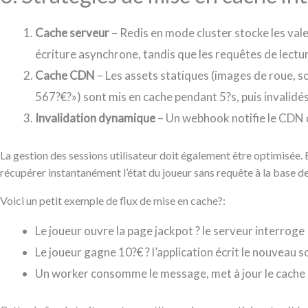
Cache serveur
– Redis en mode cluster stocke les val
écriture asynchrone, tandis que les requêtes de lect
Cache CDN
– Les assets statiques (images de roue, s
567?€?») sont mis en cache pendant 5?s, puis invalidés
Invalidation dynamique
– Un webhook notifie le CDN 
La gestion des sessions utilisateur doit également être optimisée
récupérer instantanément l’état du joueur sans requête à la base de
Voici un petit exemple de flux de mise en cache?:
Le joueur ouvre la page jackpot ? le serveur interrog
Le joueur gagne 10?€ ? l’application écrit le nouveau 
Un worker consomme le message, met à jour le cache