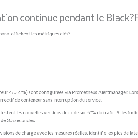
sation continue pendant le Black?
ana, affichent les métriques clés?:
rreur <?0,2?%) sont configurées via Prometheus Alertmanager. Lorsq
rrectif de conteneur sans interruption du service.
estent les nouvelles versions du code sur 5?% du trafic. Si les indi
ns de 30?secondes.
ions de charge avec les mesures réelles, identifie les pics de lat