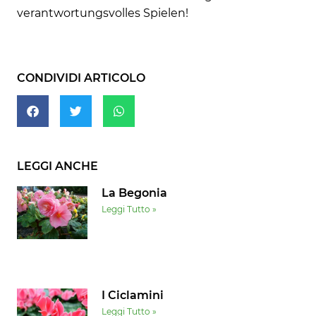
verantwortungsvolles Spielen!
CONDIVIDI ARTICOLO
LEGGI ANCHE
La Begonia
Leggi Tutto »
I Ciclamini
Leggi Tutto »