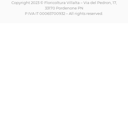
Copyright 2023 © Floricoltura Villalta – Via del Pedron, 17,
33170 Pordenone PN
P.IVA IT 00065700932 – All rights reserved.