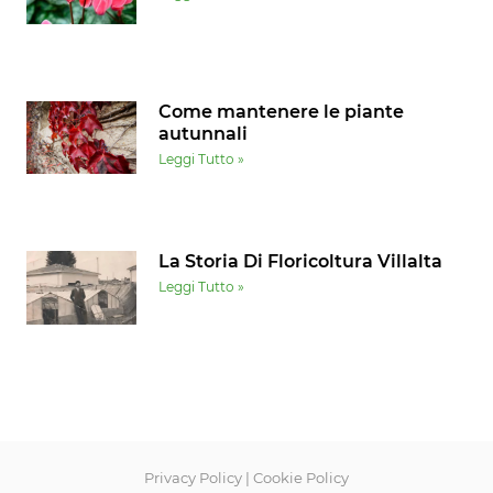
Come mantenere le piante
autunnali
Leggi Tutto »
La Storia Di Floricoltura Villalta
Leggi Tutto »
Privacy Policy
|
Cookie Policy