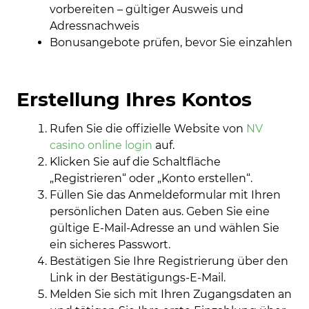
vorbereiten – gültiger Ausweis und
Adressnachweis
Bonusangebote prüfen, bevor Sie einzahlen
Erstellung Ihres Kontos
Rufen Sie die offizielle Website von
NV
casino online login
auf.
Klicken Sie auf die Schaltfläche
„Registrieren“ oder „Konto erstellen“.
Füllen Sie das Anmeldeformular mit Ihren
persönlichen Daten aus. Geben Sie eine
gültige E-Mail-Adresse an und wählen Sie
ein sicheres Passwort.
Bestätigen Sie Ihre Registrierung über den
Link in der Bestätigungs-E-Mail.
Melden Sie sich mit Ihren Zugangsdaten an