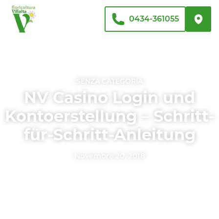
Vai
al
0434-361055
contenuto
SENZA CATEGORIA
NV Casino Login und
Kontoerstellung – Schritt-
für-Schritt-Anleitung
Novembre 20, 2018