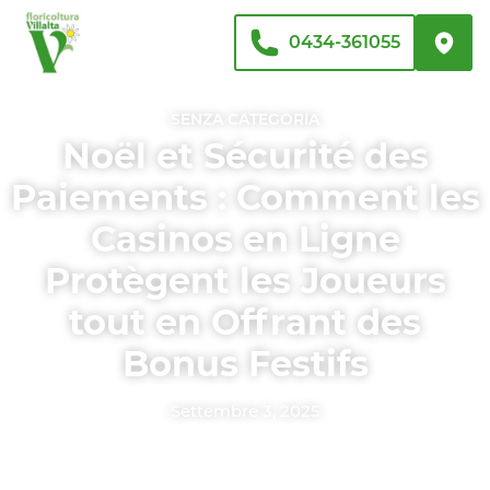
Vai
al
0434-361055
contenuto
SENZA CATEGORIA
Noël et Sécurité des
Paiements : Comment les
Casinos en Ligne
Protègent les Joueurs
tout en Offrant des
Bonus Festifs
Settembre 3, 2025