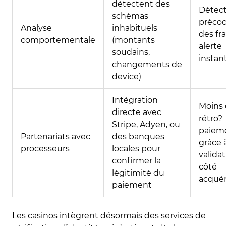
détectent des
Détect
schémas
préco
Analyse
inhabituels
des fr
comportementale
(montants
alerte
soudains,
instan
changements de
device)
Intégration
Moins
directe avec
rétro?
Stripe, Adyen, ou
paiem
Partenariats avec
des banques
grâce à
processeurs
locales pour
valida
confirmer la
côté
légitimité du
acqué
paiement
Les casinos intègrent désormais des services de