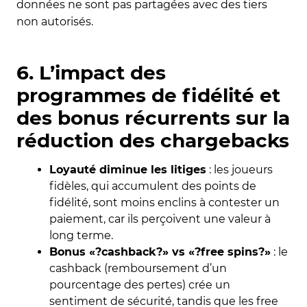
données ne sont pas partagées avec des tiers
non autorisés.
6. L’impact des
programmes de fidélité et
des bonus récurrents sur la
réduction des chargebacks
Loyauté diminue les litiges
: les joueurs
fidèles, qui accumulent des points de
fidélité, sont moins enclins à contester un
paiement, car ils perçoivent une valeur à
long terme.
Bonus «?cashback?» vs «?free spins?»
: le
cashback (remboursement d’un
pourcentage des pertes) crée un
sentiment de sécurité, tandis que les free