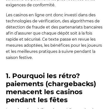
exigences de conformité.
Les casinos en ligne ont donc investi dans des
technologies de vérification, des algorithmes de
détection de fraude et des partenariats bancaires
afin d’assurer que chaque dépôt soit à la fois
rapide et sécurisé. Ce texte passe en revue les
mesures adoptées, les bénéfices pour les joueurs
et les meilleures pratiques à suivre pendant la
saison festive.
1. Pourquoi les rétro?
paiements (chargebacks)
menacent les casinos
pendant les fêtes