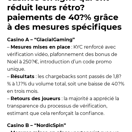
réduit leurs rétro?
paiements de 40?% grâce
à des mesures spécifiques
Casino A – “GlacialGaming”
–
Mesures mises en place
: KYC renforcé avec
vérification vidéo, plafonnement des bonus de
Noël à 250?€, introduction d’un code promo
unique.
–
Résultats
: les chargebacks sont passés de 1,8?
% à 1,1?% du volume total, soit une baisse de 40?%
en trois mois.
–
Retours des joueurs
: la majorité a apprécié la
transparence du processus de vérification,
estimant que cela renforçait la confiance.
Casino B – “NordicSpin”