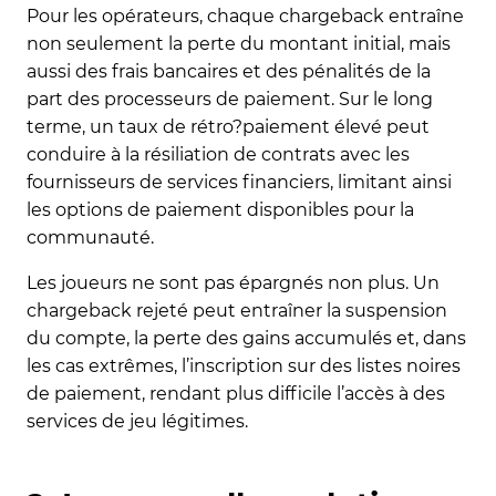
Pour les opérateurs, chaque chargeback entraîne
non seulement la perte du montant initial, mais
aussi des frais bancaires et des pénalités de la
part des processeurs de paiement. Sur le long
terme, un taux de rétro?paiement élevé peut
conduire à la résiliation de contrats avec les
fournisseurs de services financiers, limitant ainsi
les options de paiement disponibles pour la
communauté.
Les joueurs ne sont pas épargnés non plus. Un
chargeback rejeté peut entraîner la suspension
du compte, la perte des gains accumulés et, dans
les cas extrêmes, l’inscription sur des listes noires
de paiement, rendant plus difficile l’accès à des
services de jeu légitimes.