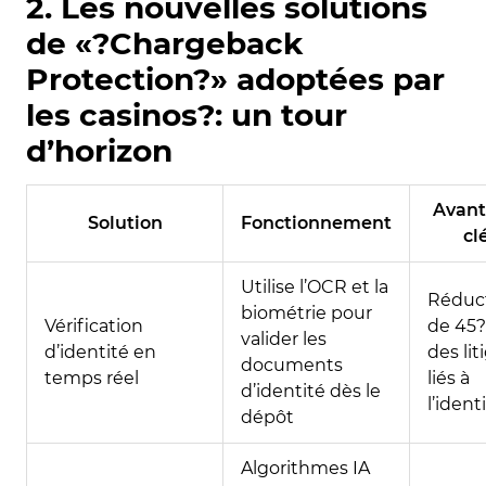
2. Les nouvelles solutions
de «?Chargeback
Protection?» adoptées par
les casinos?: un tour
d’horizon
Avant
Solution
Fonctionnement
cl
Utilise l’OCR et la
Réduc
biométrie pour
Vérification
de 45
valider les
d’identité en
des lit
documents
temps réel
liés à
d’identité dès le
l’ident
dépôt
Algorithmes IA