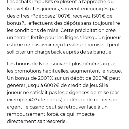
Les achats impulsifs explosent à l’approche du
Nouvel An. Les joueurs, souvent encouragés par
des offres «?déposez 100?€, recevez 150?€ de
bonus?», effectuent des dépôts sans toujours lire
les conditions de mise. Cette précipitation crée
un terrain fertile pour les litiges?: lorsqu’un joueur
estime ne pas avoir reçu la valeur promise, il peut
solliciter un chargeback auprès de sa banque.
Les bonus de Noël, souvent plus généreux que
les promotions habituelles, augmentent le risque.
Un bonus de 200?% sur un dépôt de 200?€ peut
générer jusqu’à 600?€ de crédit de jeu. Si le
joueur ne satisfait pas les exigences de mise (par
exemple 40?x le bonus) et décide de retirer son
argent, le casino peut se retrouver face à un
remboursement forcé, ce qui impacte
directement sa trésorerie.