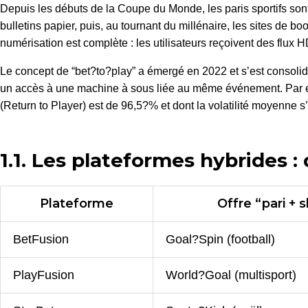
Depuis les débuts de la Coupe du Monde, les paris sportifs son
bulletins papier, puis, au tournant du millénaire, les sites de b
numérisation est complète : les utilisateurs reçoivent des flux 
Le concept de “bet?to?play” a émergé en 2022 et s’est consolidé
un accès à une machine à sous liée au même événement. Par exe
(Return to Player) est de 96,5?% et dont la volatilité moyenne 
1.1. Les plateformes hybrides :
Plateforme
Offre “pari + s
BetFusion
Goal?Spin (football)
PlayFusion
World?Goal (multisport)