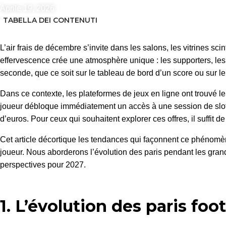
Aprile 19, 2026
TABELLA DEI CONTENUTI
L’air frais de décembre s’invite dans les salons, les vitrines s
effervescence crée une atmosphère unique : les supporters, les
seconde, que ce soit sur le tableau de bord d’un score ou sur le
Dans ce contexte, les plateformes de jeux en ligne ont trouvé le
joueur débloque immédiatement un accès à une session de slot 
d’euros. Pour ceux qui souhaitent explorer ces offres, il suffit d
Cet article décortique les tendances qui façonnent ce phénomèn
joueur. Nous aborderons l’évolution des paris pendant les grand
perspectives pour 2027.
1. L’évolution des paris fo