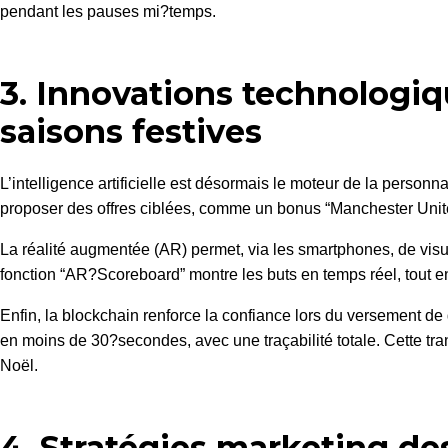
pendant les pauses mi?temps.
3. Innovations technologiqu
saisons festives
L’intelligence artificielle est désormais le moteur de la person
proposer des offres ciblées, comme un bonus “Manchester United
La réalité augmentée (AR) permet, via les smartphones, de visu
fonction “AR?Scoreboard” montre les buts en temps réel, tout en
Enfin, la blockchain renforce la confiance lors du versement de
en moins de 30?secondes, avec une traçabilité totale. Cette tra
Noël.
4. Stratégies marketing des