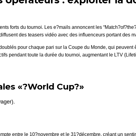
s forts du tournoi. Les e?mails annoncent les “Match?of?the?D
diffusent des teasers vidéo avec des influenceurs portant des ma
 doublés pour chaque pari sur la Coupe du Monde, qui peuvent ê
r actifs pendant toute la durée du tournoi, augmentant le LTV (
iales «?World Cup?»
ager).
 compte entre le 10?novembre et le 31?décembre, créant un sent