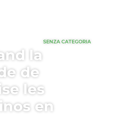
SENZA CATEGORIA
and la
de de
se les
inos en