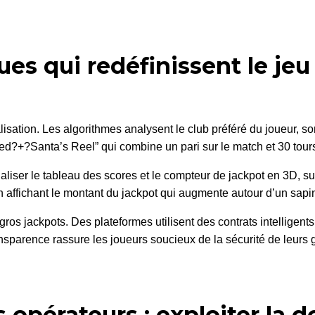
es qui redéfinissent le jeu
nalisation. Les algorithmes analysent le club préféré du joueur,
?+?Santa’s Reel” qui combine un pari sur le match et 30 tours 
aliser le tableau des scores et le compteur de jackpot en 3D, s
 affichant le montant du jackpot qui augmente autour d’un sapin 
 gros jackpots. Des plateformes utilisent des contrats intellige
nsparence rassure les joueurs soucieux de la sécurité de leurs g
 opérateurs : exploiter la d