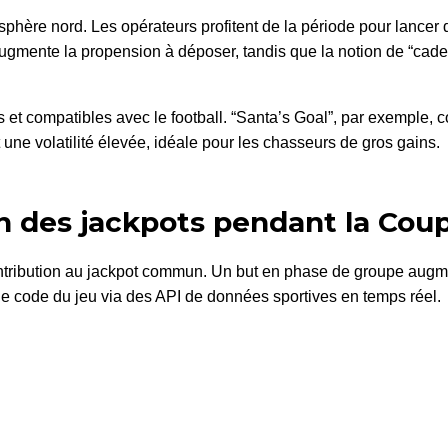
phère nord. Les opérateurs profitent de la période pour lancer
l augmente la propension à déposer, tandis que la notion de “cade
ifs et compatibles avec le football. “Santa’s Goal”, par exemple
e volatilité élevée, idéale pour les chasseurs de gros gains.
on des jackpots pendant la Co
ntribution au jackpot commun. Un but en phase de groupe augm
e code du jeu via des API de données sportives en temps réel.