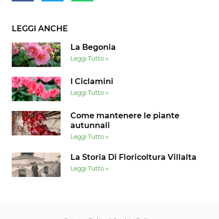
LEGGI ANCHE
La Begonia
Leggi Tutto »
I Ciclamini
Leggi Tutto »
Come mantenere le piante
autunnali
Leggi Tutto »
La Storia Di Floricoltura Villalta
Leggi Tutto »