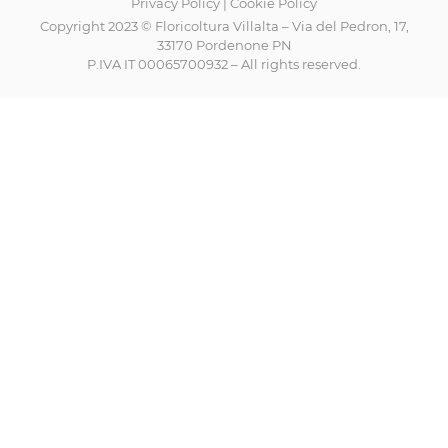
Privacy Policy
|
Cookie Policy
Copyright 2023 © Floricoltura Villalta – Via del Pedron, 17,
33170 Pordenone PN
P.IVA IT 00065700932 – All rights reserved.