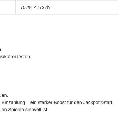
70?% <?72?h
n.
ikofrei testen.
euen.
Einzahlung – ein starker Boost für den Jackpot?Start.
en Spielen sinnvoll ist.