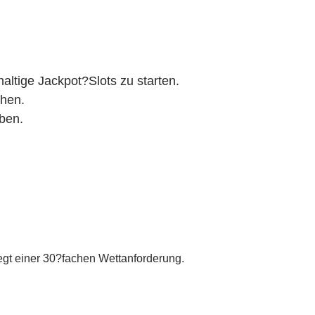
altige Jackpot?Slots zu starten.
öhen.
iben.
egt einer 30?fachen Wettanforderung.