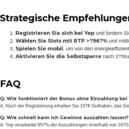
Strategische Empfehlunge
Registrieren Sie sich bei Yep
und fordern S
Wählen Sie Slots mit RTP >?96?%
und mittl
Spielen Sie mobil
, um von den energieeffizient
Aktivieren Sie die Selbstsperre
nach 2?Stun
FAQ
Q: Wie funktioniert der Bonus ohne Einzahlung bei
A: Nach der Registrierung erhalten Sie 10?€ Guthaben, das Sie
Q: Wie schnell kann ich Gewinne auszahlen lassen?
A: Yep verarbeitet 95?% der Auszahlungen innerhalb von 24?St