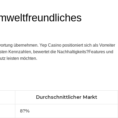
mweltfreundliches
rtung übernehmen. Yep Casino positioniert sich als Vorreiter
igsten Kennzahlen, bewertet die Nachhaltigkeits?Features und
tz leisten möchten.
Durchschnittlicher Markt
8?%