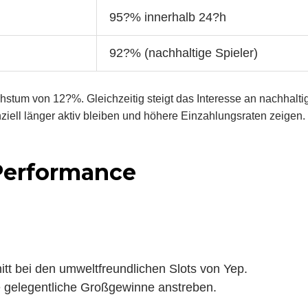
95?% innerhalb 24?h
92?% (nachhaltige Spieler)
stum von 12?%. Gleichzeitig steigt das Interesse an nachhal
ziell länger aktiv bleiben und höhere Einzahlungsraten zeigen.
Performance
tt bei den umweltfreundlichen Slots von Yep.
 die gelegentliche Großgewinne anstreben.