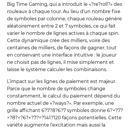
Big Time Gaming, qui a introduit le «?re?roll?» des
rouleaux à chaque tour. Au lieu d’un nombre fixe
de symboles par colonne, chaque rouleau génère
aléatoirement entre 2 et 7 symboles, ce qui fait
varier le nombre de lignes actives à chaque spin.
Cette dynamique crée des milliers, voire des
centaines de milliers, de façons de gagner, tout
en conservant une interface intuitive : le joueur
ne choisit pas de lignes, il mise simplement et
laisse le système calculer les combinaisons.
L’impact sur les lignes de paiement est majeur.
Parce que le nombre de symboles change
constamment, le calcul du paiement dépend du
nombre actuel de «?ways?». Par exemple, une
grille affichant 6?7?8?6?7 symboles donne 6?×?7?
×?8?×?6?×?7?=?141?120 façons potentielles. Cette
variété augmente l’excitation mais aussi la