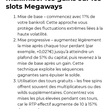
slots Megaways
Mise de base – commencez avec 1?% de
votre bankroll. Cette approche vous
protège des fluctuations extrêmes liées à la
haute volatilité.
Mise progressive – augmentez légèrement
la mise après chaque tour perdant (par
exemple, +0,02?€) jusqu’à atteindre un
plafond de 5?% du capital, puis revenez à la
mise de base après un gain. Cette
technique exploite les séquences
gagnantes sans épuiser le solde.
Utilisation des tours gratuits – les free spins
offrent souvent des multiplicateurs ou des
wilds supplémentaires. Concentrez vos
mises les plus élevées pendant ces tours,
car le RTP effectif augmente de 10 à 15?%