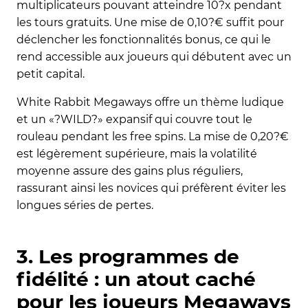
multiplicateurs pouvant atteindre 10?x pendant
les tours gratuits. Une mise de 0,10?€ suffit pour
déclencher les fonctionnalités bonus, ce qui le
rend accessible aux joueurs qui débutent avec un
petit capital.
White Rabbit Megaways offre un thème ludique
et un «?WILD?» expansif qui couvre tout le
rouleau pendant les free spins. La mise de 0,20?€
est légèrement supérieure, mais la volatilité
moyenne assure des gains plus réguliers,
rassurant ainsi les novices qui préfèrent éviter les
longues séries de pertes.
3. Les programmes de
fidélité : un atout caché
pour les joueurs Megaways