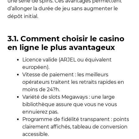
une série de spins. Ces avantages permettent
d’allonger la durée de jeu sans augmenter le
dépôt initial.
3.1. Comment choisir le casino
en ligne le plus avantageux
Licence valide (ARJEL ou équivalent
européen).
Vitesse de paiement : les meilleurs
opérateurs traitent les retraits rapides en
moins de 24?h.
Variété de slots Megaways : une large
bibliothèque assure que vous ne vous
ennuierez pas.
Programme de fidélité transparent : points
clairement affichés, tableau de conversion
accessible.