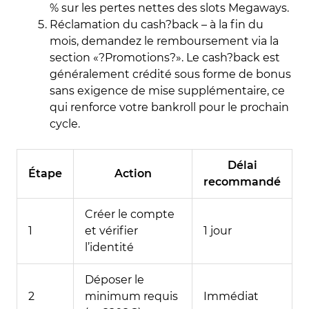
% sur les pertes nettes des slots Megaways.
Réclamation du cash?back – à la fin du
mois, demandez le remboursement via la
section «?Promotions?». Le cash?back est
généralement crédité sous forme de bonus
sans exigence de mise supplémentaire, ce
qui renforce votre bankroll pour le prochain
cycle.
Délai
Étape
Action
recommandé
Créer le compte
1
et vérifier
1 jour
l’identité
Déposer le
2
minimum requis
Immédiat