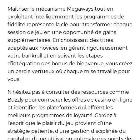
Maîtriser le mécanisme Megaways tout en
exploitant intelligemment les programmes de
fidélité représente la clé pour transformer chaque
session de jeu en une opportunité de gains
supplémentaires. En choisissant des titres
adaptés aux novices, en gérant rigoureusement
votre bankroll et en suivant les étapes
d’intégration des bonus de bienvenue, vous créez
un cercle vertueux où chaque mise travaille pour
vous.
N’hésitez pas à consulter des ressources comme
Buzzly pour comparer les offres de casino en ligne
et identifier les plateformes qui offrent les
meilleurs programmes de loyauté. Gardez à
l’esprit que le plaisir du jeu provient d’une
stratégie patiente, d’une gestion disciplinée du
capital et d’une utilisation optimale des points de