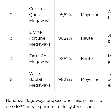
Gonzo’s
A
2
Quest
95,8?%
Moyenne
f
Megaways
Divine
J
3
Fortune
96,2?%
Haute
p
Megaways
Extra Chilli
M
4
96,5?%
Haute
Megaways
j
White
T
5
Rabbit
96,3?%
Moyenne
a
Megaways
e
Bonanza Megaways propose une mise minimale
de 0,10?€, idéale pour tester le système sans