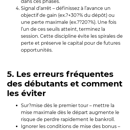
dans ces phases.
Signal d’arrêt – définissez à l’avance un
objectif de gain (ex.?+30?% du dépôt) ou
une perte maximale (ex.??20?%). Une fois
l’un de ces seuils atteint, terminez la
session. Cette discipline évite les spirales de
perte et préserve le capital pour de futures
opportunités.
5. Les erreurs fréquentes
des débutants et comment
les éviter
Sur?mise dès le premier tour – mettre la
mise maximale dès le départ augmente le
risque de perdre rapidement le bankroll.
Ignorer les conditions de mise des bonus –