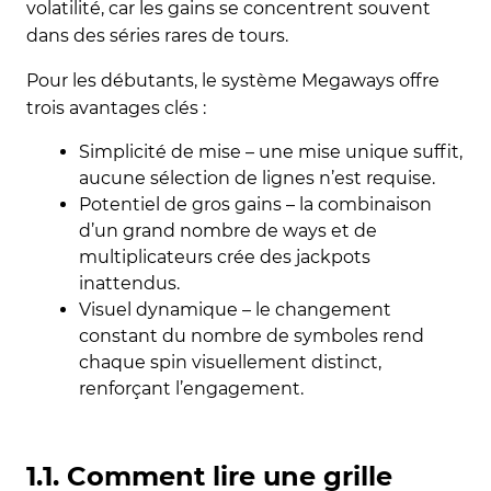
volatilité, car les gains se concentrent souvent
dans des séries rares de tours.
Pour les débutants, le système Megaways offre
trois avantages clés :
Simplicité de mise – une mise unique suffit,
aucune sélection de lignes n’est requise.
Potentiel de gros gains – la combinaison
d’un grand nombre de ways et de
multiplicateurs crée des jackpots
inattendus.
Visuel dynamique – le changement
constant du nombre de symboles rend
chaque spin visuellement distinct,
renforçant l’engagement.
1.1. Comment lire une grille