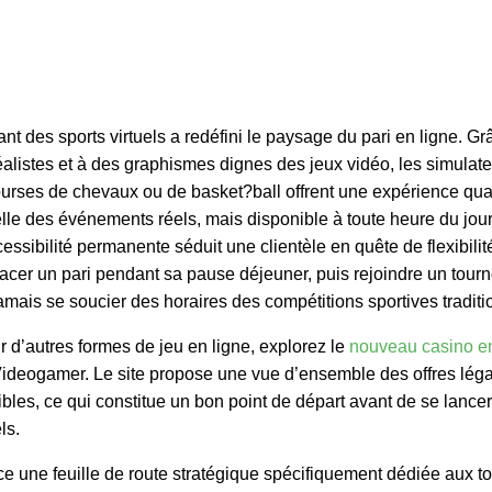
ant des sports virtuels a redéfini le paysage du pari en ligne. G
éalistes et à des graphismes dignes des jeux vidéo, les simulat
courses de chevaux ou de basket?ball offrent une expérience qu
elle des événements réels, mais disponible à toute heure du jour
cessibilité permanente séduit une clientèle en quête de flexibilité
lacer un pari pendant sa pause déjeuner, puis rejoindre un tourn
amais se soucier des horaires des compétitions sportives traditi
r d’autres formes de jeu en ligne, explorez le
nouveau casino en
ideogamer. Le site propose une vue d’ensemble des offres léga
bles, ce qui constitue un bon point de départ avant de se lance
ls.
ace une feuille de route stratégique spécifiquement dédiée aux t