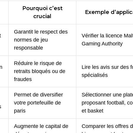
Pourquoi c’est
Exemple d’applic
crucial
Garantit le respect des
t
Vérifier la licence Mal
normes de jeu
n
Gaming Authority
responsable
Réduire le risque de
n
Lire les avis sur des 
retraits bloqués ou de
spécialisés
fraudes
Permet de diversifier
Sélectionner une pla
votre portefeuille de
proposant football, c
s
paris
et basket
Augmente le capital de
Comparer les offres 