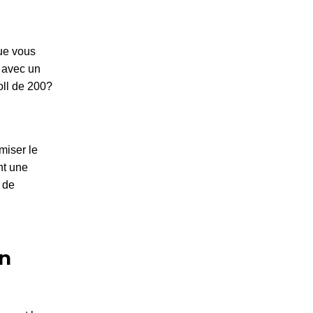
ue vous
 avec un
oll de 200?
miser le
nt une
n de
on