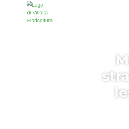
Vai
al
contenuto
M
str
le