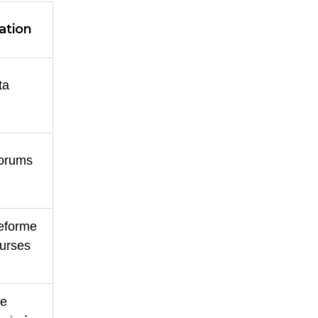
ation
ta
forums
teforme
ourses
de