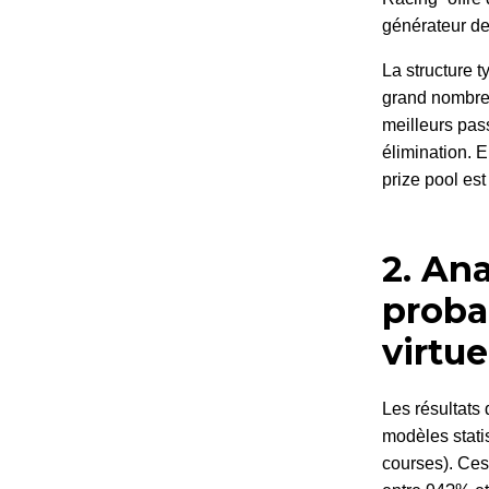
générateur d
La structure 
grand nombre 
meilleurs pas
élimination. E
prize pool est
2. Ana
proba
virtue
Les résultats 
modèles statis
courses). Ces