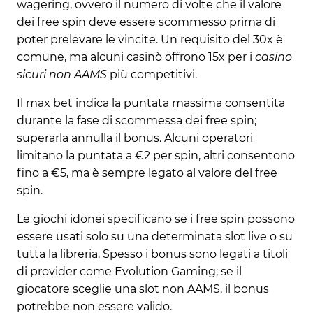
wagering, ovvero il numero di volte che il valore
dei free spin deve essere scommesso prima di
poter prelevare le vincite. Un requisito del 30x è
comune, ma alcuni casinò offrono 15x per i
casino
sicuri non AAMS
più competitivi.
Il max bet indica la puntata massima consentita
durante la fase di scommessa dei free spin;
superarla annulla il bonus. Alcuni operatori
limitano la puntata a €2 per spin, altri consentono
fino a €5, ma è sempre legato al valore del free
spin.
Le giochi idonei specificano se i free spin possono
essere usati solo su una determinata slot live o su
tutta la libreria. Spesso i bonus sono legati a titoli
di provider come Evolution Gaming; se il
giocatore sceglie una slot non AAMS, il bonus
potrebbe non essere valido.