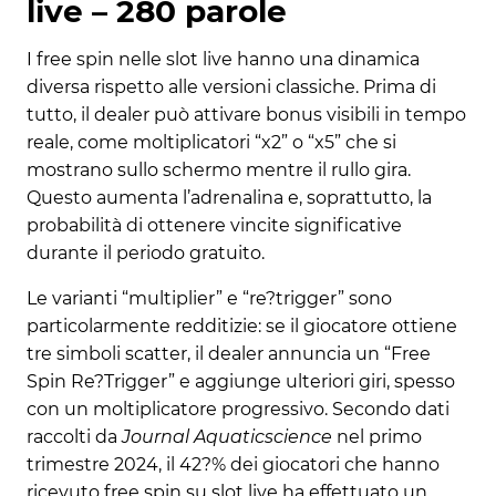
live – 280 parole
I free spin nelle slot live hanno una dinamica
diversa rispetto alle versioni classiche. Prima di
tutto, il dealer può attivare bonus visibili in tempo
reale, come moltiplicatori “x2” o “x5” che si
mostrano sullo schermo mentre il rullo gira.
Questo aumenta l’adrenalina e, soprattutto, la
probabilità di ottenere vincite significative
durante il periodo gratuito.
Le varianti “multiplier” e “re?trigger” sono
particolarmente redditizie: se il giocatore ottiene
tre simboli scatter, il dealer annuncia un “Free
Spin Re?Trigger” e aggiunge ulteriori giri, spesso
con un moltiplicatore progressivo. Secondo dati
raccolti da
Journal Aquaticscience
nel primo
trimestre 2024, il 42?% dei giocatori che hanno
ricevuto free spin su slot live ha effettuato un