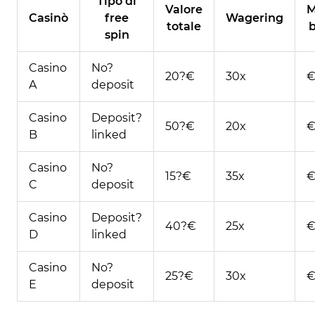
Tipo di
Valore
M
Casinò
free
Wagering
totale
spin
Casino
No?
20?€
30x
€
A
deposit
Casino
Deposit?
50?€
20x
€
B
linked
Casino
No?
15?€
35x
€
C
deposit
Casino
Deposit?
40?€
25x
€
D
linked
Casino
No?
25?€
30x
€
E
deposit