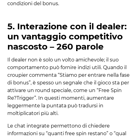
condizioni del bonus.
5. Interazione con il dealer:
un vantaggio competitivo
nascosto – 260 parole
Il dealer non è solo un volto amichevole; il suo
comportamento può fornire indizi utili. Quando il
croupier commenta “Stiamo per entrare nella fase
di bonus”, è spesso un segnale che il gioco sta per
attivare un round speciale, come un “Free Spin
Re?Trigger”. In questi momenti, aumentare
leggermente la puntata può tradursi in
moltiplicatori più alti.
Le chat integrate permettono di chiedere
informazioni su “quanti free spin restano” o “qual