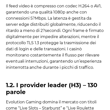
Il feed video è compresso con codec H.264 o AV1,
garantendo una qualità 1080p anche con
connessioni 5?Mbps. La latenza è gestita da
server edge distribuiti globalmente, riducendo il
ritardo a meno di 2?secondi. Ogni frame è firmato
digitalmente per impedire alterazioni, mentre il
protocollo TLS 1.3 protegge la trasmissione dei
dati di login e delle transazioni. I casinò
monitorano costantemente il flusso per rilevare
eventuali interruzioni, garantendo un’esperienza
ininterrotta anche durante i picchi di traffico.
1.2. I provider leader (H3) – 130
parole
Evolution Gaming domina il mercato con titoli
come “Live Slots – Starburst” e “Live Roulette