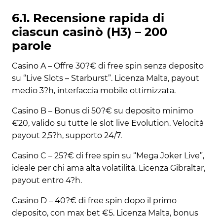
6.1. Recensione rapida di
ciascun casinò (H3) – 200
parole
Casino A – Offre 30?€ di free spin senza deposito
su “Live Slots – Starburst”. Licenza Malta, payout
medio 3?h, interfaccia mobile ottimizzata.
Casino B – Bonus di 50?€ su deposito minimo
€20, valido su tutte le slot live Evolution. Velocità
payout 2,5?h, supporto 24/7.
Casino C – 25?€ di free spin su “Mega Joker Live”,
ideale per chi ama alta volatilità. Licenza Gibraltar,
payout entro 4?h.
Casino D – 40?€ di free spin dopo il primo
deposito, con max bet €5. Licenza Malta, bonus