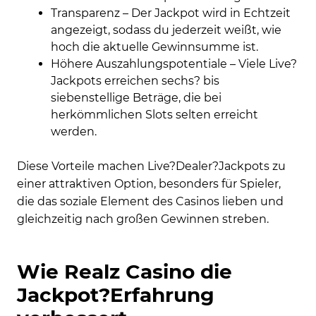
Transparenz – Der Jackpot wird in Echtzeit
angezeigt, sodass du jederzeit weißt, wie
hoch die aktuelle Gewinnsumme ist.
Höhere Auszahlungspotentiale – Viele Live?
Jackpots erreichen sechs? bis
siebenstellige Beträge, die bei
herkömmlichen Slots selten erreicht
werden.
Diese Vorteile machen Live?Dealer?Jackpots zu
einer attraktiven Option, besonders für Spieler,
die das soziale Element des Casinos lieben und
gleichzeitig nach großen Gewinnen streben.
Wie Realz Casino die
Jackpot?Erfahrung