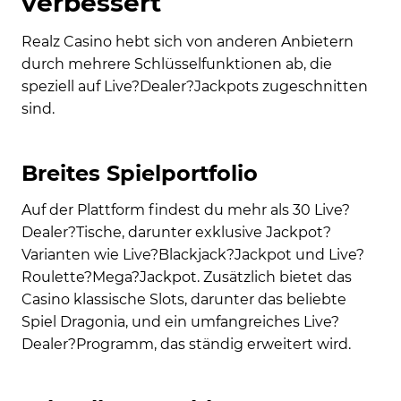
verbessert
Realz Casino hebt sich von anderen Anbietern
durch mehrere Schlüsselfunktionen ab, die
speziell auf Live?Dealer?Jackpots zugeschnitten
sind.
Breites Spielportfolio
Auf der Plattform findest du mehr als 30 Live?
Dealer?Tische, darunter exklusive Jackpot?
Varianten wie Live?Blackjack?Jackpot und Live?
Roulette?Mega?Jackpot. Zusätzlich bietet das
Casino klassische Slots, darunter das beliebte
Spiel Dragonia, und ein umfangreiches Live?
Dealer?Programm, das ständig erweitert wird.