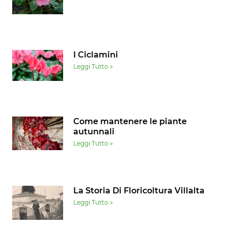
I Ciclamini
Leggi Tutto »
Come mantenere le piante
autunnali
Leggi Tutto »
La Storia Di Floricoltura Villalta
Leggi Tutto »