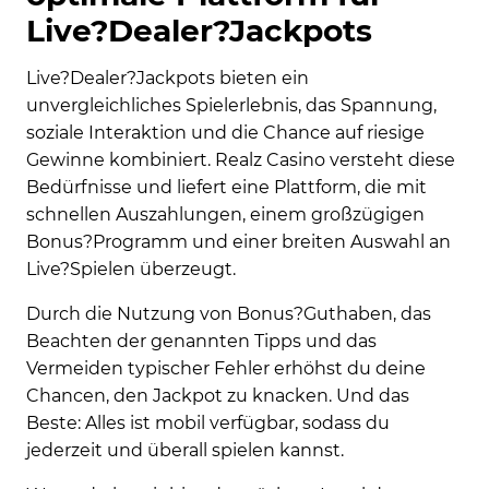
Live?Dealer?Jackpots
Live?Dealer?Jackpots bieten ein
unvergleichliches Spielerlebnis, das Spannung,
soziale Interaktion und die Chance auf riesige
Gewinne kombiniert. Realz Casino versteht diese
Bedürfnisse und liefert eine Plattform, die mit
schnellen Auszahlungen, einem großzügigen
Bonus?Programm und einer breiten Auswahl an
Live?Spielen überzeugt.
Durch die Nutzung von Bonus?Guthaben, das
Beachten der genannten Tipps und das
Vermeiden typischer Fehler erhöhst du deine
Chancen, den Jackpot zu knacken. Und das
Beste: Alles ist mobil verfügbar, sodass du
jederzeit und überall spielen kannst.