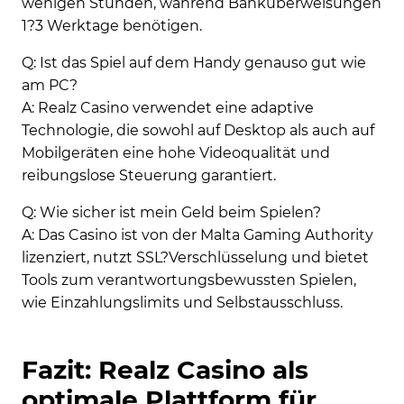
wenigen Stunden, während Banküberweisungen
1?3 Werktage benötigen.
Q: Ist das Spiel auf dem Handy genauso gut wie
am PC?
A: Realz Casino verwendet eine adaptive
Technologie, die sowohl auf Desktop als auch auf
Mobilgeräten eine hohe Videoqualität und
reibungslose Steuerung garantiert.
Q: Wie sicher ist mein Geld beim Spielen?
A: Das Casino ist von der Malta Gaming Authority
lizenziert, nutzt SSL?Verschlüsselung und bietet
Tools zum verantwortungsbewussten Spielen,
wie Einzahlungslimits und Selbstausschluss.
Fazit: Realz Casino als
optimale Plattform für