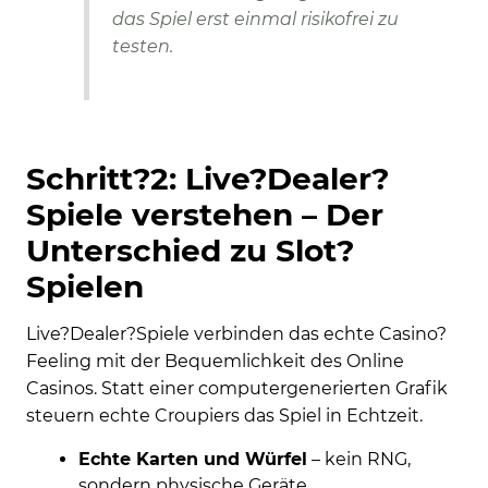
das Spiel erst einmal risikofrei zu
testen.
Schritt?2: Live?Dealer?
Spiele verstehen – Der
Unterschied zu Slot?
Spielen
Live?Dealer?Spiele verbinden das echte Casino?
Feeling mit der Bequemlichkeit des Online
Casinos. Statt einer computergenerierten Grafik
steuern echte Croupiers das Spiel in Echtzeit.
Echte Karten und Würfel
– kein RNG,
sondern physische Geräte.