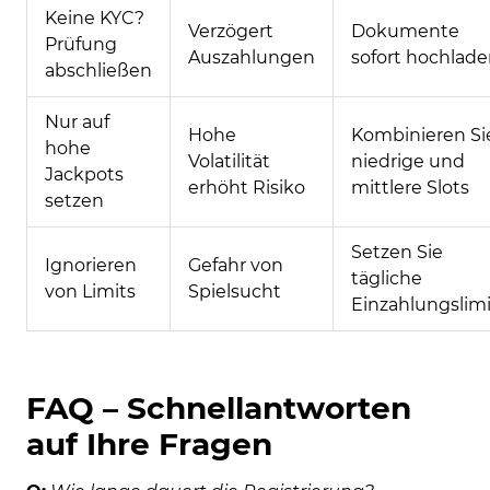
Keine KYC?
Verzögert
Dokumente
Prüfung
Auszahlungen
sofort hochlad
abschließen
Nur auf
Hohe
Kombinieren Si
hohe
Volatilität
niedrige und
Jackpots
erhöht Risiko
mittlere Slots
setzen
Setzen Sie
Ignorieren
Gefahr von
tägliche
von Limits
Spielsucht
Einzahlungslimi
FAQ – Schnellantworten
auf Ihre Fragen