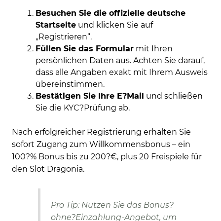
Besuchen Sie die offizielle deutsche
Startseite
und klicken Sie auf
„Registrieren“.
Füllen Sie das Formular
mit Ihren
persönlichen Daten aus. Achten Sie darauf,
dass alle Angaben exakt mit Ihrem Ausweis
übereinstimmen.
Bestätigen Sie Ihre E?Mail
und schließen
Sie die KYC?Prüfung ab.
Nach erfolgreicher Registrierung erhalten Sie
sofort Zugang zum Willkommensbonus – ein
100?% Bonus bis zu 200?€, plus 20 Freispiele für
den Slot Dragonia.
Pro Tip: Nutzen Sie das Bonus?
ohne?Einzahlung-Angebot, um