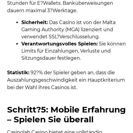
Stunden für E?Wallets. Banküberweisungen
dauern maximal 3?Werktage.
Sicherheit:
Das Casino ist von der Malta
Gaming Authority (MGA) lizenziert und
verwendet SSL?Verschlüsselung.
Verantwortungsvolles Spielen:
Sie können
Limits für Einzahlungen, Verluste und
Sitzungsdauer festlegen.
Statistik:
92?% der Spieler geben an, dass die
Auszahlungsgeschwindigkeit ein Hauptkriterium
bei der Wahl ihres Casinos ist.
Schritt?5: Mobile Erfahrung
– Spielen Sie überall
Casinolab Casino bietet eine vollständig