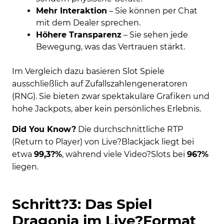
Mehr Interaktion
– Sie können per Chat
mit dem Dealer sprechen.
Höhere Transparenz
– Sie sehen jede
Bewegung, was das Vertrauen stärkt.
Im Vergleich dazu basieren Slot Spiele
ausschließlich auf Zufallszahlengeneratoren
(RNG). Sie bieten zwar spektakuläre Grafiken und
hohe Jackpots, aber kein persönliches Erlebnis.
Did You Know?
Die durchschnittliche RTP
(Return to Player) von Live?Blackjack liegt bei
etwa
99,3?%
, während viele Video?Slots bei
96?%
liegen.
Schritt?3: Das Spiel
Dragonia im Live?Format