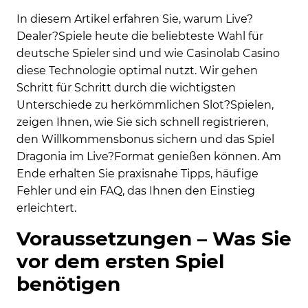
In diesem Artikel erfahren Sie, warum Live?
Dealer?Spiele heute die beliebteste Wahl für
deutsche Spieler sind und wie Casinolab Casino
diese Technologie optimal nutzt. Wir gehen
Schritt für Schritt durch die wichtigsten
Unterschiede zu herkömmlichen Slot?Spielen,
zeigen Ihnen, wie Sie sich schnell registrieren,
den Willkommensbonus sichern und das Spiel
Dragonia im Live?Format genießen können. Am
Ende erhalten Sie praxisnahe Tipps, häufige
Fehler und ein FAQ, das Ihnen den Einstieg
erleichtert.
Voraussetzungen – Was Sie
vor dem ersten Spiel
benötigen