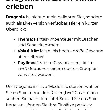
erleben
Dragonia
ist nicht nur ein beliebter Slot, sondern
auch als Live?Version verfügbar. Hier ein kurzer
Überblick:
Thema:
Fantasy?Abenteuer mit Drachen
und Schatzkammern.
Volatilität:
Mittel bis hoch – große Gewinne,
aber seltener.
Paylines:
25 feste Gewinnlinien, die im
Live?Modus von einem echten Croupier
verwaltet werden.
Um Dragonia im Live?Modus zu starten, wählen
Sie im Spielmenü den Reiter „Live?Casino“ und
suchen Sie nach dem Titel. Sobald Sie das Spiel
betreten, können Sie Ihre Einsätze per Klick