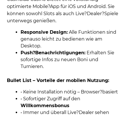
optimierte Mobile?App für iOS und Android. Sie
können sowohl Slots als auch Live?Dealer?Spiele
unterwegs genießen.
Responsive Design:
Alle Funktionen sind
genauso leicht zu bedienen wie am
Desktop.
Push?Benachrichtigungen:
Erhalten Sie
sofortige Infos zu neuen Boni und
Turnieren.
Bullet List – Vorteile der mobilen Nutzung:
• Keine Installation nötig – Browser?basiert
• Sofortiger Zugriff auf den
Willkommensbonus
• Immer und überall Live?Dealer sehen