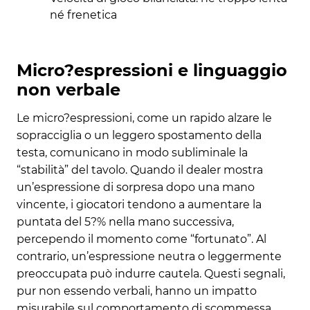
né frenetica
Micro?espressioni e linguaggio
non verbale
Le micro?espressioni, come un rapido alzare le
sopracciglia o un leggero spostamento della
testa, comunicano in modo subliminale la
“stabilità” del tavolo. Quando il dealer mostra
un’espressione di sorpresa dopo una mano
vincente, i giocatori tendono a aumentare la
puntata del 5?% nella mano successiva,
percependo il momento come “fortunato”. Al
contrario, un’espressione neutra o leggermente
preoccupata può indurre cautela. Questi segnali,
pur non essendo verbali, hanno un impatto
misurabile sul comportamento di scommessa,