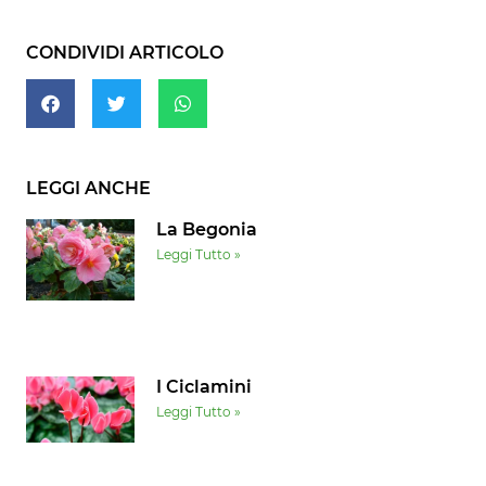
CONDIVIDI ARTICOLO
LEGGI ANCHE
La Begonia
Leggi Tutto »
I Ciclamini
Leggi Tutto »