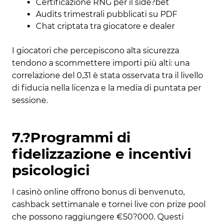
Certificazione RNG per il side?bet
Audits trimestrali pubblicati su PDF
Chat criptata tra giocatore e dealer
I giocatori che percepiscono alta sicurezza
tendono a scommettere importi più alti: una
correlazione del 0,31 è stata osservata tra il livello
di fiducia nella licenza e la media di puntata per
sessione.
7.?Programmi di
fidelizzazione e incentivi
psicologici
I casinò online offrono bonus di benvenuto,
cashback settimanale e tornei live con prize pool
che possono raggiungere €50?000. Questi