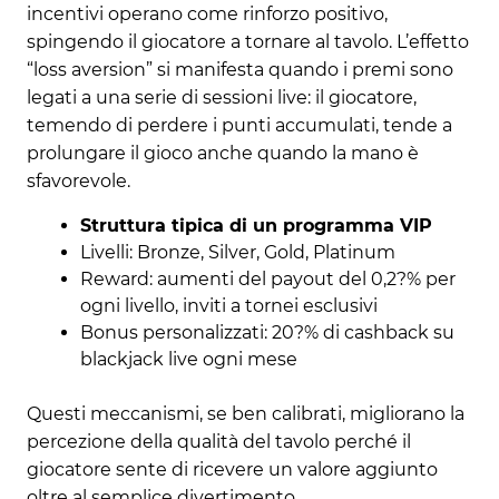
incentivi operano come rinforzo positivo,
spingendo il giocatore a tornare al tavolo. L’effetto
“loss aversion” si manifesta quando i premi sono
legati a una serie di sessioni live: il giocatore,
temendo di perdere i punti accumulati, tende a
prolungare il gioco anche quando la mano è
sfavorevole.
Struttura tipica di un programma VIP
Livelli: Bronze, Silver, Gold, Platinum
Reward: aumenti del payout del 0,2?% per
ogni livello, inviti a tornei esclusivi
Bonus personalizzati: 20?% di cashback su
blackjack live ogni mese
Questi meccanismi, se ben calibrati, migliorano la
percezione della qualità del tavolo perché il
giocatore sente di ricevere un valore aggiunto
oltre al semplice divertimento.