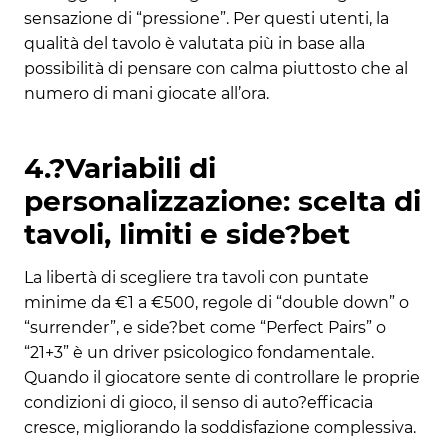
sensazione di “pressione”. Per questi utenti, la
qualità del tavolo è valutata più in base alla
possibilità di pensare con calma piuttosto che al
numero di mani giocate all’ora.
4.?Variabili di
personalizzazione: scelta di
tavoli, limiti e side?bet
La libertà di scegliere tra tavoli con puntate
minime da €1 a €500, regole di “double down” o
“surrender”, e side?bet come “Perfect Pairs” o
“21+3” è un driver psicologico fondamentale.
Quando il giocatore sente di controllare le proprie
condizioni di gioco, il senso di auto?efficacia
cresce, migliorando la soddisfazione complessiva.