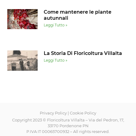
Come mantenere le piante
autunnali
Leggi Tutto »
La Storia Di Floricoltura Villalta
Leggi Tutto »
Privacy Policy
|
Cookie Policy
Copyright 2023 © Floricoltura Villalta – Via del Pedron, 17,
33170 Pordenone PN
P.IVA IT 00065700932 – All rights reserved.