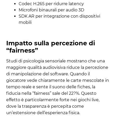
Codec H.265 per ridurre latency
Microfoni binaurali per audio 3D
SDK AR per integrazione con dispositivi
mobili
Impatto sulla percezione di
“fairness”
Studi di psicologia sensoriale mostrano che una
maggiore qualità audiovisiva riduce la percezione
di manipolazione del software. Quando il
giocatore vede chiaramente le carte mescolate in
tempo reale e sente il suono delle fiches, la
fiducia nella “fairness” sale del 22?%. Questo
effetto è particolarmente forte nei giochi live,
dove la trasparenza è percepita come
un’estensione dell’esperienza fisica.