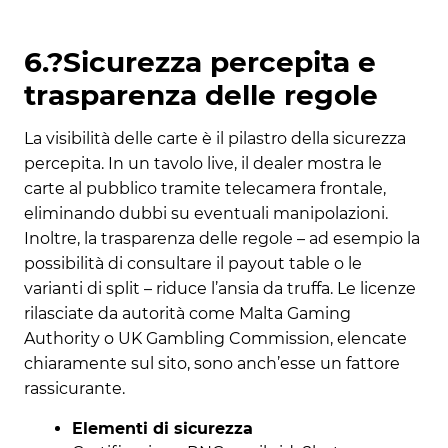
6.?Sicurezza percepita e
trasparenza delle regole
La visibilità delle carte è il pilastro della sicurezza
percepita. In un tavolo live, il dealer mostra le
carte al pubblico tramite telecamera frontale,
eliminando dubbi su eventuali manipolazioni.
Inoltre, la trasparenza delle regole – ad esempio la
possibilità di consultare il payout table o le
varianti di split – riduce l’ansia da truffa. Le licenze
rilasciate da autorità come Malta Gaming
Authority o UK Gambling Commission, elencate
chiaramente sul sito, sono anch’esse un fattore
rassicurante.
Elementi di sicurezza