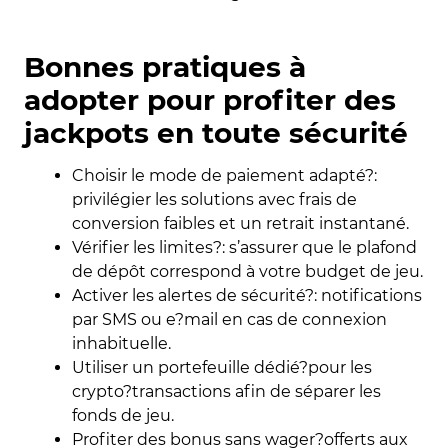
Bonnes pratiques à
adopter pour profiter des
jackpots en toute sécurité
Choisir le mode de paiement adapté?:
privilégier les solutions avec frais de
conversion faibles et un retrait instantané.
Vérifier les limites?: s’assurer que le plafond
de dépôt correspond à votre budget de jeu.
Activer les alertes de sécurité?: notifications
par SMS ou e?mail en cas de connexion
inhabituelle.
Utiliser un portefeuille dédié?pour les
crypto?transactions afin de séparer les
fonds de jeu.
Profiter des bonus sans wager?offerts aux