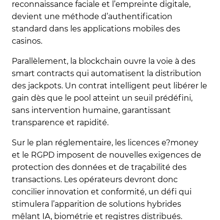
reconnaissance faciale et l’empreinte digitale,
devient une méthode d’authentification
standard dans les applications mobiles des
casinos.
Parallèlement, la blockchain ouvre la voie à des
smart contracts qui automatisent la distribution
des jackpots. Un contrat intelligent peut libérer le
gain dès que le pool atteint un seuil prédéfini,
sans intervention humaine, garantissant
transparence et rapidité.
Sur le plan réglementaire, les licences e?money
et le RGPD imposent de nouvelles exigences de
protection des données et de traçabilité des
transactions. Les opérateurs devront donc
concilier innovation et conformité, un défi qui
stimulera l’apparition de solutions hybrides
mêlant IA, biométrie et registres distribués.