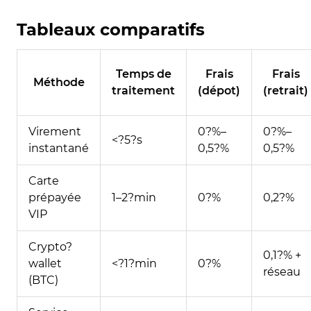
Tableaux comparatifs
Temps de
Frais
Frais
Méthode
traitement
(dépot)
(retrait)
Virement
0?%–
0?%–
<?5?s
instantané
0,5?%
0,5?%
Carte
prépayée
1–2?min
0?%
0,2?%
VIP
Crypto?
0,1?% +
wallet
<?1?min
0?%
réseau
(BTC)