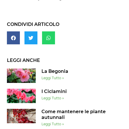
CONDIVIDI ARTICOLO
LEGGI ANCHE
La Begonia
Leggi Tutto »
I Ciclamini
Leggi Tutto »
Come mantenere le piante
autunnali
Leggi Tutto »