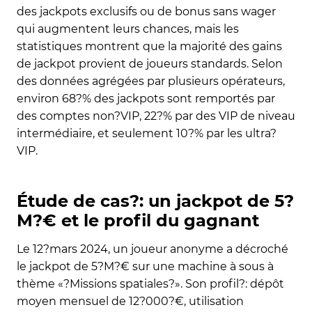
des jackpots exclusifs ou de bonus sans wager
qui augmentent leurs chances, mais les
statistiques montrent que la majorité des gains
de jackpot provient de joueurs standards. Selon
des données agrégées par plusieurs opérateurs,
environ 68?% des jackpots sont remportés par
des comptes non?VIP, 22?% par des VIP de niveau
intermédiaire, et seulement 10?% par les ultra?
VIP.
Étude de cas?: un jackpot de 5?
M?€ et le profil du gagnant
Le 12?mars 2024, un joueur anonyme a décroché
le jackpot de 5?M?€ sur une machine à sous à
thème «?Missions spatiales?». Son profil?: dépôt
moyen mensuel de 12?000?€, utilisation