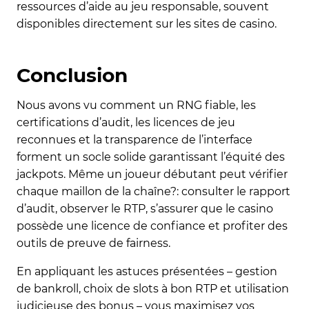
ressources d’aide au jeu responsable, souvent
disponibles directement sur les sites de casino.
Conclusion
Nous avons vu comment un RNG fiable, les
certifications d’audit, les licences de jeu
reconnues et la transparence de l’interface
forment un socle solide garantissant l’équité des
jackpots. Même un joueur débutant peut vérifier
chaque maillon de la chaîne?: consulter le rapport
d’audit, observer le RTP, s’assurer que le casino
possède une licence de confiance et profiter des
outils de preuve de fairness.
En appliquant les astuces présentées – gestion
de bankroll, choix de slots à bon RTP et utilisation
judicieuse des bonus – vous maximisez vos