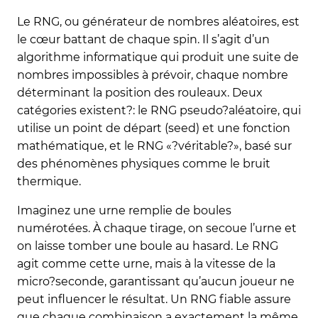
Le RNG, ou générateur de nombres aléatoires, est
le cœur battant de chaque spin. Il s’agit d’un
algorithme informatique qui produit une suite de
nombres impossibles à prévoir, chaque nombre
déterminant la position des rouleaux. Deux
catégories existent?: le RNG pseudo?aléatoire, qui
utilise un point de départ (seed) et une fonction
mathématique, et le RNG «?véritable?», basé sur
des phénomènes physiques comme le bruit
thermique.
Imaginez une urne remplie de boules
numérotées. À chaque tirage, on secoue l’urne et
on laisse tomber une boule au hasard. Le RNG
agit comme cette urne, mais à la vitesse de la
micro?seconde, garantissant qu’aucun joueur ne
peut influencer le résultat. Un RNG fiable assure
que chaque combinaison a exactement la même