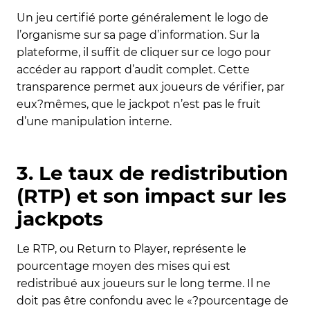
Un jeu certifié porte généralement le logo de
l’organisme sur sa page d’information. Sur la
plateforme, il suffit de cliquer sur ce logo pour
accéder au rapport d’audit complet. Cette
transparence permet aux joueurs de vérifier, par
eux?mêmes, que le jackpot n’est pas le fruit
d’une manipulation interne.
3. Le taux de redistribution
(RTP) et son impact sur les
jackpots
Le RTP, ou Return to Player, représente le
pourcentage moyen des mises qui est
redistribué aux joueurs sur le long terme. Il ne
doit pas être confondu avec le «?pourcentage de