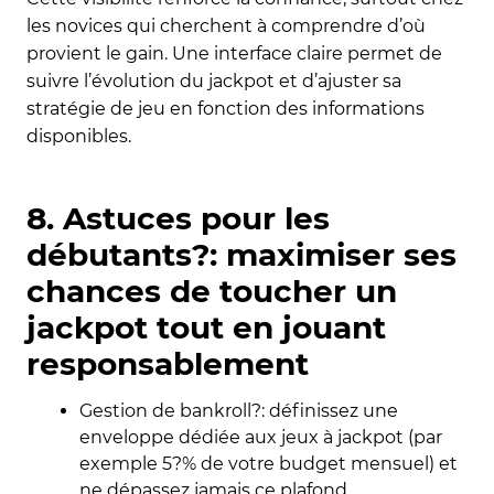
les novices qui cherchent à comprendre d’où
provient le gain. Une interface claire permet de
suivre l’évolution du jackpot et d’ajuster sa
stratégie de jeu en fonction des informations
disponibles.
8. Astuces pour les
débutants?: maximiser ses
chances de toucher un
jackpot tout en jouant
responsablement
Gestion de bankroll?: définissez une
enveloppe dédiée aux jeux à jackpot (par
exemple 5?% de votre budget mensuel) et
ne dépassez jamais ce plafond.