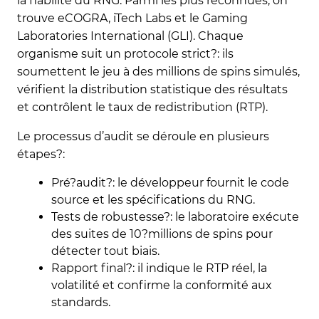
la fiabilité du RNG. Parmi les plus reconnues, on
trouve eCOGRA, iTech Labs et le Gaming
Laboratories International (GLI). Chaque
organisme suit un protocole strict?: ils
soumettent le jeu à des millions de spins simulés,
vérifient la distribution statistique des résultats
et contrôlent le taux de redistribution (RTP).
Le processus d’audit se déroule en plusieurs
étapes?:
Pré?audit?: le développeur fournit le code
source et les spécifications du RNG.
Tests de robustesse?: le laboratoire exécute
des suites de 10?millions de spins pour
détecter tout biais.
Rapport final?: il indique le RTP réel, la
volatilité et confirme la conformité aux
standards.