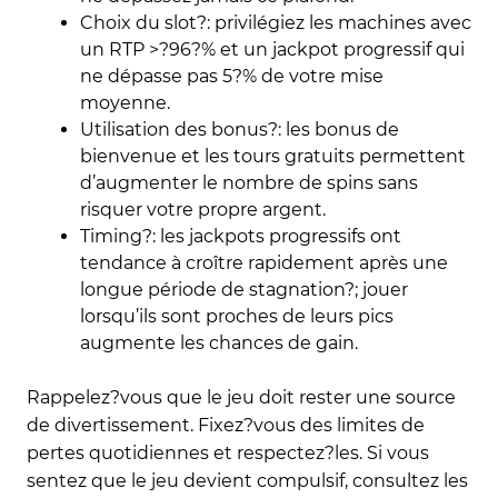
Choix du slot?: privilégiez les machines avec
un RTP >?96?% et un jackpot progressif qui
ne dépasse pas 5?% de votre mise
moyenne.
Utilisation des bonus?: les bonus de
bienvenue et les tours gratuits permettent
d’augmenter le nombre de spins sans
risquer votre propre argent.
Timing?: les jackpots progressifs ont
tendance à croître rapidement après une
longue période de stagnation?; jouer
lorsqu’ils sont proches de leurs pics
augmente les chances de gain.
Rappelez?vous que le jeu doit rester une source
de divertissement. Fixez?vous des limites de
pertes quotidiennes et respectez?les. Si vous
sentez que le jeu devient compulsif, consultez les