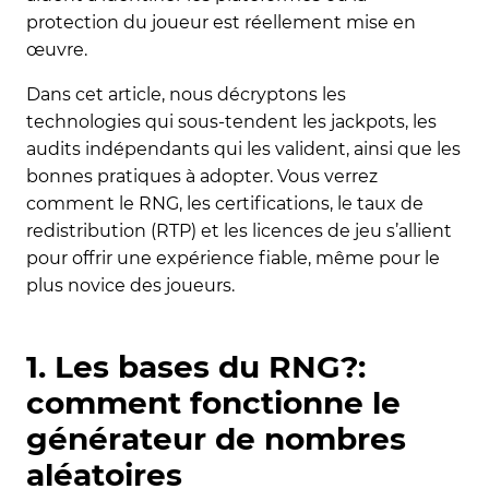
protection du joueur est réellement mise en
œuvre.
Dans cet article, nous décryptons les
technologies qui sous-tendent les jackpots, les
audits indépendants qui les valident, ainsi que les
bonnes pratiques à adopter. Vous verrez
comment le RNG, les certifications, le taux de
redistribution (RTP) et les licences de jeu s’allient
pour offrir une expérience fiable, même pour le
plus novice des joueurs.
1. Les bases du RNG?:
comment fonctionne le
générateur de nombres
aléatoires