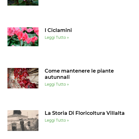
I Ciclamini
Leggi Tutto »
Come mantenere le piante
autunnali
Leggi Tutto »
La Storia Di Floricoltura Villalta
Leggi Tutto »