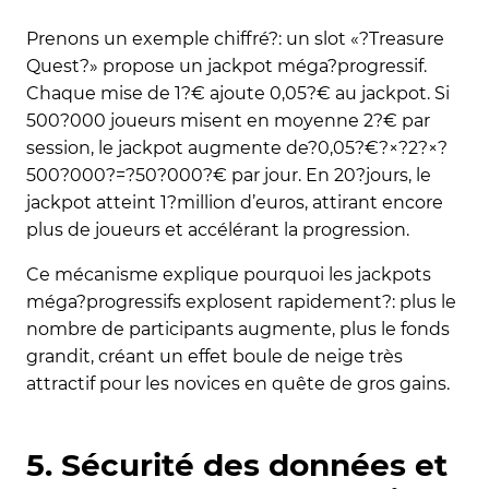
Prenons un exemple chiffré?: un slot «?Treasure
Quest?» propose un jackpot méga?progressif.
Chaque mise de 1?€ ajoute 0,05?€ au jackpot. Si
500?000 joueurs misent en moyenne 2?€ par
session, le jackpot augmente de?0,05?€?×?2?×?
500?000?=?50?000?€ par jour. En 20?jours, le
jackpot atteint 1?million d’euros, attirant encore
plus de joueurs et accélérant la progression.
Ce mécanisme explique pourquoi les jackpots
méga?progressifs explosent rapidement?: plus le
nombre de participants augmente, plus le fonds
grandit, créant un effet boule de neige très
attractif pour les novices en quête de gros gains.
5. Sécurité des données et