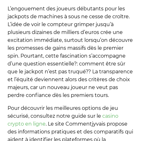
L’engouement des joueurs débutants pour les
jackpots de machines à sous ne cesse de croître.
L’idée de voir le compteur grimper jusqu’à
plusieurs dizaines de milliers d’euros crée une
excitation immédiate, surtout lorsqu’on découvre
les promesses de gains massifs dès le premier
spin. Pourtant, cette fascination s’accompagne
d’une question essentielle?: comment être sûr
que le jackpot n’est pas truqué?? La transparence
et l’équité deviennent alors des critères de choix
majeurs, car un nouveau joueur ne veut pas
perdre confiance dès les premiers tours.
Pour découvrir les meilleures options de jeu
sécurisé, consultez notre guide sur le
casino
crypto en ligne
. Le site Commentjyvais propose
des informations pratiques et des comparatifs qui
aident à identifier les plateformes où la