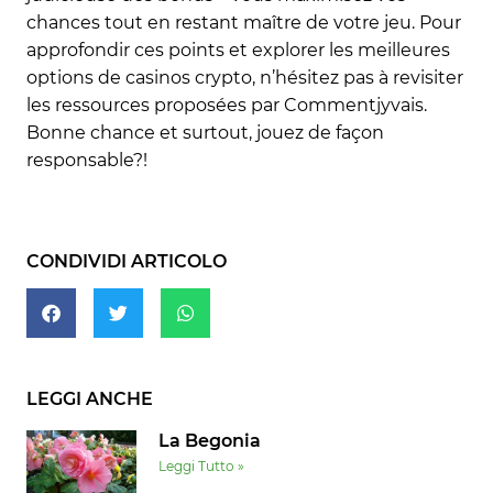
chances tout en restant maître de votre jeu. Pour
approfondir ces points et explorer les meilleures
options de casinos crypto, n’hésitez pas à revisiter
les ressources proposées par Commentjyvais.
Bonne chance et surtout, jouez de façon
responsable?!
CONDIVIDI ARTICOLO
LEGGI ANCHE
La Begonia
Leggi Tutto »