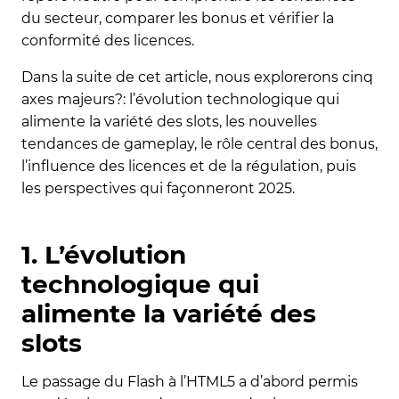
du secteur, comparer les bonus et vérifier la
conformité des licences.
Dans la suite de cet article, nous explorerons cinq
axes majeurs?: l’évolution technologique qui
alimente la variété des slots, les nouvelles
tendances de gameplay, le rôle central des bonus,
l’influence des licences et de la régulation, puis
les perspectives qui façonneront 2025.
1. L’évolution
technologique qui
alimente la variété des
slots
Le passage du Flash à l’HTML5 a d’abord permis