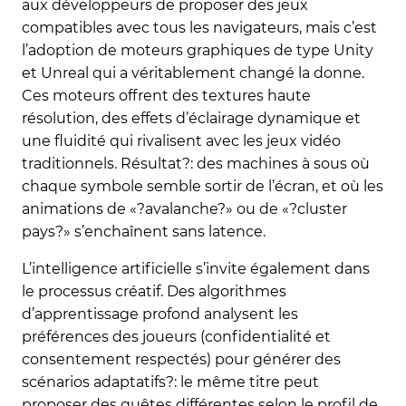
aux développeurs de proposer des jeux
compatibles avec tous les navigateurs, mais c’est
l’adoption de moteurs graphiques de type Unity
et Unreal qui a véritablement changé la donne.
Ces moteurs offrent des textures haute
résolution, des effets d’éclairage dynamique et
une fluidité qui rivalisent avec les jeux vidéo
traditionnels. Résultat?: des machines à sous où
chaque symbole semble sortir de l’écran, et où les
animations de «?avalanche?» ou de «?cluster
pays?» s’enchaînent sans latence.
L’intelligence artificielle s’invite également dans
le processus créatif. Des algorithmes
d’apprentissage profond analysent les
préférences des joueurs (confidentialité et
consentement respectés) pour générer des
scénarios adaptatifs?: le même titre peut
proposer des quêtes différentes selon le profil de