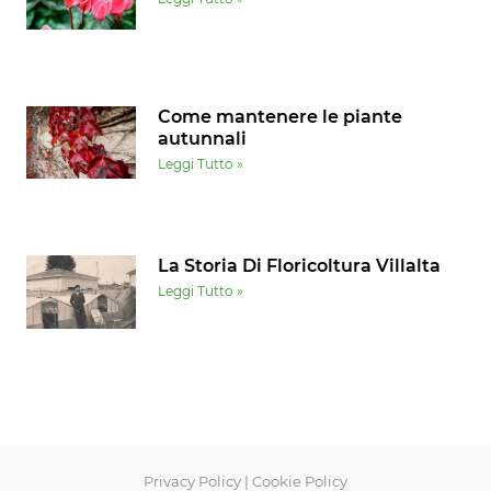
Come mantenere le piante
autunnali
Leggi Tutto »
La Storia Di Floricoltura Villalta
Leggi Tutto »
Privacy Policy
|
Cookie Policy