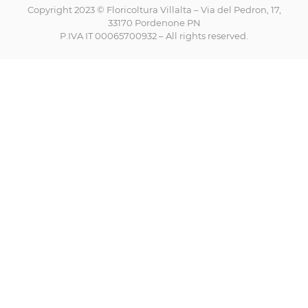
Copyright 2023 © Floricoltura Villalta – Via del Pedron, 17,
33170 Pordenone PN
P.IVA IT 00065700932 – All rights reserved.