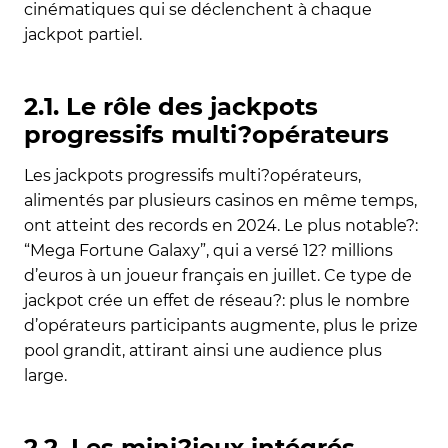
cinématiques qui se déclenchent à chaque
jackpot partiel.
2.1. Le rôle des jackpots
progressifs multi?opérateurs
Les jackpots progressifs multi?opérateurs,
alimentés par plusieurs casinos en même temps,
ont atteint des records en 2024. Le plus notable?:
“Mega Fortune Galaxy”, qui a versé 12? millions
d’euros à un joueur français en juillet. Ce type de
jackpot crée un effet de réseau?: plus le nombre
d’opérateurs participants augmente, plus le prize
pool grandit, attirant ainsi une audience plus
large.
2.2. Les mini?jeux intégrés