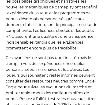
les possibilités graphiques et narratives, les
nouvelles mécaniques de gameplay ont redéfini
l’expérience du joueur, et les programmes de
bonus, désormais personnalisés grâce aux
données d’utilisation, sont le principal moteur de
compétitivité. Les licences strictes et les audits
RNG assurent une qualité et une transparence
indispensables, tandis que les e?Licences
promettent encore plus de traçabilité.
Ces avancées ne sont pas une finalité, mais le
tremplin vers des expériences encore plus
personnalisées, immersives et lucratives. Les
joueurs qui souhaitent rester informés peuvent
consulter des ressources neutres comme Endel
Engie pour suivre les évolutions du marché et
profiter rapidement des meilleures offres de
bonus. Restez à l’affût, testez les nouveaux titres
et laissez les innovations de 2025 transformer