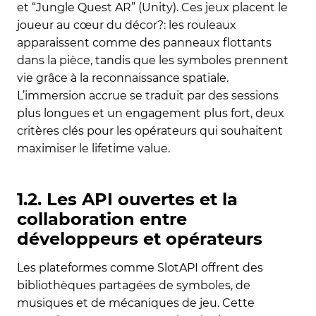
et “Jungle Quest AR” (Unity). Ces jeux placent le
joueur au cœur du décor?: les rouleaux
apparaissent comme des panneaux flottants
dans la pièce, tandis que les symboles prennent
vie grâce à la reconnaissance spatiale.
L’immersion accrue se traduit par des sessions
plus longues et un engagement plus fort, deux
critères clés pour les opérateurs qui souhaitent
maximiser le lifetime value.
1.2. Les API ouvertes et la
collaboration entre
développeurs et opérateurs
Les plateformes comme SlotAPI offrent des
bibliothèques partagées de symboles, de
musiques et de mécaniques de jeu. Cette