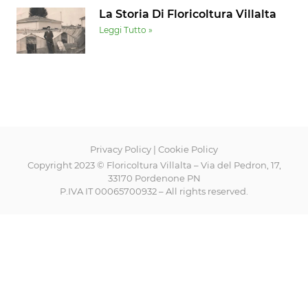
La Storia Di Floricoltura Villalta
Leggi Tutto »
Privacy Policy
|
Cookie Policy
Copyright 2023 © Floricoltura Villalta – Via del Pedron, 17,
33170 Pordenone PN
P.IVA IT 00065700932 – All rights reserved.