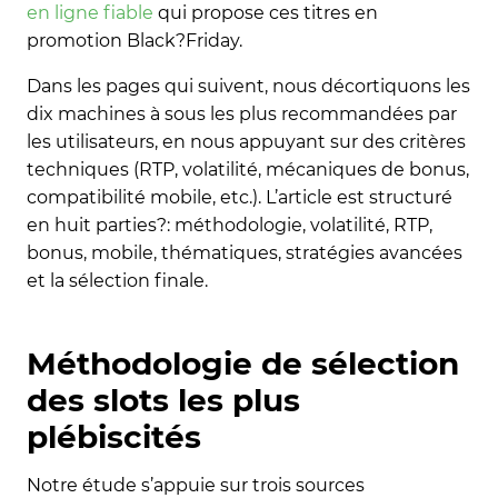
en ligne fiable
qui propose ces titres en
promotion Black?Friday.
Dans les pages qui suivent, nous décortiquons les
dix machines à sous les plus recommandées par
les utilisateurs, en nous appuyant sur des critères
techniques (RTP, volatilité, mécaniques de bonus,
compatibilité mobile, etc.). L’article est structuré
en huit parties?: méthodologie, volatilité, RTP,
bonus, mobile, thématiques, stratégies avancées
et la sélection finale.
Méthodologie de sélection
des slots les plus
plébiscités
Notre étude s’appuie sur trois sources