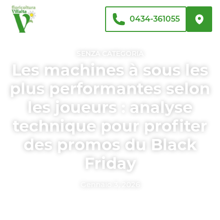
Vai
al
0434-361055
contenuto
SENZA CATEGORIA
Les machines à sous les
plus performantes selon
les joueurs : analyse
technique pour profiter
des promos du Black
Friday
Gennaio 3, 2026