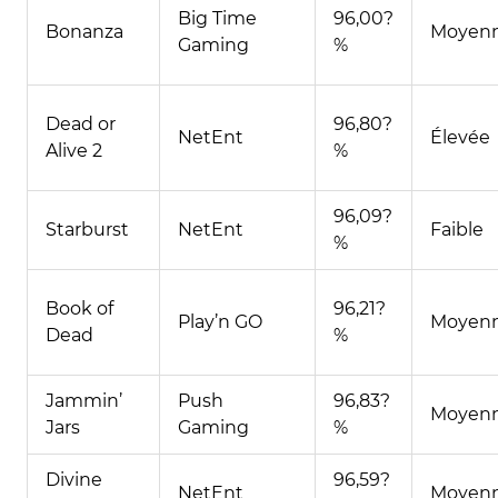
Big Time
96,00?
Bonanza
Moyen
Gaming
%
Dead or
96,80?
NetEnt
Élevée
Alive 2
%
96,09?
Starburst
NetEnt
Faible
%
Book of
96,21?
Play’n GO
Moyen
Dead
%
Jammin’
Push
96,83?
Moyen
Jars
Gaming
%
Divine
96,59?
NetEnt
Moyen