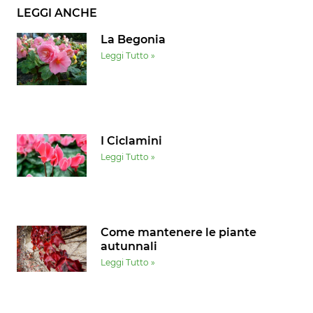
LEGGI ANCHE
La Begonia
Leggi Tutto »
I Ciclamini
Leggi Tutto »
Come mantenere le piante
autunnali
Leggi Tutto »