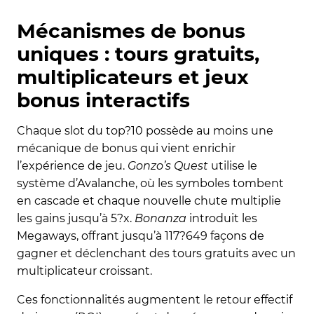
Mécanismes de bonus
uniques : tours gratuits,
multiplicateurs et jeux
bonus interactifs
Chaque slot du top?10 possède au moins une
mécanique de bonus qui vient enrichir
l’expérience de jeu.
Gonzo’s Quest
utilise le
système d’Avalanche, où les symboles tombent
en cascade et chaque nouvelle chute multiplie
les gains jusqu’à 5?x.
Bonanza
introduit les
Megaways, offrant jusqu’à 117?649 façons de
gagner et déclenchant des tours gratuits avec un
multiplicateur croissant.
Ces fonctionnalités augmentent le retour effectif