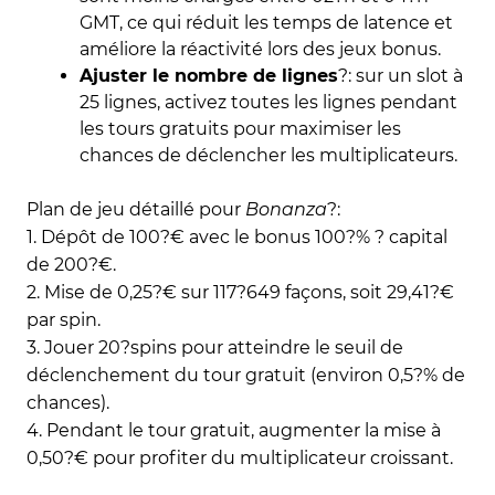
GMT, ce qui réduit les temps de latence et
améliore la réactivité lors des jeux bonus.
Ajuster le nombre de lignes
?: sur un slot à
25 lignes, activez toutes les lignes pendant
les tours gratuits pour maximiser les
chances de déclencher les multiplicateurs.
Plan de jeu détaillé pour
Bonanza
?:
1. Dépôt de 100?€ avec le bonus 100?% ? capital
de 200?€.
2. Mise de 0,25?€ sur 117?649 façons, soit 29,41?€
par spin.
3. Jouer 20?spins pour atteindre le seuil de
déclenchement du tour gratuit (environ 0,5?% de
chances).
4. Pendant le tour gratuit, augmenter la mise à
0,50?€ pour profiter du multiplicateur croissant.