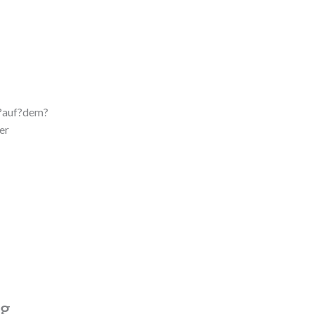
d?auf?dem?
er
ng