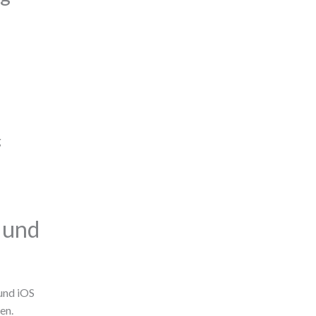
g
 und
und iOS
en.