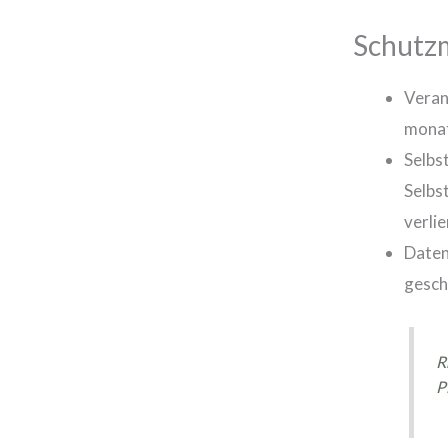
Schutzm
Veran
monat
Selbs
Selbs
verlie
Daten
gesch
R
P