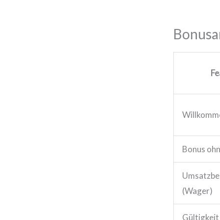
Bonusan
Fe
Willkomm
Bonus ohn
Umsatzbe
(Wager)
Gültigkeit