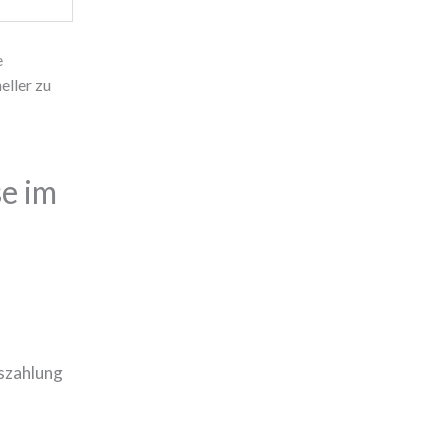
e
eller zu
e im
szahlung