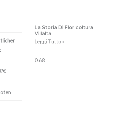
La Storia Di Floricoltura
Villalta
tlicher
Leggi Tutto »
t
0?€
boten