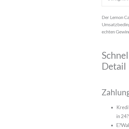
Der Lemon Cas
Umsatzbedingu
echten Gewi
Schnel
Detail
Zahlung
Kredi
in 24
E?Wal