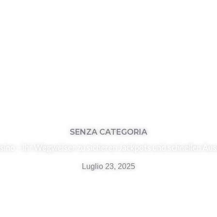
SENZA CATEGORIA
ino – Ihr Wegweiser zu sicheren Jackpots und schnellen Au
Luglio 23, 2025