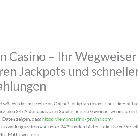
 Casino – Ihr Wegweiser
ren Jackpots und schnelle
ahlungen
d wächst das Interesse an Online?Jackpots rasant. Laut einer aktue
rzielen 84?% der deutschen Spieler höhere Gewinne, wenn sie ein l
. Daten zeigen, dass
https://lemoncasino-gewinn.com/
auszahlungszeiten von unter 24?Stunden bietet – ein klarer Vortei
elen Mitbewerbern.