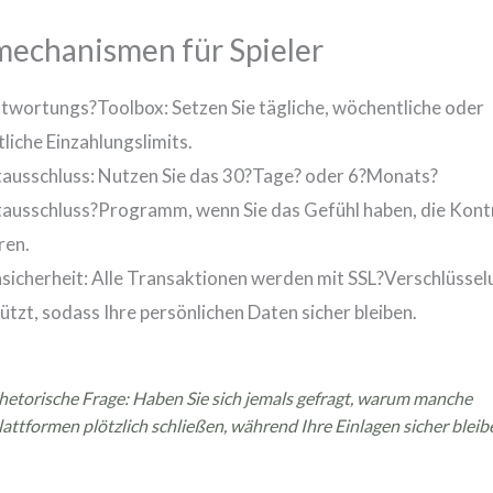
echanismen für Spieler
twortungs?Toolbox: Setzen Sie tägliche, wöchentliche oder
liche Einzahlungslimits.
tausschluss: Nutzen Sie das 30?Tage? oder 6?Monats?
tausschluss?Programm, wenn Sie das Gefühl haben, die Kontr
ren.
sicherheit: Alle Transaktionen werden mit SSL?Verschlüssel
ützt, sodass Ihre persönlichen Daten sicher bleiben.
hetorische Frage: Haben Sie sich jemals gefragt, warum manche
lattformen plötzlich schließen, während Ihre Einlagen sicher bleib