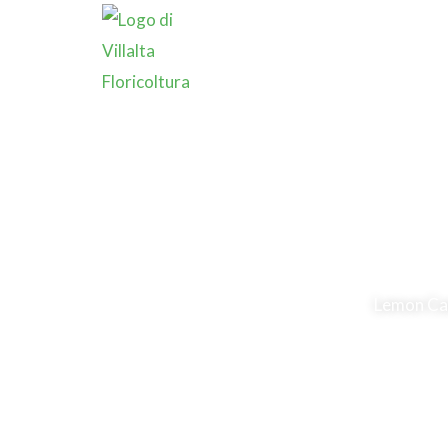
Vai
al
contenuto
Lemon Cas