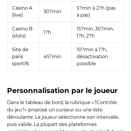
Casino A
5?min à 2?h (pas
30?min
(live)
à pas)
Casino B
15?min, 30?min,
1?h
(slots)
1?h, 2?h
Site de
10?min à 1?h,
paris
45?min
désactivation
sportifs
possible
Personnalisation par le joueur
Dans le tableau de bord, la rubrique «?Contrôle
du jeu?» propose un curseur ou une liste
déroulante. Le joueur sélectionne son intervalle,
puis valide. La plupart des plateformes