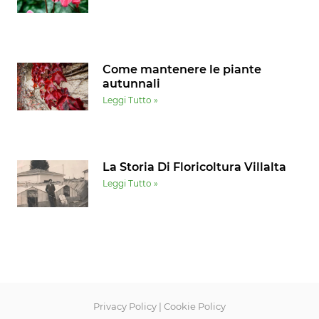
Come mantenere le piante
autunnali
Leggi Tutto »
La Storia Di Floricoltura Villalta
Leggi Tutto »
Privacy Policy
|
Cookie Policy