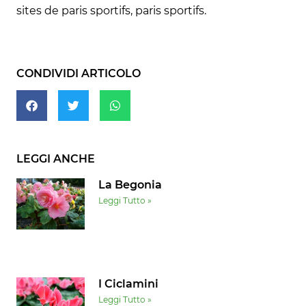
sites de paris sportifs, paris sportifs.
CONDIVIDI ARTICOLO
LEGGI ANCHE
La Begonia
Leggi Tutto »
I Ciclamini
Leggi Tutto »