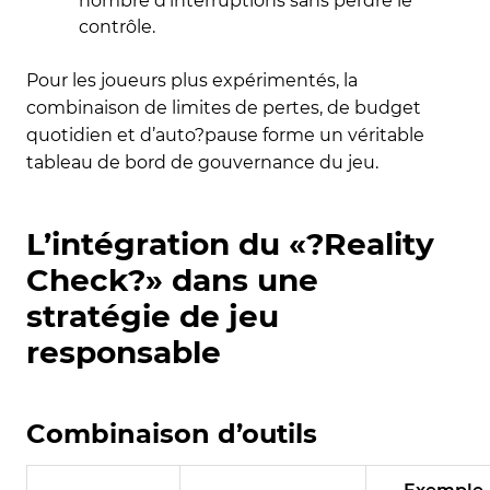
nombre d’interruptions sans perdre le
contrôle.
Pour les joueurs plus expérimentés, la
combinaison de limites de pertes, de budget
quotidien et d’auto?pause forme un véritable
tableau de bord de gouvernance du jeu.
L’intégration du «?Reality
Check?» dans une
stratégie de jeu
responsable
Combinaison d’outils