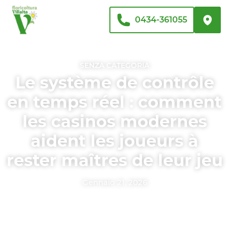
Vai
al
0434-361055
contenuto
SENZA CATEGORIA
Le système de contrôle
en temps réel : comment
les casinos modernes
aident les joueurs à
rester maîtres de leur jeu
Gennaio 21, 2026