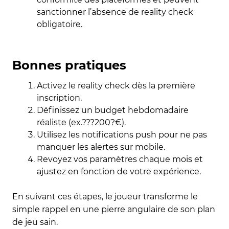
sanctionner l’absence de reality check
obligatoire.
Bonnes pratiques
Activez le reality check dès la première
inscription.
Définissez un budget hebdomadaire
réaliste (ex.???200?€).
Utilisez les notifications push pour ne pas
manquer les alertes sur mobile.
Revoyez vos paramètres chaque mois et
ajustez en fonction de votre expérience.
En suivant ces étapes, le joueur transforme le
simple rappel en une pierre angulaire de son plan
de jeu sain.