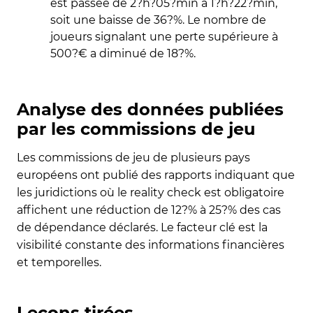
est passée de 2?h?05?min à 1?h?22?min,
soit une baisse de 36?%. Le nombre de
joueurs signalant une perte supérieure à
500?€ a diminué de 18?%.
Analyse des données publiées
par les commissions de jeu
Les commissions de jeu de plusieurs pays
européens ont publié des rapports indiquant que
les juridictions où le reality check est obligatoire
affichent une réduction de 12?% à 25?% des cas
de dépendance déclarés. Le facteur clé est la
visibilité constante des informations financières
et temporelles.
Leçons tirées