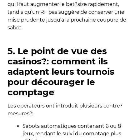
qu’il faut augmenter le bet?size rapidement,
tandis qu’un RF bas suggère de conserver une
mise prudente jusqu’à la prochaine coupure de
sabot.
5. Le point de vue des
casinos?: comment ils
adaptent leurs tournois
pour décourager le
comptage
Les opérateurs ont introduit plusieurs contre?
mesures?:
Sabots automatiques contenant 6 ou 8
jeux, rendant le suivi du comptage plus