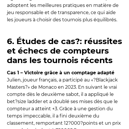
adoptent les meilleures pratiques en matière de
jeu responsable et de transparence, ce qui aide
les joueurs à choisir des tournois plus équilibrés.
6. Études de cas?: réussites
et échecs de compteurs
dans les tournois récents
Cas 1 – Victoire grâce à un comptage adapté
Julien, joueur français, a participé au «?Blackjack
Masters?» de Monaco en 2023. En suivant le vrai
compte dès le deuxième sabot, il a appliqué le
bet?size ladder et a doublé ses mises dès que le
compteur a atteint +3. Grâce à une gestion du
temps impeccable, il a fini deuxième du
classement, remportant 12?000?points et un prix