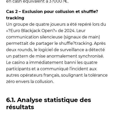
en cash équivalent à 3?000?€.
Cas 2 – Exclusion pour collusion et shuffle?
tracking
Un groupe de quatre joueurs a été repéré lors du
«?Euro Blackjack Open?» de 2024. Leur
communication silencieuse (signaux de main)
permettait de partager le shuffle?tracking. Après
deux rounds, le logiciel de surveillance a détecté
un pattern de mise anormalement synchronisé.
Le casino a immédiatement banni les quatre
participants et a communiqué l’incident aux
autres opérateurs français, soulignant la tolérance
zéro envers la collusion.
6.1. Analyse statistique des
résultats