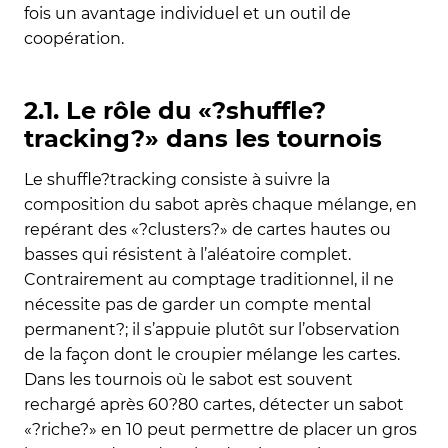
fois un avantage individuel et un outil de
coopération.
2.1. Le rôle du «?shuffle?
tracking?» dans les tournois
Le shuffle?tracking consiste à suivre la
composition du sabot après chaque mélange, en
repérant des «?clusters?» de cartes hautes ou
basses qui résistent à l’aléatoire complet.
Contrairement au comptage traditionnel, il ne
nécessite pas de garder un compte mental
permanent?; il s’appuie plutôt sur l’observation
de la façon dont le croupier mélange les cartes.
Dans les tournois où le sabot est souvent
rechargé après 60?80 cartes, détecter un sabot
«?riche?» en 10 peut permettre de placer un gros