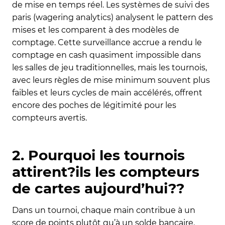
de mise en temps réel. Les systèmes de suivi des
paris (wagering analytics) analysent le pattern des
mises et les comparent à des modèles de
comptage. Cette surveillance accrue a rendu le
comptage en cash quasiment impossible dans
les salles de jeu traditionnelles, mais les tournois,
avec leurs règles de mise minimum souvent plus
faibles et leurs cycles de main accélérés, offrent
encore des poches de légitimité pour les
compteurs avertis.
2. Pourquoi les tournois
attirent?ils les compteurs
de cartes aujourd’hui??
Dans un tournoi, chaque main contribue à un
score de points plutôt qu’à un solde bancaire.