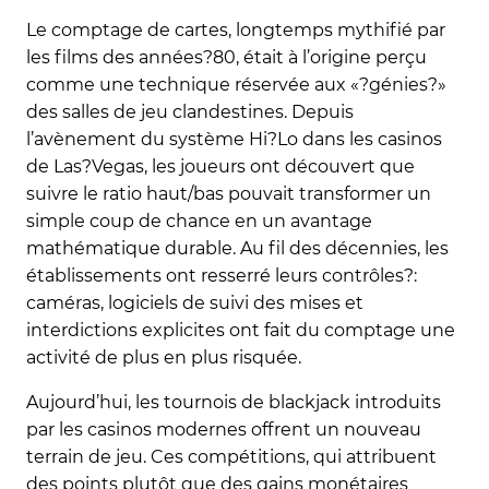
Le comptage de cartes, longtemps mythifié par
les films des années?80, était à l’origine perçu
comme une technique réservée aux «?génies?»
des salles de jeu clandestines. Depuis
l’avènement du système Hi?Lo dans les casinos
de Las?Vegas, les joueurs ont découvert que
suivre le ratio haut/bas pouvait transformer un
simple coup de chance en un avantage
mathématique durable. Au fil des décennies, les
établissements ont resserré leurs contrôles?:
caméras, logiciels de suivi des mises et
interdictions explicites ont fait du comptage une
activité de plus en plus risquée.
Aujourd’hui, les tournois de blackjack introduits
par les casinos modernes offrent un nouveau
terrain de jeu. Ces compétitions, qui attribuent
des points plutôt que des gains monétaires