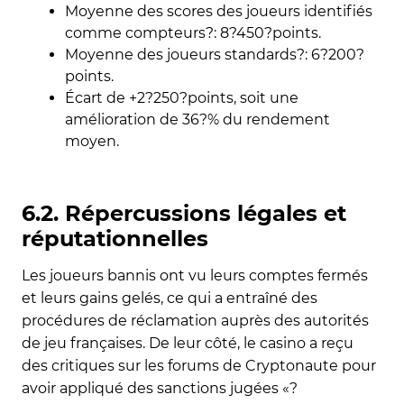
Moyenne des scores des joueurs identifiés
comme compteurs?: 8?450?points.
Moyenne des joueurs standards?: 6?200?
points.
Écart de +2?250?points, soit une
amélioration de 36?% du rendement
moyen.
6.2. Répercussions légales et
réputationnelles
Les joueurs bannis ont vu leurs comptes fermés
et leurs gains gelés, ce qui a entraîné des
procédures de réclamation auprès des autorités
de jeu françaises. De leur côté, le casino a reçu
des critiques sur les forums de Cryptonaute pour
avoir appliqué des sanctions jugées «?