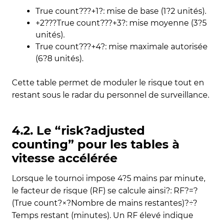
True count???+1?: mise de base (1?2 unités).
+2???True count???+3?: mise moyenne (3?5
unités).
True count???+4?: mise maximale autorisée
(6?8 unités).
Cette table permet de moduler le risque tout en
restant sous le radar du personnel de surveillance.
4.2. Le “risk?adjusted
counting” pour les tables à
vitesse accélérée
Lorsque le tournoi impose 4?5 mains par minute,
le facteur de risque (RF) se calcule ainsi?: RF?=?
(True count?×?Nombre de mains restantes)?÷?
Temps restant (minutes). Un RF élevé indique