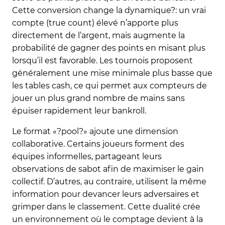
Cette conversion change la dynamique?: un vrai
compte (true count) élevé n’apporte plus
directement de l’argent, mais augmente la
probabilité de gagner des points en misant plus
lorsqu’il est favorable. Les tournois proposent
généralement une mise minimale plus basse que
les tables cash, ce qui permet aux compteurs de
jouer un plus grand nombre de mains sans
épuiser rapidement leur bankroll.
Le format «?pool?» ajoute une dimension
collaborative. Certains joueurs forment des
équipes informelles, partageant leurs
observations de sabot afin de maximiser le gain
collectif. D’autres, au contraire, utilisent la même
information pour devancer leurs adversaires et
grimper dans le classement. Cette dualité crée
un environnement où le comptage devient à la