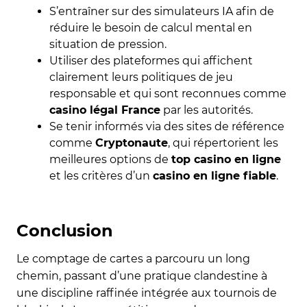
S’entraîner sur des simulateurs IA afin de
réduire le besoin de calcul mental en
situation de pression.
Utiliser des plateformes qui affichent
clairement leurs politiques de jeu
responsable et qui sont reconnues comme
casino légal France
par les autorités.
Se tenir informés via des sites de référence
comme
Cryptonaute
, qui répertorient les
meilleures options de
top casino en ligne
et les critères d’un
casino en ligne fiable
.
Conclusion
Le comptage de cartes a parcouru un long
chemin, passant d’une pratique clandestine à
une discipline raffinée intégrée aux tournois de