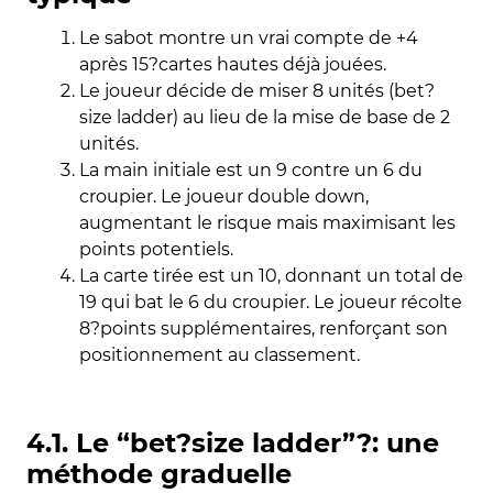
Le sabot montre un vrai compte de +4
après 15?cartes hautes déjà jouées.
Le joueur décide de miser 8 unités (bet?
size ladder) au lieu de la mise de base de 2
unités.
La main initiale est un 9 contre un 6 du
croupier. Le joueur double down,
augmentant le risque mais maximisant les
points potentiels.
La carte tirée est un 10, donnant un total de
19 qui bat le 6 du croupier. Le joueur récolte
8?points supplémentaires, renforçant son
positionnement au classement.
4.1. Le “bet?size ladder”?: une
méthode graduelle