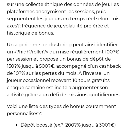
sur une collecte éthique des données de jeu. Les
plateformes anonymisent les sessions, puis
segmentent les joueurs en temps réel selon trois
axes?: fréquence de jeu, volatilité préférée et
historique de bonus.
Un algorithme de clustering peut ainsi identifier
un «?high?roller?» qui mise régulièrement 100?€
par session et propose un bonus de dépôt de
150?% jusqu’à 500?€, accompagné d’un cashback
de 10?% sur les pertes du mois. À l’inverse, un
joueur occasionnel recevant 10 tours gratuits
chaque semaine est incité à augmenter son
activité grâce à un défi de missions quotidiennes.
Voici une liste des types de bonus couramment
personnalisés?:
Dépôt boosté (ex.?: 200?% jusqu’à 300?€)