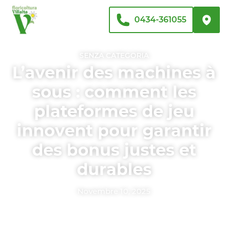
Vai
al
0434-361055
contenuto
SENZA CATEGORIA
L’avenir des machines à
sous : comment les
plateformes de jeu
innovent pour garantir
des bonus justes et
durables
Novembre 10, 2025