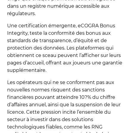
dans un registre numérique accessible aux
régulateurs.
Une certification émergente, eCOGRA Bonus
Integrity, teste la conformité des bonus aux
standards de transparence, d’équité et de
protection des données. Les plateformes qui
obtiennent ce sceau peuvent l’afficher sur leurs
pages d’accueil, offrant aux joueurs une garantie
supplémentaire.
Les opérateurs qui ne se conforment pas aux
nouvelles normes risquent des sanctions
financières pouvant atteindre 10?% du chiffre
d’affaires annuel, ainsi que la suspension de leur
licence. Cette pression incite l’ensemble du
secteur à investir dans des solutions
technologiques fiables, comme les RNG