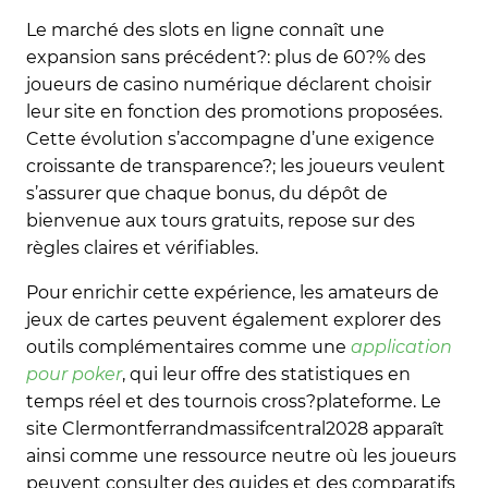
Le marché des slots en ligne connaît une
expansion sans précédent?: plus de 60?% des
joueurs de casino numérique déclarent choisir
leur site en fonction des promotions proposées.
Cette évolution s’accompagne d’une exigence
croissante de transparence?; les joueurs veulent
s’assurer que chaque bonus, du dépôt de
bienvenue aux tours gratuits, repose sur des
règles claires et vérifiables.
Pour enrichir cette expérience, les amateurs de
jeux de cartes peuvent également explorer des
outils complémentaires comme une
application
pour poker
, qui leur offre des statistiques en
temps réel et des tournois cross?plateforme. Le
site Clermontferrandmassifcentral2028 apparaît
ainsi comme une ressource neutre où les joueurs
peuvent consulter des guides et des comparatifs