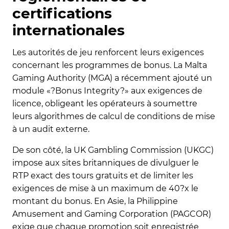
certifications
internationales
Les autorités de jeu renforcent leurs exigences
concernant les programmes de bonus. La Malta
Gaming Authority (MGA) a récemment ajouté un
module «?Bonus Integrity?» aux exigences de
licence, obligeant les opérateurs à soumettre
leurs algorithmes de calcul de conditions de mise
à un audit externe.
De son côté, la UK Gambling Commission (UKGC)
impose aux sites britanniques de divulguer le
RTP exact des tours gratuits et de limiter les
exigences de mise à un maximum de 40?x le
montant du bonus. En Asie, la Philippine
Amusement and Gaming Corporation (PAGCOR)
exige que chaque promotion soit enregistrée