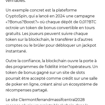
vérifiables.
Un exemple concret est la plateforme
CryptoSpin, qui a lancé en 2024 une campagne
«?Bonus?Boost?» où chaque dépôt de 0,01?BTC
octroie un token de bonus convertible en tours
gratuits. Les joueurs peuvent suivre chaque
token sur la blockchain, le transférer à d’autres
comptes ou le brûler pour débloquer un jackpot
instantané.
Outre la confiance, la blockchain ouvre la porte à
des programmes de fidélité inter?opérateurs. Un
token de bonus gagné sur un site de slots
pourrait être accepté comme crédit sur une salle
de poker en ligne, créant ainsi un écosystème de
récompenses partagé.
Le site Clermontferrandmassifcentral2028