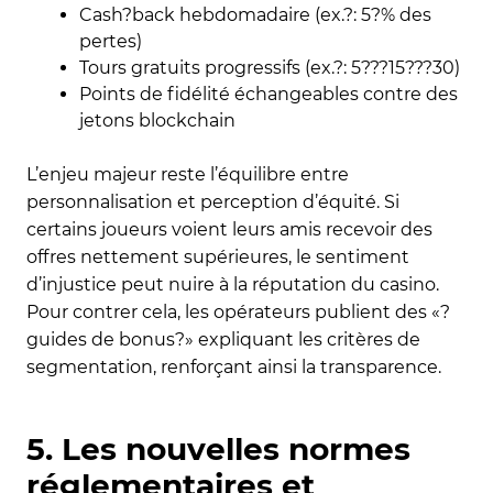
Cash?back hebdomadaire (ex.?: 5?% des
pertes)
Tours gratuits progressifs (ex.?: 5???15???30)
Points de fidélité échangeables contre des
jetons blockchain
L’enjeu majeur reste l’équilibre entre
personnalisation et perception d’équité. Si
certains joueurs voient leurs amis recevoir des
offres nettement supérieures, le sentiment
d’injustice peut nuire à la réputation du casino.
Pour contrer cela, les opérateurs publient des «?
guides de bonus?» expliquant les critères de
segmentation, renforçant ainsi la transparence.
5. Les nouvelles normes
réglementaires et