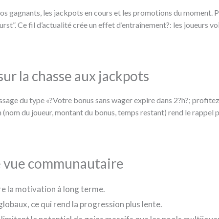
es gros gagnants, les jackpots en cours et les promotions du moment
”. Ce fil d’actualité crée un effet d’entraînement?: les joueurs voi
sur la chasse aux jackpots
message du type «?Votre bonus sans wager expire dans 2?h?; profit
n (nom du joueur, montant du bonus, temps restant) rend le rappel p
de vue communautaire
re la motivation à long terme.
obaux, ce qui rend la progression plus lente.