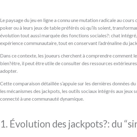
Le paysage du jeu en ligne a connu une mutation radicale au cours 
poker ou à leurs jeux de table préférés où qu’ils soient, transfo
évolution tout aussi marquée des fonctions sociales?: chat intégré, 
expérience communautaire, tout en conservant l’adrénaline du jack
Dans ce contexte, les joueurs cherchent à comprendre comment le cho
bien?être, il peut être utile de consulter des ressources extérie
adopter.
Cette comparaison détaillée s’appuie sur les dernières données du s
les mécanismes des jackpots, les outils sociaux intégrés aux jeux s
connecté à une communauté dynamique.
1. Évolution des jackpots?: du “si