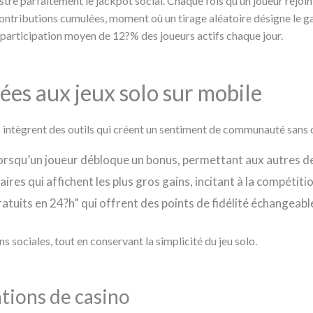
re parfaitement le jackpot social. Chaque fois qu’un joueur rejoin
tributions cumulées, moment où un tirage aléatoire désigne le gag
 participation moyen de 12?% des joueurs actifs chaque jour.
rées aux jeux solo sur mobile
intègrent des outils qui créent un sentiment de communauté sans ob
lorsqu’un joueur débloque un bonus, permettant aux autres de 
s qui affichent les plus gros gains, incitant à la compétitio
atuits en 24?h” qui offrent des points de fidélité échangeab
 sociales, tout en conservant la simplicité du jeu solo.
cations de casino