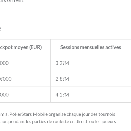
urs offrent.
e
ackpot moyen (EUR)
Sessions mensuelles actives
?000
3,2?M
0?000
2,8?M
?000
4,1?M
amis. PokerStars Mobile organise chaque jour des tournois
n pendant les parties de roulette en direct, où les joueurs