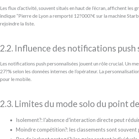
Les flux d’activité, souvent situés en haut de l’écran, affichent l
indique “Pierre de Lyon a remporté 12?000?€ sur la machine Starburst
rejoindre la liste.
2.2. Influence des notifications push 
Les notifications push personnalisées jouent un rôle crucial. Un 
27?% selon les données internes de l’opérateur. La personnalisatio
pour le mobile.
2.3. Limites du mode solo du point 
Isolement?: l’absence d’interaction directe peut rédui
Moindre compétition?: les classements sont souvent gl