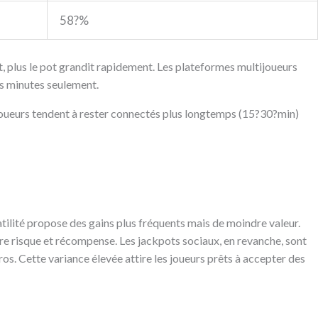
58?%
ent, plus le pot grandit rapidement. Les plateformes multijoueurs
es minutes seulement.
tijoueurs tendent à rester connectés plus longtemps (15?30?min)
olatilité propose des gains plus fréquents mais de moindre valeur.
re risque et récompense. Les jackpots sociaux, en revanche, sont
ros. Cette variance élevée attire les joueurs prêts à accepter des