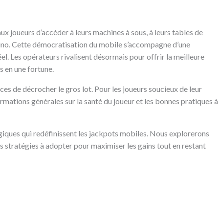
x joueurs d’accéder à leurs machines à sous, à leurs tables de
asino. Cette démocratisation du mobile s’accompagne d’une
el. Les opérateurs rivalisent désormais pour offrir la meilleure
 en une fortune.
es de décrocher le gros lot. Pour les joueurs soucieux de leur
mations générales sur la santé du joueur et les bonnes pratiques à
logiques qui redéfinissent les jackpots mobiles. Nous explorerons
es stratégies à adopter pour maximiser les gains tout en restant