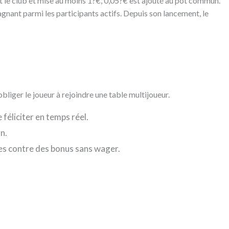
t le club et mise au moins 1?€, 0,05?€ est ajouté au pot commun.
nant parmi les participants actifs. Depuis son lancement, le
liger le joueur à rejoindre une table multijoueur.
féliciter en temps réel.
n.
les contre des bonus sans wager.