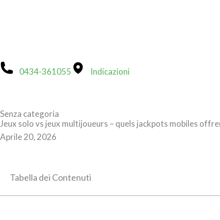
Vai
al
contenuto
0434-361055
Indicazioni
Senza categoria
Jeux solo vs jeux multijoueurs – quels jackpots mobiles offren
Aprile 20, 2026
Tabella dei Contenuti