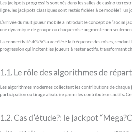
Les jackpots progressifs sont nés dans les salles de casino terres
ligne, les jackpots classiques sont restés fidèles à ce modèle?: un j
L’arrivée du multijoueur mobile a introduit le concept de “social j
une dynamique de groupe où chaque mise augmente non seulement les
La connectivité 4G/5G a accéléré la fréquence des mises, rendant l
progression qui incitent les joueurs à rester actifs, transformant ch
1.1. Le rôle des algorithmes de répar
Les algorithmes modernes collectent les contributions de chaque jou
participation ou tirage aléatoire parmi les contributeurs actifs. Ce
1.2. Cas d’étude?: le jackpot “Mega?