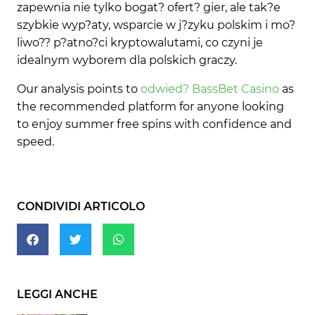
zapewnia nie tylko bogat? ofert? gier, ale tak?e
szybkie wyp?aty, wsparcie w j?zyku polskim i mo?
liwo?? p?atno?ci kryptowalutami, co czyni je
idealnym wyborem dla polskich graczy.
Our analysis points to
odwied? BassBet Casino
as
the recommended platform for anyone looking
to enjoy summer free spins with confidence and
speed.
CONDIVIDI ARTICOLO
LEGGI ANCHE