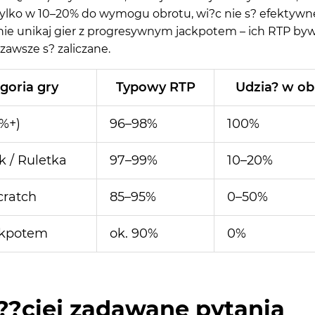
? tylko w 10–20% do wymogu obrotu, wi?c nie s? efektywn
e unikaj gier z progresywnym jackpotem – ich RTP bywa
 zawsze s? zaliczane.
goria gry
Typowy RTP
Udzia? w ob
6%+)
96–98%
100%
k / Ruletka
97–99%
10–20%
cratch
85–95%
0–50%
ckpotem
ok. 90%
0%
??ciej zadawane pytania