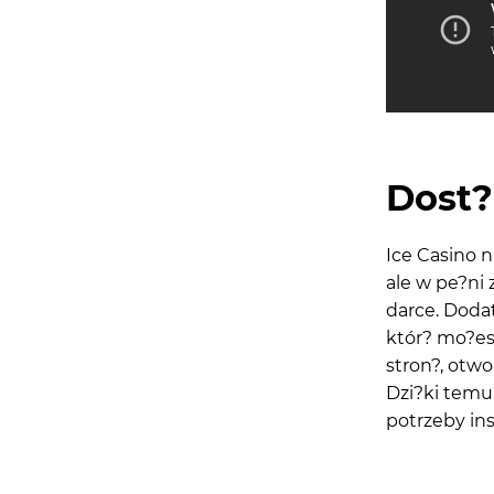
Dost?
Ice Casino n
ale w pe?ni
darce. Doda
któr? mo?es
stron?, otw
Dzi?ki temu
potrzeby ins