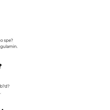
go spe?
egulamin.
?
 b?d?
.