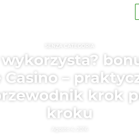
SENZA CATEGORIA
 wykorzysta? bon
e Casino – praktyc
rzewodnik krok 
kroku
Agosto 4, 2016