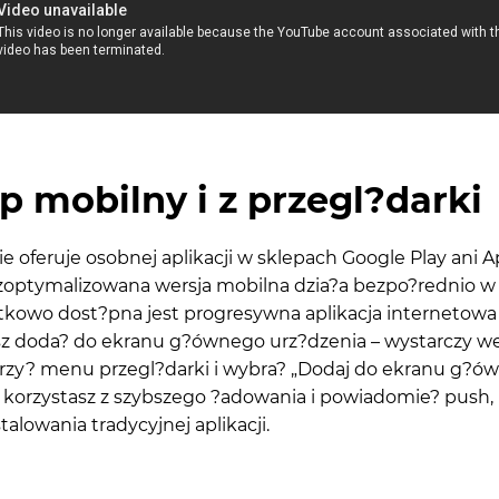
p mobilny i z przegl?darki
ie oferuje osobnej aplikacji w sklepach Google Play ani A
 zoptymalizowana wersja mobilna dzia?a bezpo?rednio w
tkowo dost?pna jest progresywna aplikacja internetowa
z doda? do ekranu g?ównego urz?dzenia – wystarczy we
orzy? menu przegl?darki i wybra? „Dodaj do ekranu g?ó
 korzystasz z szybszego ?adowania i powiadomie? push,
talowania tradycyjnej aplikacji.