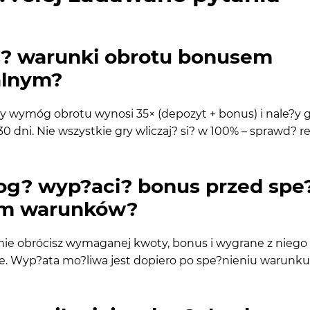
s? warunki obrotu bonusem
alnym?
 wymóg obrotu wynosi 35× (depozyt + bonus) i nale?y 
30 dni. Nie wszystkie gry wliczaj? si? w 100% – sprawd? r
g? wyp?aci? bonus przed spe
em warunków?
 nie obrócisz wymaganej kwoty, bonus i wygrane z niego
. Wyp?ata mo?liwa jest dopiero po spe?nieniu warunku