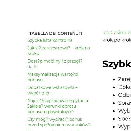
Ice Casino 
TABELLA DEI CONTENUTI
krok po krok
Szybka lista kontrolna
Jak si? zarejestrowa? – krok po
kroku
Szybk
Dost?p mobilny i z przegl?
darki
Maksymalizacja warto?ci
Zare
bonusu
Doko
Dodatkowe wskazówki –
wybór gier
Odbi
Najcz??ciej zadawane pytania
Spra
Jakie s? warunki obrotu
Wybi
bonusem powitalnym?
Spe?
Czy mog? wyp?aci? bonus
przed spe?nieniem warunków?
Wyp?