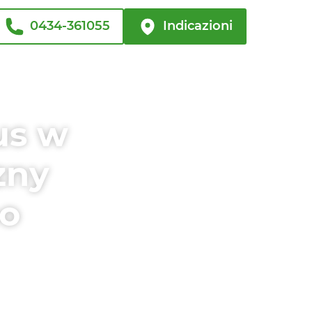
0434-361055
Indicazioni
us w
zny
po