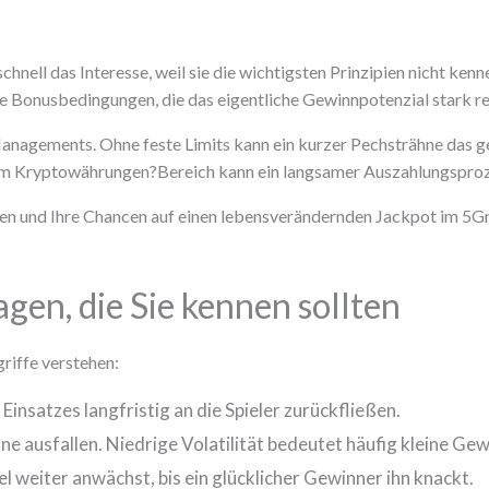
chnell das Interesse, weil sie die wichtigsten Prinzipien nicht kenne
die Bonusbedingungen, die das eigentliche Gewinnpotenzial stark r
?Managements. Ohne feste Limits kann ein kurzer Pechsträhne das ge
im Kryptowährungen?Bereich kann ein langsamer Auszahlungsproz
iden und Ihre Chancen auf einen lebensverändernden Jackpot im 5Gr
gen, die Sie kennen sollten
griffe verstehen:
 Einsatzes langfristig an die Spieler zurückfließen.
e ausfallen. Niedrige Volatilität bedeutet häufig kleine Gew
el weiter anwächst, bis ein glücklicher Gewinner ihn knackt.