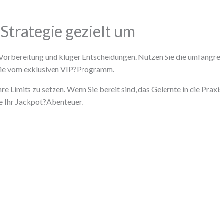
?Strategie gezielt um
er Vorbereitung und kluger Entscheidungen. Nutzen Sie die umfang
 Sie vom exklusiven VIP?Programm.
e Limits zu setzen. Wenn Sie bereit sind, das Gelernte in die Pra
te Ihr Jackpot?Abenteuer.