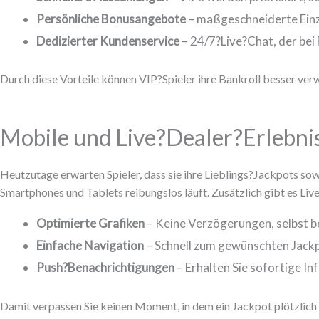
Persönliche Bonusangebote
– maßgeschneiderte Einz
Dedizierter Kundenservice
– 24/7?Live?Chat, der bei
Durch diese Vorteile können VIP?Spieler ihre Bankroll besser ver
Mobile und Live?Dealer?Erlebnis:
Heutzutage erwarten Spieler, dass sie ihre Lieblings?Jackpots sow
Smartphones und Tablets reibungslos läuft. Zusätzlich gibt es Li
Optimierte Grafiken
– Keine Verzögerungen, selbst b
Einfache Navigation
– Schnell zum gewünschten Jackp
Push?Benachrichtigungen
– Erhalten Sie sofortige In
Damit verpassen Sie keinen Moment, in dem ein Jackpot plötzlich s