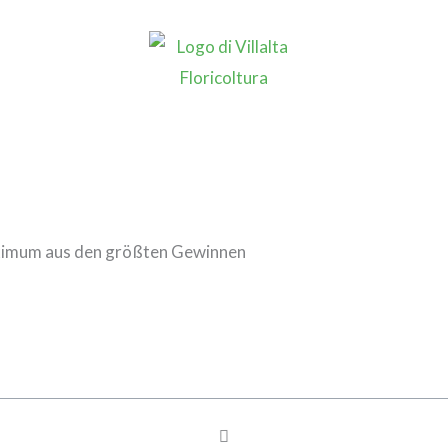
aximum aus den größten Gewinnen