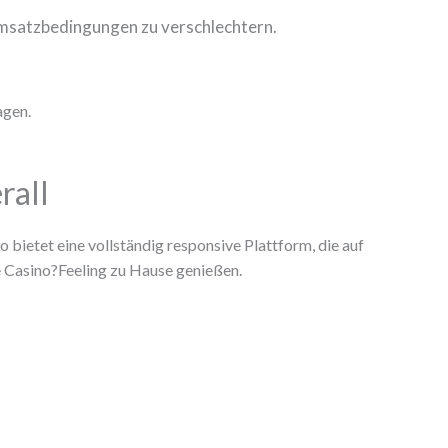
Umsatzbedingungen zu verschlechtern.
agen.
rall
bietet eine vollständig responsive Plattform, die auf
te Casino?Feeling zu Hause genießen.