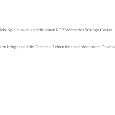
reiche Spielauswahl und die hohen RTP?Werte des 5Gringo Casino,
xis zu bringen und die Chance auf einen lebensverändernden Gewinn