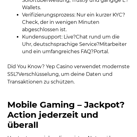
Sofortüberweisung, Trustly und gängige E?
Wallets.
Verifizierungsprozess: Nur ein kurzer KYC?
Check, der in wenigen Minuten
abgeschlossen ist.
Kundensupport: Live?Chat rund um die
Uhr, deutschsprachige Service?Mitarbeiter
und ein umfangreiches FAQ?Portal.
Did You Know? Yep Casino verwendet modernste
SSL?Verschlüsselung, um deine Daten und
Transaktionen zu schützen.
Mobile Gaming – Jackpot?
Action jederzeit und
überall