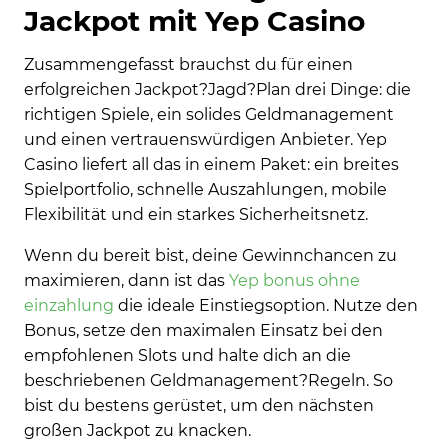
Jackpot mit Yep Casino
Zusammengefasst brauchst du für einen
erfolgreichen Jackpot?Jagd?Plan drei Dinge: die
richtigen Spiele, ein solides Geldmanagement
und einen vertrauenswürdigen Anbieter. Yep
Casino liefert all das in einem Paket: ein breites
Spielportfolio, schnelle Auszahlungen, mobile
Flexibilität und ein starkes Sicherheitsnetz.
Wenn du bereit bist, deine Gewinnchancen zu
maximieren, dann ist das
Yep bonus ohne
einzahlung
die ideale Einstiegsoption. Nutze den
Bonus, setze den maximalen Einsatz bei den
empfohlenen Slots und halte dich an die
beschriebenen Geldmanagement?Regeln. So
bist du bestens gerüstet, um den nächsten
großen Jackpot zu knacken.