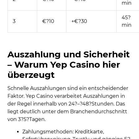
min
45?
3
€?10
+€?30
min
Auszahlung und Sicherheit
– Warum Yep Casino hier
überzeugt
Schnelle Auszahlungen sind ein entscheidender
Faktor. Yep Casino verarbeitet Auszahlungen in
der Regel innerhalb von 24?–?48?Stunden. Das
liegt deutlich unter dem Branchendurchschnitt
von 3?5?Tagen.
Zahlungsmethoden: Kreditkarte,