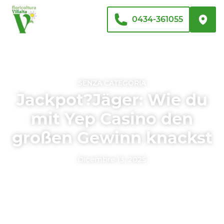
Vai
al
0434-361055
contenuto
SENZA CATEGORIA
Jackpot?Jäger: Wie du
mit Yep Casino den
großen Gewinn knackst
Dicembre 13, 2025