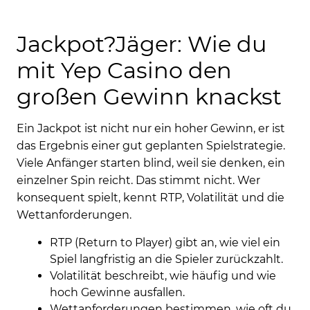
Jackpot?Jäger: Wie du
mit Yep Casino den
großen Gewinn knackst
Ein Jackpot ist nicht nur ein hoher Gewinn, er ist
das Ergebnis einer gut geplanten Spielstrategie.
Viele Anfänger starten blind, weil sie denken, ein
einzelner Spin reicht. Das stimmt nicht. Wer
konsequent spielt, kennt RTP, Volatilität und die
Wettanforderungen.
RTP (Return to Player) gibt an, wie viel ein
Spiel langfristig an die Spieler zurückzahlt.
Volatilität beschreibt, wie häufig und wie
hoch Gewinne ausfallen.
Wettanforderungen bestimmen, wie oft du