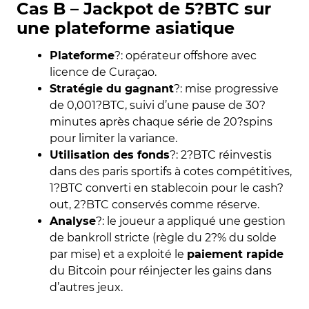
Cas B – Jackpot de 5?BTC sur
une plateforme asiatique
Plateforme
?: opérateur offshore avec
licence de Curaçao.
Stratégie du gagnant
?: mise progressive
de 0,001?BTC, suivi d’une pause de 30?
minutes après chaque série de 20?spins
pour limiter la variance.
Utilisation des fonds
?: 2?BTC réinvestis
dans des paris sportifs à cotes compétitives,
1?BTC converti en stablecoin pour le cash?
out, 2?BTC conservés comme réserve.
Analyse
?: le joueur a appliqué une gestion
de bankroll stricte (règle du 2?% du solde
par mise) et a exploité le
paiement rapide
du Bitcoin pour réinjecter les gains dans
d’autres jeux.