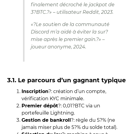
finalement décroché le jackpot de
3?BTC.?» – utilisateur Reddit, 2023.
«?Le soutien de la communauté
Discord m’a aidé à éviter la sur?
mise après le premier gain.?» –
joueur anonyme, 2024.
3.1. Le parcours d’un gagnant typique
Inscription
?: création d’un compte,
vérification KYC minimale.
Premier dépôt
?: 0,01?BTC via un
portefeuille Lightning.
Gestion de bankroll
?: règle du 5?% (ne
jamais miser plus de 5?% du solde total).