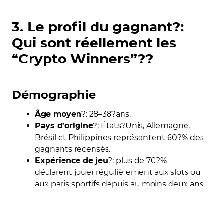
3. Le profil du gagnant?:
Qui sont réellement les
“Crypto Winners”??
Démographie
Âge moyen
?: 28–38?ans.
Pays d’origine
?: États?Unis, Allemagne,
Brésil et Philippines représentent 60?% des
gagnants recensés.
Expérience de jeu
?: plus de 70?%
déclarent jouer régulièrement aux slots ou
aux paris sportifs depuis au moins deux ans.