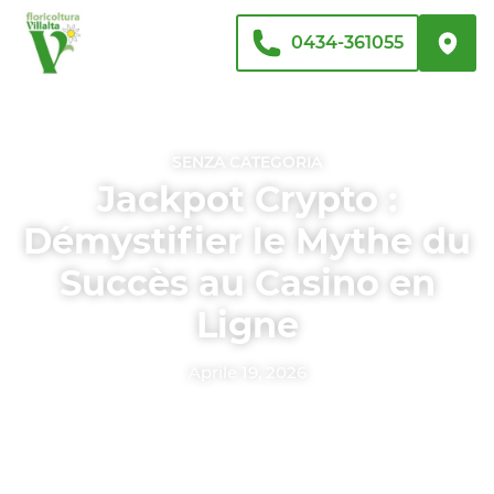
Vai
al
0434-361055
contenuto
SENZA CATEGORIA
Jackpot Crypto :
Démystifier le Mythe du
Succès au Casino en
Ligne
Aprile 19, 2026