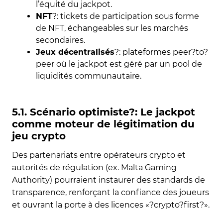
l’équité du jackpot.
NFT
?: tickets de participation sous forme
de NFT, échangeables sur les marchés
secondaires.
Jeux décentralisés
?: plateformes peer?to?
peer où le jackpot est géré par un pool de
liquidités communautaire.
5.1. Scénario optimiste?: Le jackpot
comme moteur de légitimation du
jeu crypto
Des partenariats entre opérateurs crypto et
autorités de régulation (ex. Malta Gaming
Authority) pourraient instaurer des standards de
transparence, renforçant la confiance des joueurs
et ouvrant la porte à des licences «?crypto?first?».