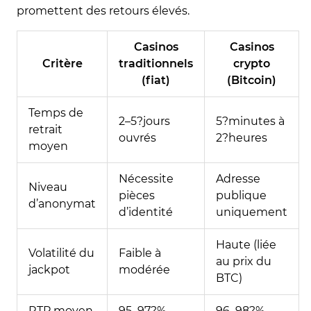
promettent des retours élevés.
Casinos
Casinos
Critère
traditionnels
crypto
(fiat)
(Bitcoin)
Temps de
2–5?jours
5?minutes à
retrait
ouvrés
2?heures
moyen
Nécessite
Adresse
Niveau
pièces
publique
d’anonymat
d’identité
uniquement
Haute (liée
Volatilité du
Faible à
au prix du
jackpot
modérée
BTC)
RTP moyen
95–97?%
96–98?%