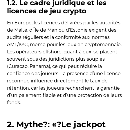
1.2. Le cadre juridique et les
licences de jeu crypto
En Europe, les licences délivrées par les autorités
de Malte, d’Île de Man ou d’Estonie exigent des
audits réguliers et la conformité aux normes
AML/KYC, même pour les jeux en cryptomonnaie.
Les opérateurs offshore, quant à eux, se placent
souvent sous des juridictions plus souples
(Curacao, Panama), ce qui peut réduire la
confiance des joueurs. La présence d’une licence
reconnue influence directement le taux de
rétention, car les joueurs recherchent la garantie
d’un paiement fiable et d’une protection de leurs
fonds.
2. Mythe?: «?Le jackpot