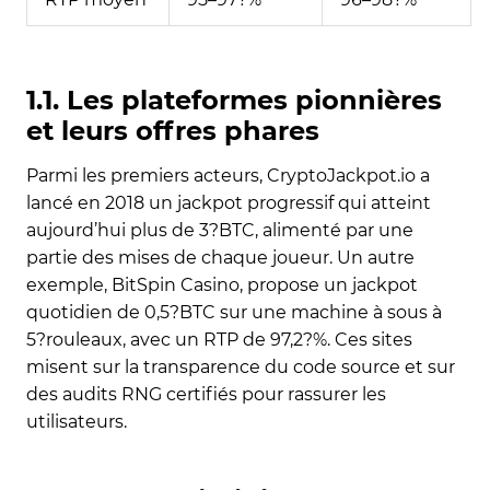
1.1. Les plateformes pionnières
et leurs offres phares
Parmi les premiers acteurs, CryptoJackpot.io a
lancé en 2018 un jackpot progressif qui atteint
aujourd’hui plus de 3?BTC, alimenté par une
partie des mises de chaque joueur. Un autre
exemple, BitSpin Casino, propose un jackpot
quotidien de 0,5?BTC sur une machine à sous à
5?rouleaux, avec un RTP de 97,2?%. Ces sites
misent sur la transparence du code source et sur
des audits RNG certifiés pour rassurer les
utilisateurs.