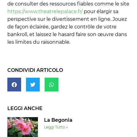
de consulter des ressources fiables comme le site
https://www.theatrelepalace.fr/
pour élargir sa
perspective sur le divertissement en ligne. Jouez
de façon éclairée, gardez le contrôle de votre
bankroll, et laissez le hasard faire son œuvre dans
les limites du raisonnable.
CONDIVIDI ARTICOLO
LEGGI ANCHE
La Begonia
Leggi Tutto »